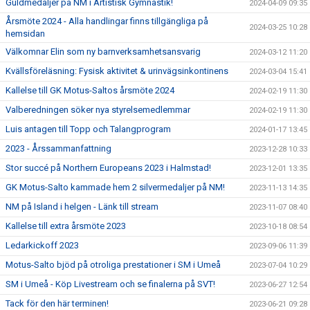
Guldmedaljer på NM i Artistisk Gymnastik!
2024-04-09 09:35
Årsmöte 2024 - Alla handlingar finns tillgängliga på
2024-03-25 10:28
hemsidan
Välkomnar Elin som ny barnverksamhetsansvarig
2024-03-12 11:20
Kvällsföreläsning: Fysisk aktivitet & urinvägsinkontinens
2024-03-04 15:41
Kallelse till GK Motus-Saltos årsmöte 2024
2024-02-19 11:30
Valberedningen söker nya styrelsemedlemmar
2024-02-19 11:30
Luis antagen till Topp och Talangprogram
2024-01-17 13:45
2023 - Årssammanfattning
2023-12-28 10:33
Stor succé på Northern Europeans 2023 i Halmstad!
2023-12-01 13:35
GK Motus-Salto kammade hem 2 silvermedaljer på NM!
2023-11-13 14:35
NM på Island i helgen - Länk till stream
2023-11-07 08:40
Kallelse till extra årsmöte 2023
2023-10-18 08:54
Ledarkickoff 2023
2023-09-06 11:39
Motus-Salto bjöd på otroliga prestationer i SM i Umeå
2023-07-04 10:29
SM i Umeå - Köp Livestream och se finalerna på SVT!
2023-06-27 12:54
Tack för den här terminen!
2023-06-21 09:28