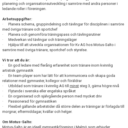
KLÄDER
planering och organisationsutveckling i samröre med andra personer i
ledande roller i föreningen.
ARKIV
Arbetsuppgifter:
· Planera schema, gruppindelning och tävlingar för disciplinen i samröre
SUPPORTERMEDLEM
med övriga tränare och sportchef
· Planera och genomföra träningspass och tävlingsrutiner
TÄVLINGAR
· Medverkan vid tävlingar och träningsläger
· Hjälpa till att utveckla organisationen för Kv AG hos Motus-Salto i
samröre med övriga tränare, sportchef och styrelse.
Vi tror att du är:
· En god ledare med flerårig erfarenhet som tränare inom kvinnlig
artistisk gymnastik
· En team-player som har lätt för att kommunicera och skapa goda
relationer med gymnaster, kollegor och föräldrar
· Utbildad som tränare i kvinnlig AG till
minst
steg 3, gärna högre nivå
· Flytande i svenska eller engelska språket
· En organiserad och självgående person med mycket driv
· Passionerad för gymnastiken
· Flexibel gällande arbetstider då större delen av träningar är förlagda till
morgnar, eftermiddagar, kvällar och helger.
Om Motus-Salto:
Motus-Salto är en ideell gymnastikförening i Malmö som erbjuder