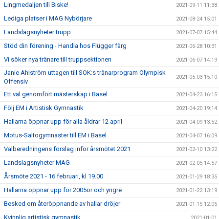
Lingmedaljen till Biske!
2021-09-11 11:38
Lediga platser i MAG Nybörjare
2021-08-24 15:01
Landslagsnyheter trupp
2021-07-07 15:44
Stöd din förening - Handla hos Flügger färg
2021-06-28 10:31
Vi söker nya tränare till truppsektionen
2021-06-07 14:19
Janie Ahlström uttagen till SOK:s tränarprogram Olympisk
2021-05-03 15:10
Offensiv
Ett väl genomfört mästerskap i Basel
2021-04-23 16:15
Följ EM i Artistisk Gymnastik
2021-04-20 19:14
Hallarna öppnar upp för alla åldrar 12 april
2021-04-09 13:52
Motus-Saltogymnaster till EM i Basel
2021-04-07 16:09
Valberedningens förslag inför årsmötet 2021
2021-02-10 13:22
Landslagsnyheter MAG
2021-02-05 14:57
Årsmöte 2021 - 16 februari, kl 19.00
2021-01-29 18:35
Hallarna öppnar upp för 2005or och yngre
2021-01-22 13:19
Besked om återöppnande av hallar dröjer
2021-01-15 12:05
Kvinnlig artistisk gymnastik
2021-01-01