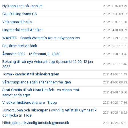
Ny konsulent på kansliet
2022-08-02 09:29
GULD i Ungdoms OS
2022-07-30 09:07
Välkomna tillbaka!
2022-06-09 11:58
Lingmedaljen till Annika!
2022-04-01 08:59
WANTED - Coach Women’s Artistic Gymnastics
2022-03-21 17:52
Följ årsmötet via länk
2022-02-16 11:51
Årsmöte 2022 - 16 februari, kl 18.30
2022-01-31 13:26
Bokning till vår nya Veterantrupp öppnar kl 12.00, 12 jan
2022-01-10 11:46
2022
Tonya - kandidat till Skånebragden
2021-12-06 11:49
Våra trupplandslagshjältar är hemma igen
2021-12-06 09:29
Stort Grattis till vår Nora Hanfelt - en chans mot
2021-12-01 10:30
seniorlandslaget
Vi söker friståendetränare i Trupp
2021-10-29 17:36
Juniorcupen och Rikscupen i Kvinnlig Artistisk Gymnastik
2021-10-26 18:22
och lycka till Tilde!
Höststjärnan Kvinnlig artistisk gymnastik
2021-10-25 15:31