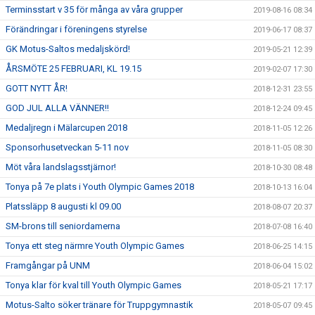
Terminsstart v 35 för många av våra grupper
2019-08-16 08:34
Förändringar i föreningens styrelse
2019-06-17 08:37
GK Motus-Saltos medaljskörd!
2019-05-21 12:39
ÅRSMÖTE 25 FEBRUARI, KL 19.15
2019-02-07 17:30
GOTT NYTT ÅR!
2018-12-31 23:55
GOD JUL ALLA VÄNNER!!
2018-12-24 09:45
Medaljregn i Mälarcupen 2018
2018-11-05 12:26
Sponsorhusetveckan 5-11 nov
2018-11-05 08:30
Möt våra landslagsstjärnor!
2018-10-30 08:48
Tonya på 7e plats i Youth Olympic Games 2018
2018-10-13 16:04
Platssläpp 8 augusti kl 09.00
2018-08-07 20:37
SM-brons till seniordamerna
2018-07-08 16:40
Tonya ett steg närmre Youth Olympic Games
2018-06-25 14:15
Framgångar på UNM
2018-06-04 15:02
Tonya klar för kval till Youth Olympic Games
2018-05-21 17:17
Motus-Salto söker tränare för Truppgymnastik
2018-05-07 09:45