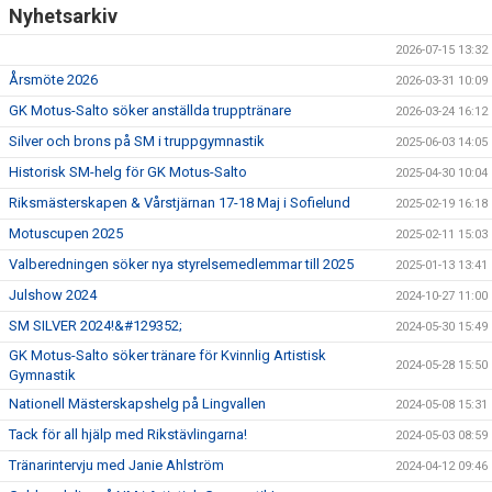
Nyhetsarkiv
2026-07-15 13:32
Årsmöte 2026
2026-03-31 10:09
GK Motus-Salto söker anställda trupptränare
2026-03-24 16:12
Silver och brons på SM i truppgymnastik
2025-06-03 14:05
Historisk SM-helg för GK Motus-Salto
2025-04-30 10:04
Riksmästerskapen & Vårstjärnan 17-18 Maj i Sofielund
2025-02-19 16:18
Motuscupen 2025
2025-02-11 15:03
Valberedningen söker nya styrelsemedlemmar till 2025
2025-01-13 13:41
Julshow 2024
2024-10-27 11:00
SM SILVER 2024!&#129352;
2024-05-30 15:49
GK Motus-Salto söker tränare för Kvinnlig Artistisk
2024-05-28 15:50
Gymnastik
Nationell Mästerskapshelg på Lingvallen
2024-05-08 15:31
Tack för all hjälp med Rikstävlingarna!
2024-05-03 08:59
Tränarintervju med Janie Ahlström
2024-04-12 09:46