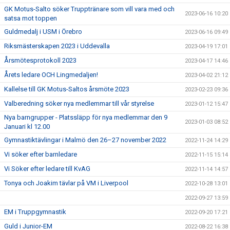
GK Motus-Salto söker Trupptränare som vill vara med och
2023-06-16 10:20
satsa mot toppen
Guldmedalj i USM i Örebro
2023-06-16 09:49
Riksmästerskapen 2023 i Uddevalla
2023-04-19 17:01
Årsmötesprotokoll 2023
2023-04-17 14:46
Årets ledare OCH Lingmedaljen!
2023-04-02 21:12
Kallelse till GK Motus-Saltos årsmöte 2023
2023-02-23 09:36
Valberedning söker nya medlemmar till vår styrelse
2023-01-12 15:47
Nya barngrupper - Platssläpp för nya medlemmar den 9
2023-01-03 08:52
Januari kl 12.00
Gymnastiktävlingar i Malmö den 26–27 november 2022
2022-11-24 14:29
Vi söker efter barnledare
2022-11-15 15:14
Vi Söker efter ledare till KvAG
2022-11-14 14:57
Tonya och Joakim tävlar på VM i Liverpool
2022-10-28 13:01
2022-09-27 13:59
EM i Truppgymnastik
2022-09-20 17:21
Guld i Junior-EM
2022-08-22 16:38