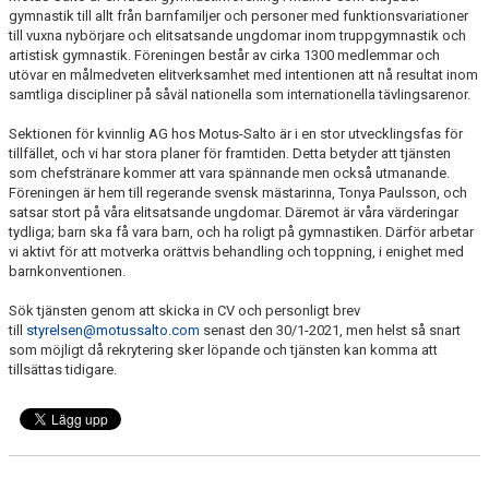
gymnastik till allt från barnfamiljer och personer med funktionsvariationer
till vuxna nybörjare och elitsatsande ungdomar inom truppgymnastik och
artistisk gymnastik. Föreningen består av cirka 1300 medlemmar och
utövar en målmedveten elitverksamhet med intentionen att nå resultat inom
samtliga discipliner på såväl nationella som internationella tävlingsarenor.
Sektionen för kvinnlig AG hos Motus-Salto är i en stor utvecklingsfas för
tillfället, och vi har stora planer för framtiden. Detta betyder att tjänsten
som chefstränare kommer att vara spännande men också utmanande.
Föreningen är hem till regerande svensk mästarinna, Tonya Paulsson, och
satsar stort på våra elitsatsande ungdomar. Däremot är våra värderingar
tydliga; barn ska få vara barn, och ha roligt på gymnastiken. Därför arbetar
vi aktivt för att motverka orättvis behandling och toppning, i enighet med
barnkonventionen.
Sök tjänsten genom att skicka in CV och personligt brev
till
styrelsen@motussalto.com
senast den 30/1-2021, men helst så snart
som möjligt då rekrytering sker löpande och tjänsten kan komma att
tillsättas tidigare.