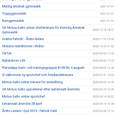
Manlig artistisk gymnastik
2021-01-01
Truppgymnastik
2021-01-01
Barngymnastik
2021-01-01
GK Motus-Salto söker chefstränare för Kvinnlig Artistisk
2020-12-18 18:37
Gymnastik
Grattis Patrick! - Årets ledare
2020-11-10 13:36
Skärpta restriktioner i Skåne
2020-10-29 21:02
TikTok
2020-09-02 17:35
Nyhetsbrev v.36
2020-09-02 17:23
Platssläpp barn- och träningsgrupper kl 09.00, 6 augusti
2020-08-05 15:28
Vi välkomnar ny sportchef och friståendetränare
2020-07-21 10:05
Motus-Salto söker tränare för anställning
2020-06-03 16:39
GK Motus-Salto uppdaterar efter extrainsatt årsmöte
2020-04-29 12:40
Motus-Salto söker sportchef
2020-04-14 20:52
Extrainsatt årsmöte 28 april
2020-04-14 10:28
Årets Ledare i Syd 2019 - Patrick Dahl
2020-04-08 12:16