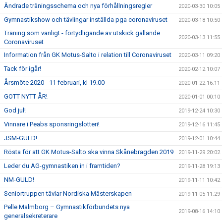
Ändrade träningsschema och nya förhållningsregler
2020-03-30 10:05
Gymnastikshow och tävlingar inställda pga coronaviruset
2020-03-18 10:50
Träning som vanligt - förtydligande av utskick gällande
2020-03-13 11:55
Coronaviruset
Information från GK Motus-Salto i relation till Coronaviruset
2020-03-11 09:20
Tack för igår!
2020-02-12 10:07
Årsmöte 2020 - 11 februari, kl 19.00
2020-01-22 16:11
GOTT NYTT ÅR!
2020-01-01 00:10
God jul!
2019-12-24 10:30
Vinnare i Peabs sponsringslotteri!
2019-12-16 11:45
JSM-GULD!
2019-12-01 10:44
Rösta för att GK Motus-Salto ska vinna Skånebragden 2019
2019-11-29 20:02
Leder du AG-gymnastiken in i framtiden?
2019-11-28 19:13
NM-GULD!
2019-11-11 10:42
Seniortruppen tävlar Nordiska Mästerskapen
2019-11-05 11:29
Pelle Malmborg – Gymnastikförbundets nya
2019-08-16 14:10
generalsekreterare