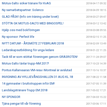
Motus-Salto söker tränare för KvAG
2018-04-17 09:32
Ny samarbetspartner: Solenco
2018-04-09 18:15
GLAD PÅSK! (Info om träning under lovet)
2018-03-27 09:47
STÖTTA GK MOTUS-SALTO MED BINGOSPEL!
2018-03-12 13:42
Hjälp oss med bokföringen
2018-03-08 09:55
Ny sponsor: Perfect life
2018-02-15 11:25
NYTT DATUM! - ÅRSMÖTE 27 FEBRUARI 2018
2018-02-09 13:49
Ledarskapsutbildning för unga ledare
2018-01-22 11:25
Tack till er som stöttat föreningen genom GRÄSROTEN!
2017-11-24 09:07
Motus-Salto tävlar trupp-NM 2017!
2017-10-23 14:39
Pontus Kallanvaaras VM-resa i Montreal är avslutad
2017-10-16 10:37
INVIGNING AV HYLLIEVÅNGSHALLEN 31 AUG KL.18
2017-08-22 11:58
14 gymnaster i bruttotruppen inför EM!
2017-07-05 11:39
Landslagstränare Trupp EM 2018
2017-05-02 17:21
NY SPONSOR
2017-04-03 15:22
Tjäna pengar till vår förening
2017-03-06 17:11