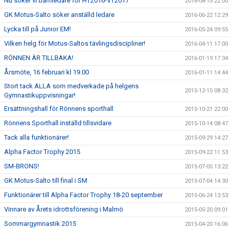
Nu söker vi barnledare för HT2016-VT2017
2016-08-15 22:00
GK Motus-Salto söker anställd ledare
2016-06-22 12:29
Lycka till på Junior EM!
2016-05-24 09:55
Vilken helg för Motus-Saltos tävlingsdiscipliner!
2016-04-11 17:00
RÖNNEN ÄR TILLBAKA!
2016-01-19 17:34
Årsmöte, 16 februari kl 19.00
2016-01-11 14:44
Stort tack ALLA som medverkade på helgens
2015-12-15 08:32
Gymnastikuppvisningar!
Ersättningshall för Rönnens sporthall
2015-10-21 22:00
Rönnens Sporthall inställd tillsvidare
2015-10-14 08:47
Tack alla funktionärer!
2015-09-29 14:27
Alpha Factor Trophy 2015
2015-09-22 11:53
SM-BRONS!
2015-07-05 13:22
GK Motus-Salto till final i SM
2015-07-04 14:30
Funktionärer till Alpha Factor Trophy 18-20 september
2015-06-24 13:53
Vinnare av Årets idrottsförening i Malmö
2015-05-20 09:01
Sommargymnastik 2015
2015-04-20 16:06