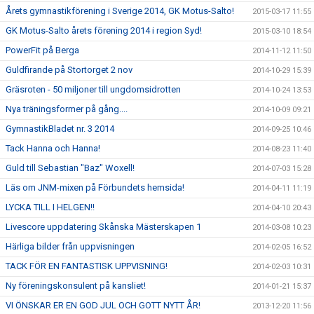
Årets gymnastikförening i Sverige 2014, GK Motus-Salto!
2015-03-17 11:55
GK Motus-Salto årets förening 2014 i region Syd!
2015-03-10 18:54
PowerFit på Berga
2014-11-12 11:50
Guldfirande på Stortorget 2 nov
2014-10-29 15:39
Gräsroten - 50 miljoner till ungdomsidrotten
2014-10-24 13:53
Nya träningsformer på gång....
2014-10-09 09:21
GymnastikBladet nr. 3 2014
2014-09-25 10:46
Tack Hanna och Hanna!
2014-08-23 11:40
Guld till Sebastian "Baz" Woxell!
2014-07-03 15:28
Läs om JNM-mixen på Förbundets hemsida!
2014-04-11 11:19
LYCKA TILL I HELGEN!!
2014-04-10 20:43
Livescore uppdatering Skånska Mästerskapen 1
2014-03-08 10:23
Härliga bilder från uppvisningen
2014-02-05 16:52
TACK FÖR EN FANTASTISK UPPVISNING!
2014-02-03 10:31
Ny föreningskonsulent på kansliet!
2014-01-21 15:37
VI ÖNSKAR ER EN GOD JUL OCH GOTT NYTT ÅR!
2013-12-20 11:56