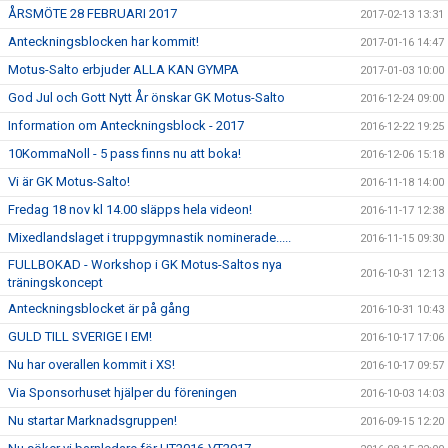
ÅRSMÖTE 28 FEBRUARI 2017
2017-02-13 13:31
Anteckningsblocken har kommit!
2017-01-16 14:47
Motus-Salto erbjuder ALLA KAN GYMPA
2017-01-03 10:00
God Jul och Gott Nytt År önskar GK Motus-Salto
2016-12-24 09:00
Information om Anteckningsblock - 2017
2016-12-22 19:25
10KommaNoll - 5 pass finns nu att boka!
2016-12-06 15:18
Vi är GK Motus-Salto!
2016-11-18 14:00
Fredag 18 nov kl 14.00 släpps hela videon!
2016-11-17 12:38
Mixedlandslaget i truppgymnastik nominerade.....
2016-11-15 09:30
FULLBOKAD - Workshop i GK Motus-Saltos nya
2016-10-31 12:13
träningskoncept
Anteckningsblocket är på gång
2016-10-31 10:43
GULD TILL SVERIGE I EM!
2016-10-17 17:06
Nu har overallen kommit i XS!
2016-10-17 09:57
Via Sponsorhuset hjälper du föreningen
2016-10-03 14:03
Nu startar Marknadsgruppen!
2016-09-15 12:20