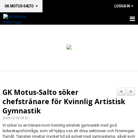
GK MOTUS-SALTO
LOGGA IN
HEM
BOKA PLATS HÄR
OM OSS
SM 2026
MEDICINSK SUPPORT
GK Motus-Salto söker
<
>
VÅRA HALLAR & LOKALER
chefstränare för Kvinnlig Artistisk
Gymnastik
GRUPPSTRUKTUR
2020-12-18 18:37
KALENDER
Vi söker nu en tränare inom kvinnlig artistisk gymnastik med god
ledarskapsförmåga, som vill hjälpa oss att driva sektionen och föreningen
framåt. Tjänsten innebär mycket tid på golvet med gymnasterna, såväl som