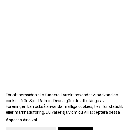
GRUPPSTRUKTUR
KALENDER
KLÄDER
ARKIV
SUPPORTERMEDLEM
TÄVLINGAR
För att hemsidan ska fungera korrekt använder vi nödvändiga
cookies från SportAdmin. Dessa går inte att stänga av.
Föreningen kan också använda frivilliga cookies, t.ex. för statistik
eller marknadsföring. Du väljer själv om du vill acceptera dessa.
Anpassa dina val
Cookie-inställningar
Gå till Webbversion