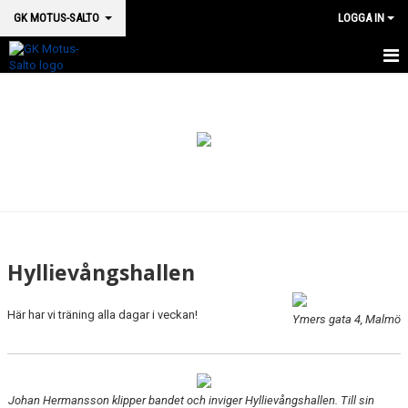
GK MOTUS-SALTO
LOGGA IN
HEM
BOKA PLATS HÄR
OM OSS
SM 2026
MEDICINSK SUPPORT
Hyllievångshallen
VÅRA HALLAR & LOKALER
Här har vi träning alla dagar i veckan!
Ymers gata 4, Malmö
AUGUSTENBORG
HYLLIEVÅNGSHALLEN
Johan Hermansson klipper bandet och inviger Hyllievångshallen. Till sin