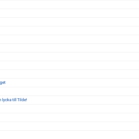
aget
ycka till Tilde!