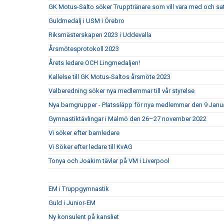
GK Motus-Salto söker Trupptränare som vill vara med och s
Guldmedalj i USM i Örebro
Riksmästerskapen 2023 i Uddevalla
Årsmötesprotokoll 2023
Årets ledare OCH Lingmedaljen!
Kallelse till GK Motus-Saltos årsmöte 2023
Valberedning söker nya medlemmar till vår styrelse
Nya barngrupper - Platssläpp för nya medlemmar den 9 Januar
Gymnastiktävlingar i Malmö den 26–27 november 2022
Vi söker efter barnledare
Vi Söker efter ledare till KvAG
Tonya och Joakim tävlar på VM i Liverpool
EM i Truppgymnastik
Guld i Junior-EM
Ny konsulent på kansliet