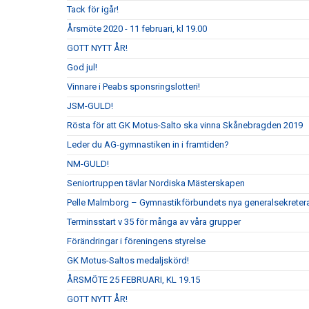
Tack för igår!
Årsmöte 2020 - 11 februari, kl 19.00
GOTT NYTT ÅR!
God jul!
Vinnare i Peabs sponsringslotteri!
JSM-GULD!
Rösta för att GK Motus-Salto ska vinna Skånebragden 2019
Leder du AG-gymnastiken in i framtiden?
NM-GULD!
Seniortruppen tävlar Nordiska Mästerskapen
Pelle Malmborg – Gymnastikförbundets nya generalsekreter
Terminsstart v 35 för många av våra grupper
Förändringar i föreningens styrelse
GK Motus-Saltos medaljskörd!
ÅRSMÖTE 25 FEBRUARI, KL 19.15
GOTT NYTT ÅR!