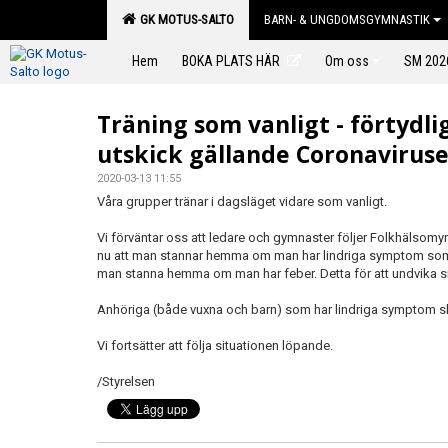
GK MOTUS-SALTO
BARN- & UNGDOMSGYMNASTIK
Hem
BOKA PLATS HÄR
Om oss
SM 202
Träning som vanligt - förtydl
utskick gällande Coronaviruse
2020-03-13 11:55
Våra grupper tränar i dagsläget vidare som vanligt.
Vi förväntar oss att ledare och gymnaster följer Folkhälso
nu att man stannar hemma om man har lindriga symptom som f
man stanna hemma om man har feber. Detta för att undvika s
Anhöriga (både vuxna och barn) som har lindriga symptom sk
Vi fortsätter att följa situationen löpande.
/Styrelsen