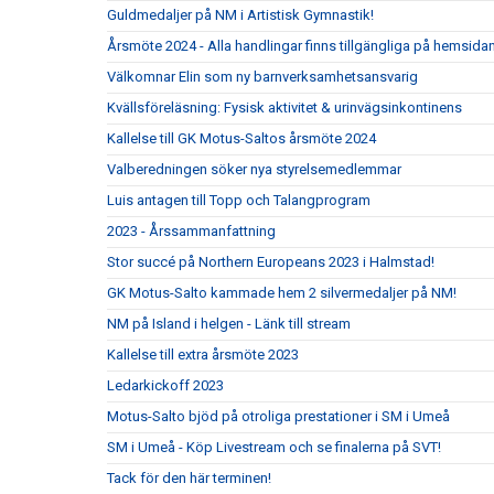
Guldmedaljer på NM i Artistisk Gymnastik!
Årsmöte 2024 - Alla handlingar finns tillgängliga på hemsida
Välkomnar Elin som ny barnverksamhetsansvarig
Kvällsföreläsning: Fysisk aktivitet & urinvägsinkontinens
Kallelse till GK Motus-Saltos årsmöte 2024
Valberedningen söker nya styrelsemedlemmar
Luis antagen till Topp och Talangprogram
2023 - Årssammanfattning
Stor succé på Northern Europeans 2023 i Halmstad!
GK Motus-Salto kammade hem 2 silvermedaljer på NM!
NM på Island i helgen - Länk till stream
Kallelse till extra årsmöte 2023
Ledarkickoff 2023
Motus-Salto bjöd på otroliga prestationer i SM i Umeå
SM i Umeå - Köp Livestream och se finalerna på SVT!
Tack för den här terminen!