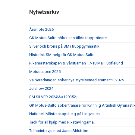
Nyhetsarkiv
Årsmöte 2026
GK Motus-Salto söker anställda trupptränare
Silver och brons på SM i truppgymnastik
Historisk SM-helg för GK Motus-Salto
Riksmästerskapen & Vårstjärnan 17-18 Maj i Sofielund
Motuscupen 2025
Valberedningen söker nya styrelsemedlemmar till 2025
Julshow 2024
SM SILVER 2024!&#129352;
GK Motus-Salto söker tränare för Kvinnlig Artistisk Gymnasti
Nationell Mästerskapshelg på Lingvallen
Tack för all hjälp med Rikstävlingarna!
Tränarintervju med Janie Ahlström