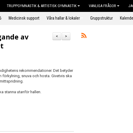
TRUPPGYMNASTIK & ARTISTISK GYMNASTIK
VANLIGA FRÅGOR
JA
6
Medicinsk support
Våra hallar & lokaler
Gruppstruktur
Kalende
igande av
<
>
t
myndighetens rekommendationer. Det betyder
örkylning, snuva och hosta. Givetvis ska
mittspridning.
a stanna utanför hallen.