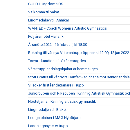
GULD i Ungdoms OS
Välkomna tillbaka!
Lingmedaljen till Annika!
WANTED - Coach Women’s Artistic Gymnastics
Följ årsmötet via länk
Årsmöte 2022 - 16 februari, kl 18.30
Bokning till vår nya Veterantrupp öppnar kl 12.00, 12 jan 2022
Tonya - kandidat till Skånebragden
Våra trupplandslagshjältar är hemma igen
Stort Grattis till vår Nora Hanfelt - en chans mot seniorlandsl
Vi söker friståendetränare i Trupp
Juniorcupen och Rikscupen i Kvinnlig Artistisk Gymnastik och l
Höststjärnan Kvinnlig artistisk gymnastik
Lingmedaljen till Biske!
Lediga platser i MAG Nybörjare
Landslagsnyheter trupp