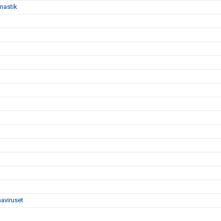
nastik
naviruset