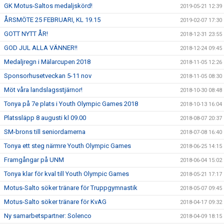
GK Motus-Saltos medaljskörd!
2019-05-21 12:39
ÅRSMÖTE 25 FEBRUARI, KL 19.15
2019-02-07 17:30
GOTT NYTT ÅR!
2018-12-31 23:55
GOD JUL ALLA VÄNNER!!
2018-12-24 09:45
Medaljregn i Mälarcupen 2018
2018-11-05 12:26
Sponsorhusetveckan 5-11 nov
2018-11-05 08:30
Möt våra landslagsstjärnor!
2018-10-30 08:48
Tonya på 7e plats i Youth Olympic Games 2018
2018-10-13 16:04
Platssläpp 8 augusti kl 09.00
2018-08-07 20:37
SM-brons till seniordamerna
2018-07-08 16:40
Tonya ett steg närmre Youth Olympic Games
2018-06-25 14:15
Framgångar på UNM
2018-06-04 15:02
Tonya klar för kval till Youth Olympic Games
2018-05-21 17:17
Motus-Salto söker tränare för Truppgymnastik
2018-05-07 09:45
Motus-Salto söker tränare för KvAG
2018-04-17 09:32
Ny samarbetspartner: Solenco
2018-04-09 18:15