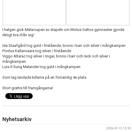
KLÄDER
ARKIV
SUPPORTERMEDLEM
I helgen gick Mälarcupen av stapeln om Motus-Saltos gymnaster gjorde
riktigt bra ifrån sig!
TÄVLINGAR
Ida Staafgård tog guld i fristående, brons i barr och silver i mångkampen
Pontus Kallanvaara tog silver i fristående
Viggo Altarac tog silver i ringar, brons i barr och räck och silver i
mångkampen
Luis Il-Sung Melander tog guld i mångkampen
Som lag landade killarna på en förnämlig 4e plats.
Stort grattis till framgångarna!
Nyhetsarkiv
2026-07-15 13:32