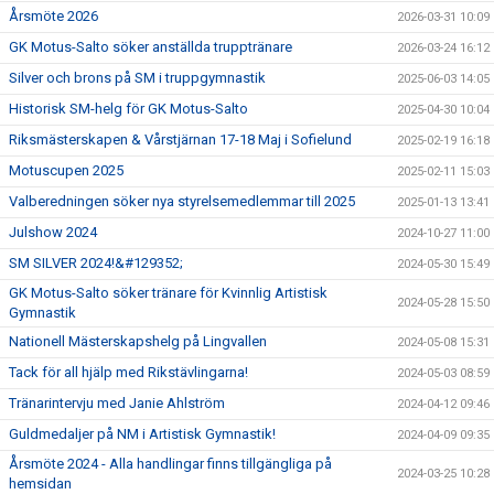
Årsmöte 2026
2026-03-31 10:09
GK Motus-Salto söker anställda trupptränare
2026-03-24 16:12
Silver och brons på SM i truppgymnastik
2025-06-03 14:05
Historisk SM-helg för GK Motus-Salto
2025-04-30 10:04
Riksmästerskapen & Vårstjärnan 17-18 Maj i Sofielund
2025-02-19 16:18
Motuscupen 2025
2025-02-11 15:03
Valberedningen söker nya styrelsemedlemmar till 2025
2025-01-13 13:41
Julshow 2024
2024-10-27 11:00
SM SILVER 2024!&#129352;
2024-05-30 15:49
GK Motus-Salto söker tränare för Kvinnlig Artistisk
2024-05-28 15:50
Gymnastik
Nationell Mästerskapshelg på Lingvallen
2024-05-08 15:31
Tack för all hjälp med Rikstävlingarna!
2024-05-03 08:59
Tränarintervju med Janie Ahlström
2024-04-12 09:46
Guldmedaljer på NM i Artistisk Gymnastik!
2024-04-09 09:35
Årsmöte 2024 - Alla handlingar finns tillgängliga på
2024-03-25 10:28
hemsidan