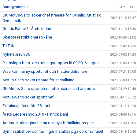
Barngymnastik
2021-01-01
GK Motus-Salto söker chefstränare för Kvinnlig Artistisk
2020-12-18 18:37
Gymnastik
Grattis Patrick! - Årets ledare
2020-11-10 13:36
Skärpta restriktioner i Skåne
2020-10-29 21:02
TikTok
2020-09-02 17:35
Nyhetsbrev v.36
2020-09-02 17:23
Platssläpp barn- och träningsgrupper kl 09.00, 6 augusti
2020-08-05 15:28
Vi välkomnar ny sportchef och friståendetränare
2020-07-21 10:05
Motus-Salto söker tränare för anställning
2020-06-03 16:39
GK Motus-Salto uppdaterar efter extrainsatt årsmöte
2020-04-29 12:40
Motus-Salto söker sportchef
2020-04-14 20:52
Extrainsatt årsmöte 28 april
2020-04-14 10:28
Årets Ledare i Syd 2019 - Patrick Dahl
2020-04-08 12:16
Ändrade träningsschema och nya förhållningsregler
2020-03-30 10:05
Gymnastikshow och tävlingar inställda pga coronaviruset
2020-03-18 10:50