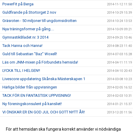
PowerFit på Berga
2014-11-12 11:50
Guldfirande på Stortorget 2 nov
2014-10-29 15:39
Gräsroten - 50 miljoner till ungdomsidrotten
2014-10-24 13:53
Nya träningsformer på gång....
2014-10-09 09:21
GymnastikBladet nr. 3 2014
2014-09-25 10:46
Tack Hanna och Hanna!
2014-08-23 11:40
Guld till Sebastian "Baz" Woxell!
2014-07-03 15:28
Läs om JNM-mixen på Förbundets hemsida!
2014-04-11 11:19
LYCKA TILL I HELGEN!!
2014-04-10 20:43
Livescore uppdatering Skånska Mästerskapen 1
2014-03-08 10:23
Härliga bilder från uppvisningen
2014-02-05 16:52
TACK FÖR EN FANTASTISK UPPVISNING!
2014-02-03 10:31
Ny föreningskonsulent på kansliet!
2014-01-21 15:37
VI ÖNSKAR ER EN GOD JUL OCH GOTT NYTT ÅR!
2013-12-20 11:56
Vi byter från kösystem till direktanmälan!
2013-11-29 09:52
Ny landslagstränare för mixed - vår Ola!
För att hemsidan ska fungera korrekt använder vi nödvändiga
2013-10-29 15:13