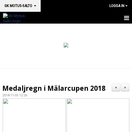
GK MOTUS-SALTO
LOGGA IN
HEM
BOKA PLATS HÄR
OM OSS
SM 2026
MEDICINSK SUPPORT
Medaljregn i Mälarcupen 2018
<
>
VÅRA HALLAR & LOKALER
2018-11-05 12:26
GRUPPSTRUKTUR
KALENDER