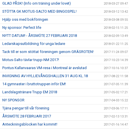
GLAD PÅSK! (Info om träning under lovet)
2018-03-27 09:47
STÖTTA GK MOTUS-SALTO MED BINGOSPEL!
2018-03-12 13:42
Hjälp oss med bokföringen
2018-03-08 09:55
Ny sponsor: Perfect life
2018-02-15 11:25
NYTT DATUM! - ÅRSMÖTE 27 FEBRUARI 2018
2018-02-09 13:49
Ledarskapsutbildning för unga ledare
2018-01-22 11:25
Tack till er som stöttat föreningen genom GRÄSROTEN!
2017-11-24 09:07
Motus-Salto tävlar trupp-NM 2017!
2017-10-23 14:39
Pontus Kallanvaaras VM-resa i Montreal är avslutad
2017-10-16 10:37
INVIGNING AV HYLLIEVÅNGSHALLEN 31 AUG KL.18
2017-08-22 11:58
14 gymnaster i bruttotruppen inför EM!
2017-07-05 11:39
Landslagstränare Trupp EM 2018
2017-05-02 17:21
NY SPONSOR
2017-04-03 15:22
Tjäna pengar till vår förening
2017-03-06 17:11
ÅRSMÖTE 28 FEBRUARI 2017
2017-02-13 13:31
Anteckningsblocken har kommit!
2017-01-16 14:47