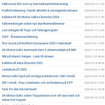
Välkomnar Elin som ny barnverksamhetsansvarig
2024-03-12 11:20
Kvällsföreläsning: Fysisk aktivitet & urinvägsinkontinens
2024-03-04 15:41
Kallelse till GK Motus-Saltos årsmöte 2024
2024-02-19 11:30
Valberedningen söker nya styrelsemedlemmar
2024-02-19 11:30
Luis antagen till Topp och Talangprogram
2024-01-17 13:45
2023 - Årssammanfattning
2023-12-28 10:33
Stor succé på Northern Europeans 2023 i Halmstad!
2023-12-01 13:35
GK Motus-Salto kammade hem 2 silvermedaljer på NM!
2023-11-13 14:35
NM på Island i helgen - Länk till stream
2023-11-07 08:40
Kallelse till extra årsmöte 2023
2023-10-18 08:54
Ledarkickoff 2023
2023-09-06 11:39
Motus-Salto bjöd på otroliga prestationer i SM i Umeå
2023-07-04 10:29
SM i Umeå - Köp Livestream och se finalerna på SVT!
2023-06-27 12:54
Tack för den här terminen!
2023-06-21 09:28
GK Motus-Salto söker Trupptränare som vill vara med och
2023-06-16 10:20
satsa mot toppen