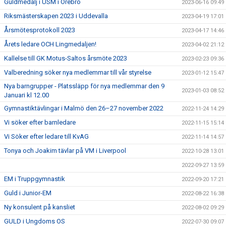
Guldmedalj i USM i Örebro
2023-06-16 09:49
Riksmästerskapen 2023 i Uddevalla
2023-04-19 17:01
Årsmötesprotokoll 2023
2023-04-17 14:46
Årets ledare OCH Lingmedaljen!
2023-04-02 21:12
Kallelse till GK Motus-Saltos årsmöte 2023
2023-02-23 09:36
Valberedning söker nya medlemmar till vår styrelse
2023-01-12 15:47
Nya barngrupper - Platssläpp för nya medlemmar den 9
2023-01-03 08:52
Januari kl 12.00
Gymnastiktävlingar i Malmö den 26–27 november 2022
2022-11-24 14:29
Vi söker efter barnledare
2022-11-15 15:14
Vi Söker efter ledare till KvAG
2022-11-14 14:57
Tonya och Joakim tävlar på VM i Liverpool
2022-10-28 13:01
2022-09-27 13:59
EM i Truppgymnastik
2022-09-20 17:21
Guld i Junior-EM
2022-08-22 16:38
Ny konsulent på kansliet
2022-08-02 09:29
GULD i Ungdoms OS
2022-07-30 09:07