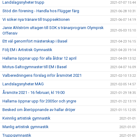
Landslagsnyheter trupp
2021-07-07 15:44
Stöd din förening - Handla hos Flügger färg
2021-06-28 10:31
Vi söker nya tränare till truppsektionen
2021-06-07 14:19
Janie Ahlström uttagen till SOK:s tränarprogram Olympisk
2021-05-03 15:10
Offensiv
Ett väl genomfört mästerskap i Basel
2021-04-23 16:15
Följ EM i Artistisk Gymnastik
2021-04-20 19:14
Hallarna öppnar upp för alla åldrar 12 april
2021-04-09 13:52
Motus-Saltogymnaster till EM i Basel
2021-04-07 16:09
Valberedningens förslag inför årsmötet 2021
2021-02-10 13:22
Landslagsnyheter MAG
2021-02-05 14:57
Årsmöte 2021 - 16 februari, kl 19.00
2021-01-29 18:35
Hallarna öppnar upp för 2005or och yngre
2021-01-22 13:19
Besked om återöppnande av hallar dröjer
2021-01-15 12:05
Kvinnlig artistisk gymnastik
2021-01-01
Manlig artistisk gymnastik
2021-01-01
Truppgymnastik
2021-01-01