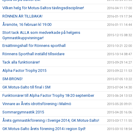
Vilken helg för Motus-Saltos tävlingsdiscipliner!
2016-04-11 17:00
RÖNNEN ÄR TILLBAKA!
2016-01-19 17:34
Årsmöte, 16 februari kl 19.00
2016-01-11 14:44
Stort tack ALLA som medverkade på helgens
2015-12-15 08:32
Gymnastikuppvisningar!
Ersättningshall för Rönnens sporthall
2015-10-21 22:00
Rönnens Sporthall inställd tillsvidare
2015-10-14 08:47
Tack alla funktionärer!
2015-09-29 14:27
Alpha Factor Trophy 2015
2015-09-22 11:53
SM-BRONS!
2015-07-05 13:22
GK Motus-Salto till final i SM
2015-07-04 14:30
Funktionärer till Alpha Factor Trophy 18-20 september
2015-06-24 13:53
Vinnare av Årets idrottsförening i Malmö
2015-05-20 09:01
Sommargymnastik 2015
2015-04-20 16:06
Årets gymnastikförening i Sverige 2014, GK Motus-Salto!
2015-03-17 11:55
GK Motus-Salto årets förening 2014 i region Syd!
2015-03-10 18:54