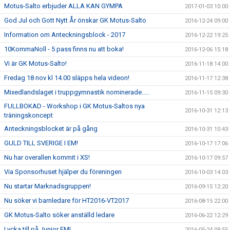
Motus-Salto erbjuder ALLA KAN GYMPA
2017-01-03 10:00
God Jul och Gott Nytt År önskar GK Motus-Salto
2016-12-24 09:00
Information om Anteckningsblock - 2017
2016-12-22 19:25
10KommaNoll - 5 pass finns nu att boka!
2016-12-06 15:18
Vi är GK Motus-Salto!
2016-11-18 14:00
Fredag 18 nov kl 14.00 släpps hela videon!
2016-11-17 12:38
Mixedlandslaget i truppgymnastik nominerade.....
2016-11-15 09:30
FULLBOKAD - Workshop i GK Motus-Saltos nya
2016-10-31 12:13
träningskoncept
Anteckningsblocket är på gång
2016-10-31 10:43
GULD TILL SVERIGE I EM!
2016-10-17 17:06
Nu har overallen kommit i XS!
2016-10-17 09:57
Via Sponsorhuset hjälper du föreningen
2016-10-03 14:03
Nu startar Marknadsgruppen!
2016-09-15 12:20
Nu söker vi barnledare för HT2016-VT2017
2016-08-15 22:00
GK Motus-Salto söker anställd ledare
2016-06-22 12:29
Lycka till på Junior EM!
2016-05-24 09:55