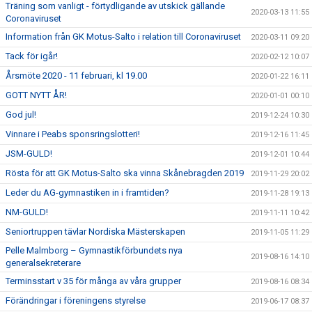
Träning som vanligt - förtydligande av utskick gällande
2020-03-13 11:55
Coronaviruset
Information från GK Motus-Salto i relation till Coronaviruset
2020-03-11 09:20
Tack för igår!
2020-02-12 10:07
Årsmöte 2020 - 11 februari, kl 19.00
2020-01-22 16:11
GOTT NYTT ÅR!
2020-01-01 00:10
God jul!
2019-12-24 10:30
Vinnare i Peabs sponsringslotteri!
2019-12-16 11:45
JSM-GULD!
2019-12-01 10:44
Rösta för att GK Motus-Salto ska vinna Skånebragden 2019
2019-11-29 20:02
Leder du AG-gymnastiken in i framtiden?
2019-11-28 19:13
NM-GULD!
2019-11-11 10:42
Seniortruppen tävlar Nordiska Mästerskapen
2019-11-05 11:29
Pelle Malmborg – Gymnastikförbundets nya
2019-08-16 14:10
generalsekreterare
Terminsstart v 35 för många av våra grupper
2019-08-16 08:34
Förändringar i föreningens styrelse
2019-06-17 08:37