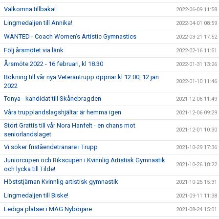
Välkomna tillbaka!
2022-06-09 11:58
Lingmedaljen till Annika!
2022-04-01 08:59
WANTED - Coach Women’s Artistic Gymnastics
2022-03-21 17:52
Följ årsmötet via länk
2022-02-16 11:51
Årsmöte 2022 - 16 februari, kl 18.30
2022-01-31 13:26
Bokning till vår nya Veterantrupp öppnar kl 12.00, 12 jan
2022-01-10 11:46
2022
Tonya - kandidat till Skånebragden
2021-12-06 11:49
Våra trupplandslagshjältar är hemma igen
2021-12-06 09:29
Stort Grattis till vår Nora Hanfelt - en chans mot
2021-12-01 10:30
seniorlandslaget
Vi söker friståendetränare i Trupp
2021-10-29 17:36
Juniorcupen och Rikscupen i Kvinnlig Artistisk Gymnastik
2021-10-26 18:22
och lycka till Tilde!
Höststjärnan Kvinnlig artistisk gymnastik
2021-10-25 15:31
Lingmedaljen till Biske!
2021-09-11 11:38
Lediga platser i MAG Nybörjare
2021-08-24 15:01