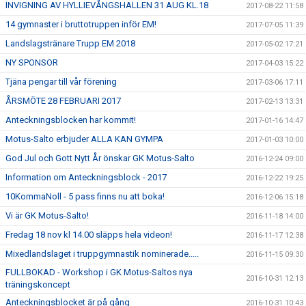
INVIGNING AV HYLLIEVÅNGSHALLEN 31 AUG KL.18
2017-08-22 11:58
14 gymnaster i bruttotruppen inför EM!
2017-07-05 11:39
Landslagstränare Trupp EM 2018
2017-05-02 17:21
NY SPONSOR
2017-04-03 15:22
Tjäna pengar till vår förening
2017-03-06 17:11
ÅRSMÖTE 28 FEBRUARI 2017
2017-02-13 13:31
Anteckningsblocken har kommit!
2017-01-16 14:47
Motus-Salto erbjuder ALLA KAN GYMPA
2017-01-03 10:00
God Jul och Gott Nytt År önskar GK Motus-Salto
2016-12-24 09:00
Information om Anteckningsblock - 2017
2016-12-22 19:25
10KommaNoll - 5 pass finns nu att boka!
2016-12-06 15:18
Vi är GK Motus-Salto!
2016-11-18 14:00
Fredag 18 nov kl 14.00 släpps hela videon!
2016-11-17 12:38
Mixedlandslaget i truppgymnastik nominerade.....
2016-11-15 09:30
FULLBOKAD - Workshop i GK Motus-Saltos nya
2016-10-31 12:13
träningskoncept
Anteckningsblocket är på gång
2016-10-31 10:43