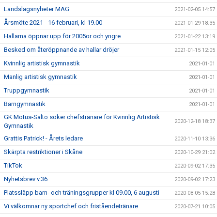
Landslagsnyheter MAG
2021-02-05 14:57
Årsmöte 2021 - 16 februari, kl 19.00
2021-01-29 18:35
Hallarna öppnar upp för 2005or och yngre
2021-01-22 13:19
Besked om återöppnande av hallar dröjer
2021-01-15 12:05
Kvinnlig artistisk gymnastik
2021-01-01
Manlig artistisk gymnastik
2021-01-01
Truppgymnastik
2021-01-01
Barngymnastik
2021-01-01
GK Motus-Salto söker chefstränare för Kvinnlig Artistisk
2020-12-18 18:37
Gymnastik
Grattis Patrick! - Årets ledare
2020-11-10 13:36
Skärpta restriktioner i Skåne
2020-10-29 21:02
TikTok
2020-09-02 17:35
Nyhetsbrev v.36
2020-09-02 17:23
Platssläpp barn- och träningsgrupper kl 09.00, 6 augusti
2020-08-05 15:28
Vi välkomnar ny sportchef och friståendetränare
2020-07-21 10:05