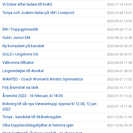
Vi Söker efter ledare till KvAG
2022-11-14 14:57
Tonya och Joakim tävlar på VM i Liverpool
2022-10-28 13:01
2022-09-27 13:59
EM i Truppgymnastik
2022-09-20 17:21
Guld i Junior-EM
2022-08-22 16:38
Ny konsulent på kansliet
2022-08-02 09:29
GULD i Ungdoms OS
2022-07-30 09:07
Välkomna tillbaka!
2022-06-09 11:58
Lingmedaljen till Annika!
2022-04-01 08:59
WANTED - Coach Women’s Artistic Gymnastics
2022-03-21 17:52
Följ årsmötet via länk
2022-02-16 11:51
Årsmöte 2022 - 16 februari, kl 18.30
2022-01-31 13:26
Bokning till vår nya Veterantrupp öppnar kl 12.00, 12 jan
2022-01-10 11:46
2022
Tonya - kandidat till Skånebragden
2021-12-06 11:49
Våra trupplandslagshjältar är hemma igen
2021-12-06 09:29