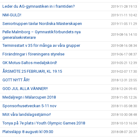
Leder du AG-gymnastiken in i framtiden?
2019-11-28 19:13
NM-GULD!
2019-11-11 10:42
Seniortruppen tävlar Nordiska Mästerskapen
2019-11-05 11:29
Pelle Malmborg – Gymnastikförbundets nya
2019-08-16 14:10
generalsekreterare
Terminsstart v 35 för många av våra grupper
2019-08-16 08:34
Förändringar i föreningens styrelse
2019-06-17 08:37
GK Motus-Saltos medaljskörd!
2019-05-21 12:39
ÅRSMÖTE 25 FEBRUARI, KL 19.15
2019-02-07 17:30
GOTT NYTT ÅR!
2018-12-31 23:55
GOD JUL ALLA VÄNNER!!
2018-12-24 09:45
Medaljregn i Mälarcupen 2018
2018-11-05 12:26
Sponsorhusetveckan 5-11 nov
2018-11-05 08:30
Möt våra landslagsstjärnor!
2018-10-30 08:48
Tonya på 7e plats i Youth Olympic Games 2018
2018-10-13 16:04
Platssläpp 8 augusti kl 09.00
2018-08-07 20:37