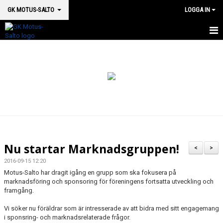
GK MOTUS-SALTO
LOGGA IN
HEM
BOKA PLATS HÄR
OM OSS
SM 2026
MEDICINSK SUPPORT
Nu startar Marknadsgruppen!
<
>
VÅRA HALLAR & LOKALER
2016-09-15 12:20
Motus-Salto har dragit igång en grupp som ska fokusera på
GRUPPSTRUKTUR
marknadsföring och sponsoring för föreningens fortsatta utveckling och
framgång.
KALENDER
Vi söker nu föräldrar som är intresserade av att bidra med sitt engagemang
i sponsring- och marknadsrelaterade frågor.