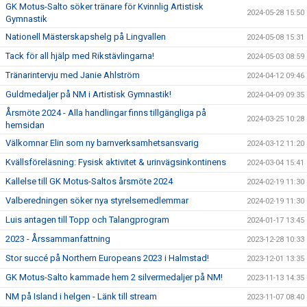
GK Motus-Salto söker tränare för Kvinnlig Artistisk
2024-05-28 15:50
Gymnastik
Nationell Mästerskapshelg på Lingvallen
2024-05-08 15:31
Tack för all hjälp med Rikstävlingarna!
2024-05-03 08:59
Tränarintervju med Janie Ahlström
2024-04-12 09:46
Guldmedaljer på NM i Artistisk Gymnastik!
2024-04-09 09:35
Årsmöte 2024 - Alla handlingar finns tillgängliga på
2024-03-25 10:28
hemsidan
Välkomnar Elin som ny barnverksamhetsansvarig
2024-03-12 11:20
Kvällsföreläsning: Fysisk aktivitet & urinvägsinkontinens
2024-03-04 15:41
Kallelse till GK Motus-Saltos årsmöte 2024
2024-02-19 11:30
Valberedningen söker nya styrelsemedlemmar
2024-02-19 11:30
Luis antagen till Topp och Talangprogram
2024-01-17 13:45
2023 - Årssammanfattning
2023-12-28 10:33
Stor succé på Northern Europeans 2023 i Halmstad!
2023-12-01 13:35
GK Motus-Salto kammade hem 2 silvermedaljer på NM!
2023-11-13 14:35
NM på Island i helgen - Länk till stream
2023-11-07 08:40