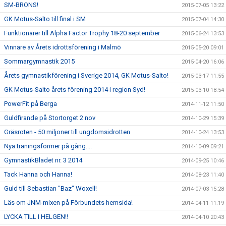
SM-BRONS!
2015-07-05 13:22
GK Motus-Salto till final i SM
2015-07-04 14:30
Funktionärer till Alpha Factor Trophy 18-20 september
2015-06-24 13:53
Vinnare av Årets idrottsförening i Malmö
2015-05-20 09:01
Sommargymnastik 2015
2015-04-20 16:06
Årets gymnastikförening i Sverige 2014, GK Motus-Salto!
2015-03-17 11:55
GK Motus-Salto årets förening 2014 i region Syd!
2015-03-10 18:54
PowerFit på Berga
2014-11-12 11:50
Guldfirande på Stortorget 2 nov
2014-10-29 15:39
Gräsroten - 50 miljoner till ungdomsidrotten
2014-10-24 13:53
Nya träningsformer på gång....
2014-10-09 09:21
GymnastikBladet nr. 3 2014
2014-09-25 10:46
Tack Hanna och Hanna!
2014-08-23 11:40
Guld till Sebastian "Baz" Woxell!
2014-07-03 15:28
Läs om JNM-mixen på Förbundets hemsida!
2014-04-11 11:19
LYCKA TILL I HELGEN!!
2014-04-10 20:43