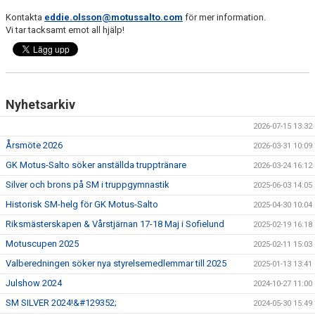
KLÄDER
Kontakta
eddie.olsson@motussalto.com
för mer information.
Vi tar tacksamt emot all hjälp!
ARKIV
SUPPORTERMEDLEM
TÄVLINGAR
Nyhetsarkiv
2026-07-15 13:32
Årsmöte 2026
2026-03-31 10:09
GK Motus-Salto söker anställda trupptränare
2026-03-24 16:12
Silver och brons på SM i truppgymnastik
2025-06-03 14:05
Historisk SM-helg för GK Motus-Salto
2025-04-30 10:04
Riksmästerskapen & Vårstjärnan 17-18 Maj i Sofielund
2025-02-19 16:18
Motuscupen 2025
2025-02-11 15:03
Valberedningen söker nya styrelsemedlemmar till 2025
2025-01-13 13:41
Julshow 2024
2024-10-27 11:00
SM SILVER 2024!&#129352;
2024-05-30 15:49