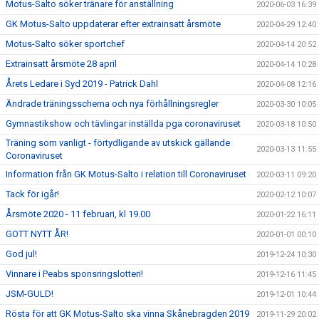
Motus-Salto söker tränare för anställning
2020-06-03 16:39
GK Motus-Salto uppdaterar efter extrainsatt årsmöte
2020-04-29 12:40
Motus-Salto söker sportchef
2020-04-14 20:52
Extrainsatt årsmöte 28 april
2020-04-14 10:28
Årets Ledare i Syd 2019 - Patrick Dahl
2020-04-08 12:16
Ändrade träningsschema och nya förhållningsregler
2020-03-30 10:05
Gymnastikshow och tävlingar inställda pga coronaviruset
2020-03-18 10:50
Träning som vanligt - förtydligande av utskick gällande
2020-03-13 11:55
Coronaviruset
Information från GK Motus-Salto i relation till Coronaviruset
2020-03-11 09:20
Tack för igår!
2020-02-12 10:07
Årsmöte 2020 - 11 februari, kl 19.00
2020-01-22 16:11
GOTT NYTT ÅR!
2020-01-01 00:10
God jul!
2019-12-24 10:30
Vinnare i Peabs sponsringslotteri!
2019-12-16 11:45
JSM-GULD!
2019-12-01 10:44
Rösta för att GK Motus-Salto ska vinna Skånebragden 2019
2019-11-29 20:02