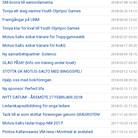
SM-brons till seniordamerna
2018-07-08 16:40
Tonya ett steg närmre Youth Olympic Games
2018-06-25 14:15
Framgångar på UNM
2018-06-04 15:02
Tonya klar för kval till Youth Olympic Games
2018-05-21 17:17
Motus-Salto söker tränare för Truppgymnastik
2018-05-07 09:45
Motus-Salto söker tränare för KvAG
2018-04-17 09:32
Ny samarbetspartner: Solenco
2018-04-09 18:15
GLAD PÅSK! (Info om träning under lovet)
2018-03-27 09:47
STÖTTA GK MOTUS-SALTO MED BINGOSPEL!
2018-03-12 13:42
Hjälp oss med bokföringen
2018-03-08 09:55
Ny sponsor: Perfect life
2018-02-15 11:25
NYTT DATUM! - ÅRSMÖTE 27 FEBRUARI 2018
2018-02-09 13:49
Ledarskapsutbildning för unga ledare
2018-01-22 11:25
Tack till er som stöttat föreningen genom GRÄSROTEN!
2017-11-24 09:07
Motus-Salto tävlar trupp-NM 2017!
2017-10-23 14:39
Pontus Kallanvaaras VM-resa i Montreal är avslutad
2017-10-16 10:37