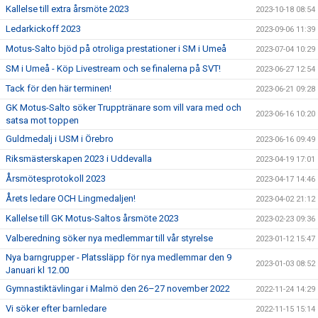
Kallelse till extra årsmöte 2023
2023-10-18 08:54
Ledarkickoff 2023
2023-09-06 11:39
Motus-Salto bjöd på otroliga prestationer i SM i Umeå
2023-07-04 10:29
SM i Umeå - Köp Livestream och se finalerna på SVT!
2023-06-27 12:54
Tack för den här terminen!
2023-06-21 09:28
GK Motus-Salto söker Trupptränare som vill vara med och
2023-06-16 10:20
satsa mot toppen
Guldmedalj i USM i Örebro
2023-06-16 09:49
Riksmästerskapen 2023 i Uddevalla
2023-04-19 17:01
Årsmötesprotokoll 2023
2023-04-17 14:46
Årets ledare OCH Lingmedaljen!
2023-04-02 21:12
Kallelse till GK Motus-Saltos årsmöte 2023
2023-02-23 09:36
Valberedning söker nya medlemmar till vår styrelse
2023-01-12 15:47
Nya barngrupper - Platssläpp för nya medlemmar den 9
2023-01-03 08:52
Januari kl 12.00
Gymnastiktävlingar i Malmö den 26–27 november 2022
2022-11-24 14:29
Vi söker efter barnledare
2022-11-15 15:14