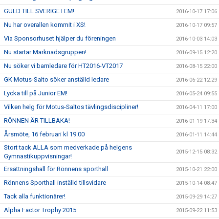
GULD TILL SVERIGE I EM!
2016-10-17 17:06
Nu har overallen kommit i XS!
2016-10-17 09:57
Via Sponsorhuset hjälper du föreningen
2016-10-03 14:03
Nu startar Marknadsgruppen!
2016-09-15 12:20
Nu söker vi barnledare för HT2016-VT2017
2016-08-15 22:00
GK Motus-Salto söker anställd ledare
2016-06-22 12:29
Lycka till på Junior EM!
2016-05-24 09:55
Vilken helg för Motus-Saltos tävlingsdiscipliner!
2016-04-11 17:00
RÖNNEN ÄR TILLBAKA!
2016-01-19 17:34
Årsmöte, 16 februari kl 19.00
2016-01-11 14:44
Stort tack ALLA som medverkade på helgens
2015-12-15 08:32
Gymnastikuppvisningar!
Ersättningshall för Rönnens sporthall
2015-10-21 22:00
Rönnens Sporthall inställd tillsvidare
2015-10-14 08:47
Tack alla funktionärer!
2015-09-29 14:27
Alpha Factor Trophy 2015
2015-09-22 11:53