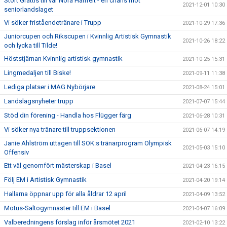
Stort Grattis till vår Nora Hanfelt - en chans mot
2021-12-01 10:30
seniorlandslaget
Vi söker friståendetränare i Trupp
2021-10-29 17:36
Juniorcupen och Rikscupen i Kvinnlig Artistisk Gymnastik
2021-10-26 18:22
och lycka till Tilde!
Höststjärnan Kvinnlig artistisk gymnastik
2021-10-25 15:31
Lingmedaljen till Biske!
2021-09-11 11:38
Lediga platser i MAG Nybörjare
2021-08-24 15:01
Landslagsnyheter trupp
2021-07-07 15:44
Stöd din förening - Handla hos Flügger färg
2021-06-28 10:31
Vi söker nya tränare till truppsektionen
2021-06-07 14:19
Janie Ahlström uttagen till SOK:s tränarprogram Olympisk
2021-05-03 15:10
Offensiv
Ett väl genomfört mästerskap i Basel
2021-04-23 16:15
Följ EM i Artistisk Gymnastik
2021-04-20 19:14
Hallarna öppnar upp för alla åldrar 12 april
2021-04-09 13:52
Motus-Saltogymnaster till EM i Basel
2021-04-07 16:09
Valberedningens förslag inför årsmötet 2021
2021-02-10 13:22