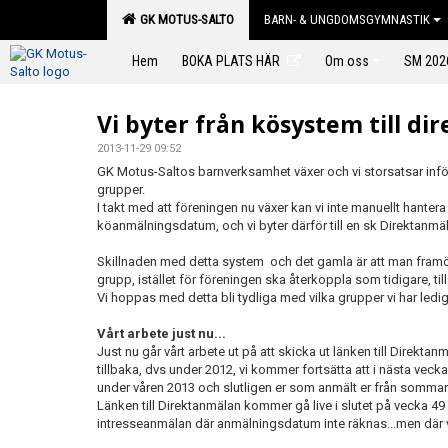
GK MOTUS-SALTO
BARN- & UNGDOMSGYMNASTIK
Hem
BOKA PLATS HÄR
Om oss
SM 202
Vi byter från kösystem till di
2013-11-29 09:52
GK Motus-Saltos barnverksamhet växer och vi storsatsar infö
grupper.
I takt med att föreningen nu växer kan vi inte manuellt hantera
köanmälningsdatum, och vi byter därför till en sk Direktanmä
Skillnaden med detta system och det gamla är att man framöv
grupp, istället för föreningen ska återkoppla som tidigare, ti
Vi hoppas med detta bli tydliga med vilka grupper vi har ledig
Vårt arbete just nu...
Just nu går vårt arbete ut på att skicka ut länken till Direktan
tillbaka, dvs under 2012, vi kommer fortsätta att i nästa veck
under våren 2013 och slutligen er som anmält er från sommar
Länken till Direktanmälan kommer gå live i slutet på vecka 49 
intresseanmälan där anmälningsdatum inte räknas...men där vi å