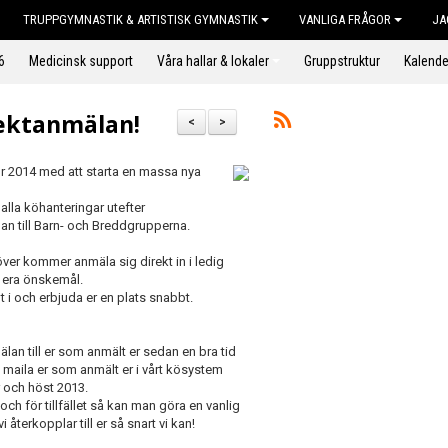
TRUPPGYMNASTIK & ARTISTISK GYMNASTIK
VANLIGA FRÅGOR
JA
6
Medicinsk support
Våra hallar & lokaler
Gruppstruktur
Kalende
rektanmälan!
<
>
r 2014 med att starta en massa nya
 alla köhanteringar utefter
lan till Barn- och Breddgrupperna.
er kommer anmäla sig direkt in i ledig
ll era önskemål.
t i och erbjuda er en plats snabbt.
mälan till er som anmält er sedan en bra tid
a maila er som anmält er i vårt kösystem
 och höst 2013.
och för tillfället så kan man göra en vanlig
terkopplar till er så snart vi kan!