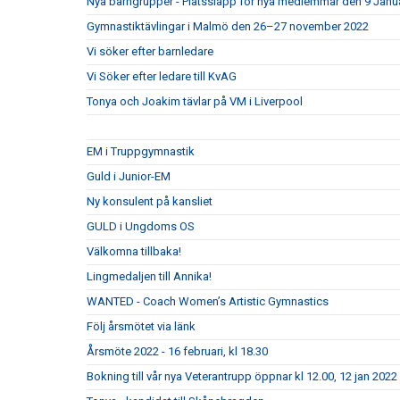
Nya barngrupper - Platssläpp för nya medlemmar den 9 Januar
Gymnastiktävlingar i Malmö den 26–27 november 2022
Vi söker efter barnledare
Vi Söker efter ledare till KvAG
Tonya och Joakim tävlar på VM i Liverpool
EM i Truppgymnastik
Guld i Junior-EM
Ny konsulent på kansliet
GULD i Ungdoms OS
Välkomna tillbaka!
Lingmedaljen till Annika!
WANTED - Coach Women’s Artistic Gymnastics
Följ årsmötet via länk
Årsmöte 2022 - 16 februari, kl 18.30
Bokning till vår nya Veterantrupp öppnar kl 12.00, 12 jan 2022