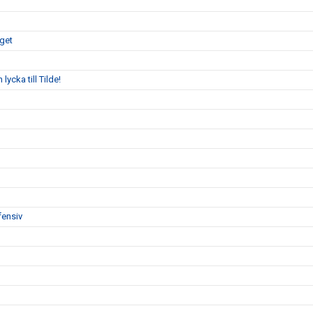
aget
ycka till Tilde!
fensiv