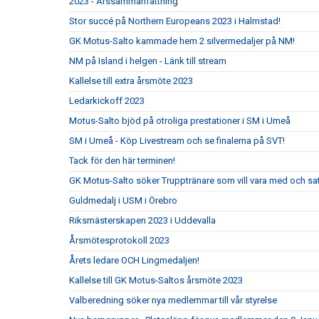
2023 - Årssammanfattning
Stor succé på Northern Europeans 2023 i Halmstad!
GK Motus-Salto kammade hem 2 silvermedaljer på NM!
NM på Island i helgen - Länk till stream
Kallelse till extra årsmöte 2023
Ledarkickoff 2023
Motus-Salto bjöd på otroliga prestationer i SM i Umeå
SM i Umeå - Köp Livestream och se finalerna på SVT!
Tack för den här terminen!
GK Motus-Salto söker Trupptränare som vill vara med och s
Guldmedalj i USM i Örebro
Riksmästerskapen 2023 i Uddevalla
Årsmötesprotokoll 2023
Årets ledare OCH Lingmedaljen!
Kallelse till GK Motus-Saltos årsmöte 2023
Valberedning söker nya medlemmar till vår styrelse