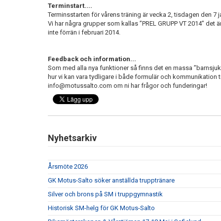
Terminstart....
Terminsstarten för vårens träning är vecka 2, tisdagen den 7 j
Vi har några grupper som kallas ”PREL GRUPP VT 2014” det är 
inte förrän i februari 2014.
Feedback och information...
Som med alla nya funktioner så finns det en massa ”barnsj
hur vi kan vara tydligare i både formulär och kommunikation ti
info@motussalto.com om ni har frågor och funderingar!
Nyhetsarkiv
Årsmöte 2026
GK Motus-Salto söker anställda trupptränare
Silver och brons på SM i truppgymnastik
Historisk SM-helg för GK Motus-Salto