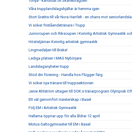
Tonya - kandidat till Skånebragden
Våra trupplandslagshjältar är hemma igen
Stort Grattis till vår Nora Hanfelt - en chans mot seniorlandsl
Vi söker friståendetränare i Trupp
Juniorcupen och Rikscupen i Kvinnlig Artistisk Gymnastik och l
Höststjärnan Kvinnlig artistisk gymnastik
Lingmedaljen till Biske!
Lediga platser i MAG Nybörjare
Landslagsnyheter trupp
Stöd din förening - Handla hos Flügger färg
Vi söker nya tränare till truppsektionen
Janie Ahlström uttagen till SOK:s tränarprogram Olympisk Of
Ett väl genomfört mästerskap i Basel
Följ EM i Artistisk Gymnastik
Hallarna öppnar upp för alla åldrar 12 april
Motus-Saltogymnaster till EM i Basel