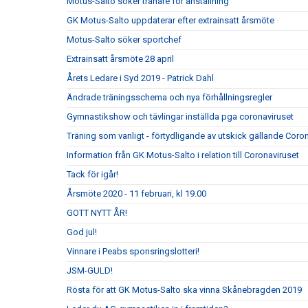
Motus-Salto söker tränare för anställning
GK Motus-Salto uppdaterar efter extrainsatt årsmöte
Motus-Salto söker sportchef
Extrainsatt årsmöte 28 april
Årets Ledare i Syd 2019 - Patrick Dahl
Ändrade träningsschema och nya förhållningsregler
Gymnastikshow och tävlingar inställda pga coronaviruset
Träning som vanligt - förtydligande av utskick gällande Coro
Information från GK Motus-Salto i relation till Coronaviruset
Tack för igår!
Årsmöte 2020 - 11 februari, kl 19.00
GOTT NYTT ÅR!
God jul!
Vinnare i Peabs sponsringslotteri!
JSM-GULD!
Rösta för att GK Motus-Salto ska vinna Skånebragden 2019