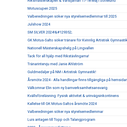
Riksmästerskapen & Vårstjärnan 17-18 Maj i Sofielund
Motuscupen 2025
Valberedningen söker nya styrelsemedlemmar till 2025
Julshow 2024
SM SILVER 2024!&#129352;
GK Motus-Salto söker tränare för Kvinnlig Artistisk Gymnasti
Nationell Mästerskapshelg på Lingvallen
Tack för all hjälp med Rikstävlingarna!
Tränarintervju med Janie Ahlström
Guldmedaljer på NM i Artistisk Gymnastik!
Årsmöte 2024 - Alla handlingar finns tillgängliga på hemsida
Välkomnar Elin som ny barnverksamhetsansvarig
Kvällsföreläsning: Fysisk aktivitet & urinvägsinkontinens
Kallelse till GK Motus-Saltos årsmöte 2024
Valberedningen söker nya styrelsemedlemmar
Luis antagen till Topp och Talangprogram