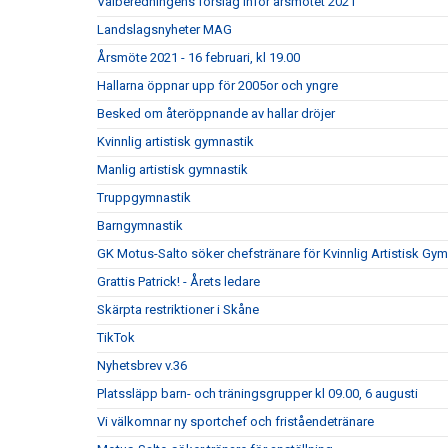
Valberedningens förslag inför årsmötet 2021
Landslagsnyheter MAG
Årsmöte 2021 - 16 februari, kl 19.00
Hallarna öppnar upp för 2005or och yngre
Besked om återöppnande av hallar dröjer
Kvinnlig artistisk gymnastik
Manlig artistisk gymnastik
Truppgymnastik
Barngymnastik
GK Motus-Salto söker chefstränare för Kvinnlig Artistisk Gym
Grattis Patrick! - Årets ledare
Skärpta restriktioner i Skåne
TikTok
Nyhetsbrev v.36
Platssläpp barn- och träningsgrupper kl 09.00, 6 augusti
Vi välkomnar ny sportchef och friståendetränare