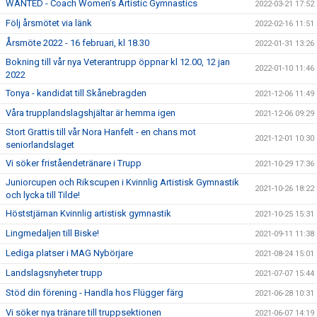
WANTED - Coach Women’s Artistic Gymnastics
2022-03-21 17:52
Följ årsmötet via länk
2022-02-16 11:51
Årsmöte 2022 - 16 februari, kl 18.30
2022-01-31 13:26
Bokning till vår nya Veterantrupp öppnar kl 12.00, 12 jan
2022-01-10 11:46
2022
Tonya - kandidat till Skånebragden
2021-12-06 11:49
Våra trupplandslagshjältar är hemma igen
2021-12-06 09:29
Stort Grattis till vår Nora Hanfelt - en chans mot
2021-12-01 10:30
seniorlandslaget
Vi söker friståendetränare i Trupp
2021-10-29 17:36
Juniorcupen och Rikscupen i Kvinnlig Artistisk Gymnastik
2021-10-26 18:22
och lycka till Tilde!
Höststjärnan Kvinnlig artistisk gymnastik
2021-10-25 15:31
Lingmedaljen till Biske!
2021-09-11 11:38
Lediga platser i MAG Nybörjare
2021-08-24 15:01
Landslagsnyheter trupp
2021-07-07 15:44
Stöd din förening - Handla hos Flügger färg
2021-06-28 10:31
Vi söker nya tränare till truppsektionen
2021-06-07 14:19