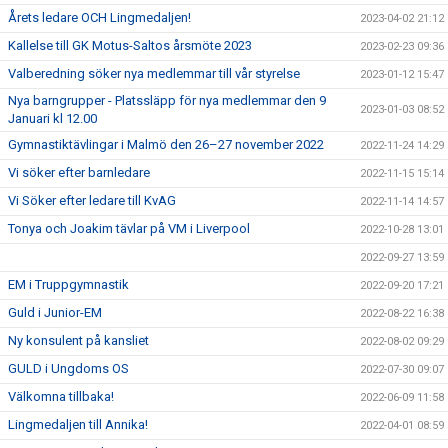
Årets ledare OCH Lingmedaljen!
2023-04-02 21:12
Kallelse till GK Motus-Saltos årsmöte 2023
2023-02-23 09:36
Valberedning söker nya medlemmar till vår styrelse
2023-01-12 15:47
Nya barngrupper - Platssläpp för nya medlemmar den 9
2023-01-03 08:52
Januari kl 12.00
Gymnastiktävlingar i Malmö den 26–27 november 2022
2022-11-24 14:29
Vi söker efter barnledare
2022-11-15 15:14
Vi Söker efter ledare till KvAG
2022-11-14 14:57
Tonya och Joakim tävlar på VM i Liverpool
2022-10-28 13:01
2022-09-27 13:59
EM i Truppgymnastik
2022-09-20 17:21
Guld i Junior-EM
2022-08-22 16:38
Ny konsulent på kansliet
2022-08-02 09:29
GULD i Ungdoms OS
2022-07-30 09:07
Välkomna tillbaka!
2022-06-09 11:58
Lingmedaljen till Annika!
2022-04-01 08:59