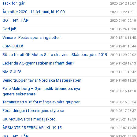
Tack för igår!
2020-02-12 10:07
Årsmöte 2020 - 11 februari, kl 19.00
2020-01-22 16:11
GOTT NYTT ÅR!
2020-01-01 00:10
God jul!
2019-12-24 10:30
Vinnare i Peabs sponsringslotteri!
2019-12-16 11:45
JSM-GULD!
2019-12-01 10:44
Rösta för att GK Motus-Salto ska vinna Skånebragden 2019
2019-11-29 20:02
Leder du AG-gymnastiken in i framtiden?
2019-11-28 19:13
NM-GULD!
2019-11-11 10:42
Seniortruppen tävlar Nordiska Mästerskapen
2019-11-05 11:29
Pelle Malmborg – Gymnastikförbundets nya
2019-08-16 14:10
generalsekreterare
Terminsstart v 35 för många av våra grupper
2019-08-16 08:34
Förändringar i föreningens styrelse
2019-06-17 08:37
GK Motus-Saltos medaljskörd!
2019-05-21 12:39
ÅRSMÖTE 25 FEBRUARI, KL 19.15
2019-02-07 17:30
GOTT NYTT ÅR!
2018-12-31 23:55