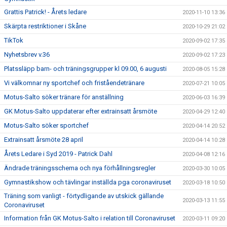
Grattis Patrick! - Årets ledare
2020-11-10 13:36
Skärpta restriktioner i Skåne
2020-10-29 21:02
TikTok
2020-09-02 17:35
Nyhetsbrev v.36
2020-09-02 17:23
Platssläpp barn- och träningsgrupper kl 09.00, 6 augusti
2020-08-05 15:28
Vi välkomnar ny sportchef och friståendetränare
2020-07-21 10:05
Motus-Salto söker tränare för anställning
2020-06-03 16:39
GK Motus-Salto uppdaterar efter extrainsatt årsmöte
2020-04-29 12:40
Motus-Salto söker sportchef
2020-04-14 20:52
Extrainsatt årsmöte 28 april
2020-04-14 10:28
Årets Ledare i Syd 2019 - Patrick Dahl
2020-04-08 12:16
Ändrade träningsschema och nya förhållningsregler
2020-03-30 10:05
Gymnastikshow och tävlingar inställda pga coronaviruset
2020-03-18 10:50
Träning som vanligt - förtydligande av utskick gällande
2020-03-13 11:55
Coronaviruset
Information från GK Motus-Salto i relation till Coronaviruset
2020-03-11 09:20