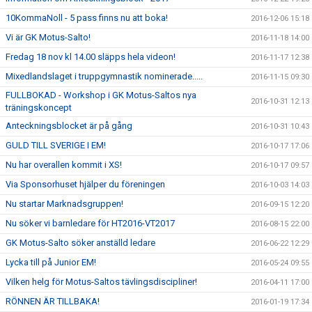
10KommaNoll - 5 pass finns nu att boka!
2016-12-06 15:18
Vi är GK Motus-Salto!
2016-11-18 14:00
Fredag 18 nov kl 14.00 släpps hela videon!
2016-11-17 12:38
Mixedlandslaget i truppgymnastik nominerade.....
2016-11-15 09:30
FULLBOKAD - Workshop i GK Motus-Saltos nya
2016-10-31 12:13
träningskoncept
Anteckningsblocket är på gång
2016-10-31 10:43
GULD TILL SVERIGE I EM!
2016-10-17 17:06
Nu har overallen kommit i XS!
2016-10-17 09:57
Via Sponsorhuset hjälper du föreningen
2016-10-03 14:03
Nu startar Marknadsgruppen!
2016-09-15 12:20
Nu söker vi barnledare för HT2016-VT2017
2016-08-15 22:00
GK Motus-Salto söker anställd ledare
2016-06-22 12:29
Lycka till på Junior EM!
2016-05-24 09:55
Vilken helg för Motus-Saltos tävlingsdiscipliner!
2016-04-11 17:00
RÖNNEN ÄR TILLBAKA!
2016-01-19 17:34