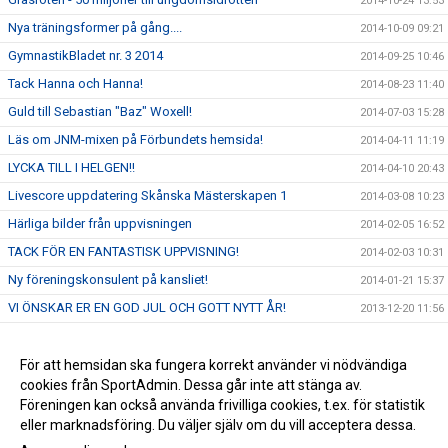
2014-10-24 13:53
Nya träningsformer på gång....
2014-10-09 09:21
GymnastikBladet nr. 3 2014
2014-09-25 10:46
Tack Hanna och Hanna!
2014-08-23 11:40
Guld till Sebastian "Baz" Woxell!
2014-07-03 15:28
Läs om JNM-mixen på Förbundets hemsida!
2014-04-11 11:19
LYCKA TILL I HELGEN!!
2014-04-10 20:43
Livescore uppdatering Skånska Mästerskapen 1
2014-03-08 10:23
Härliga bilder från uppvisningen
2014-02-05 16:52
TACK FÖR EN FANTASTISK UPPVISNING!
2014-02-03 10:31
Ny föreningskonsulent på kansliet!
2014-01-21 15:37
VI ÖNSKAR ER EN GOD JUL OCH GOTT NYTT ÅR!
2013-12-20 11:56
Vi byter från kösystem till direktanmälan!
2013-11-29 09:52
Ny landslagstränare för mixed - vår Ola!
För att hemsidan ska fungera korrekt använder vi nödvändiga
2013-10-29 15:13
cookies från SportAdmin. Dessa går inte att stänga av.
Inspirationskväll för pojkar födda 2008-2005!
2013-09-19 09:56
Föreningen kan också använda frivilliga cookies, t.ex. för statistik
eller marknadsföring. Du väljer själv om du vill acceptera dessa.