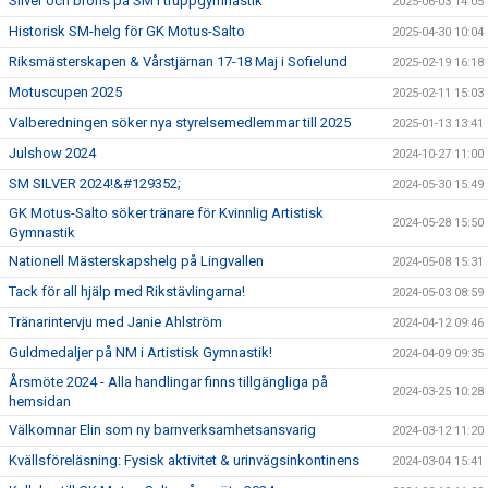
Silver och brons på SM i truppgymnastik
2025-06-03 14:05
Historisk SM-helg för GK Motus-Salto
2025-04-30 10:04
Riksmästerskapen & Vårstjärnan 17-18 Maj i Sofielund
2025-02-19 16:18
Motuscupen 2025
2025-02-11 15:03
Valberedningen söker nya styrelsemedlemmar till 2025
2025-01-13 13:41
Julshow 2024
2024-10-27 11:00
SM SILVER 2024!&#129352;
2024-05-30 15:49
GK Motus-Salto söker tränare för Kvinnlig Artistisk
2024-05-28 15:50
Gymnastik
Nationell Mästerskapshelg på Lingvallen
2024-05-08 15:31
Tack för all hjälp med Rikstävlingarna!
2024-05-03 08:59
Tränarintervju med Janie Ahlström
2024-04-12 09:46
Guldmedaljer på NM i Artistisk Gymnastik!
2024-04-09 09:35
Årsmöte 2024 - Alla handlingar finns tillgängliga på
2024-03-25 10:28
hemsidan
Välkomnar Elin som ny barnverksamhetsansvarig
2024-03-12 11:20
Kvällsföreläsning: Fysisk aktivitet & urinvägsinkontinens
2024-03-04 15:41