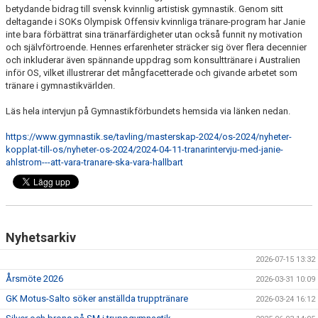
KLÄDER
betydande bidrag till svensk kvinnlig artistisk gymnastik. Genom sitt
deltagande i SOKs Olympisk Offensiv kvinnliga tränare-program har Janie
ARKIV
inte bara förbättrat sina tränarfärdigheter utan också funnit ny motivation
och självförtroende. Hennes erfarenheter sträcker sig över flera decennier
och inkluderar även spännande uppdrag som konsulttränare i Australien
SUPPORTERMEDLEM
inför OS, vilket illustrerar det mångfacetterade och givande arbetet som
tränare i gymnastikvärlden.
TÄVLINGAR
Läs hela intervjun på Gymnastikförbundets hemsida via länken nedan.
https://www.gymnastik.se/tavling/masterskap-2024/os-2024/nyheter-
kopplat-till-os/nyheter-os-2024/2024-04-11-tranarintervju-med-janie-
ahlstrom---att-vara-tranare-ska-vara-hallbart
Nyhetsarkiv
2026-07-15 13:32
Årsmöte 2026
2026-03-31 10:09
GK Motus-Salto söker anställda trupptränare
2026-03-24 16:12