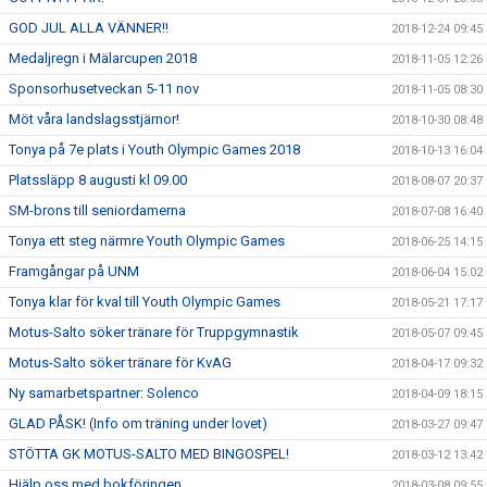
GOD JUL ALLA VÄNNER!!
2018-12-24 09:45
Medaljregn i Mälarcupen 2018
2018-11-05 12:26
Sponsorhusetveckan 5-11 nov
2018-11-05 08:30
Möt våra landslagsstjärnor!
2018-10-30 08:48
Tonya på 7e plats i Youth Olympic Games 2018
2018-10-13 16:04
Platssläpp 8 augusti kl 09.00
2018-08-07 20:37
SM-brons till seniordamerna
2018-07-08 16:40
Tonya ett steg närmre Youth Olympic Games
2018-06-25 14:15
Framgångar på UNM
2018-06-04 15:02
Tonya klar för kval till Youth Olympic Games
2018-05-21 17:17
Motus-Salto söker tränare för Truppgymnastik
2018-05-07 09:45
Motus-Salto söker tränare för KvAG
2018-04-17 09:32
Ny samarbetspartner: Solenco
2018-04-09 18:15
GLAD PÅSK! (Info om träning under lovet)
2018-03-27 09:47
STÖTTA GK MOTUS-SALTO MED BINGOSPEL!
2018-03-12 13:42
Hjälp oss med bokföringen
2018-03-08 09:55