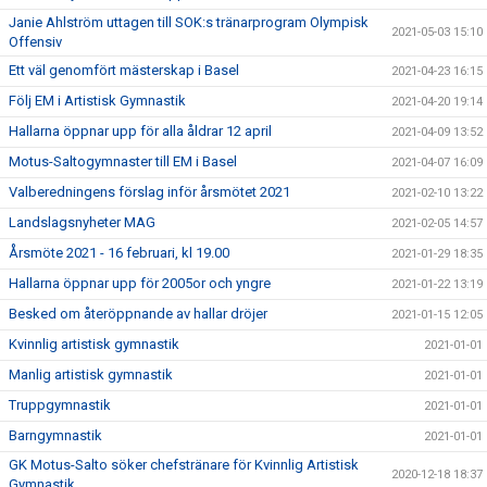
Janie Ahlström uttagen till SOK:s tränarprogram Olympisk
2021-05-03 15:10
Offensiv
Ett väl genomfört mästerskap i Basel
2021-04-23 16:15
Följ EM i Artistisk Gymnastik
2021-04-20 19:14
Hallarna öppnar upp för alla åldrar 12 april
2021-04-09 13:52
Motus-Saltogymnaster till EM i Basel
2021-04-07 16:09
Valberedningens förslag inför årsmötet 2021
2021-02-10 13:22
Landslagsnyheter MAG
2021-02-05 14:57
Årsmöte 2021 - 16 februari, kl 19.00
2021-01-29 18:35
Hallarna öppnar upp för 2005or och yngre
2021-01-22 13:19
Besked om återöppnande av hallar dröjer
2021-01-15 12:05
Kvinnlig artistisk gymnastik
2021-01-01
Manlig artistisk gymnastik
2021-01-01
Truppgymnastik
2021-01-01
Barngymnastik
2021-01-01
GK Motus-Salto söker chefstränare för Kvinnlig Artistisk
2020-12-18 18:37
Gymnastik