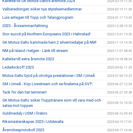
Kallelse till GK Motus-Saltos årsmöte 2024
2024-02-19 11:30
Valberedningen söker nya styrelsemedlemmar
2024-02-19 11:30
Luis antagen till Topp och Talangprogram
2024-01-17 13:45
2023 - Årssammanfattning
2023-12-28 10:33
Stor succé på Northern Europeans 2023 i Halmstad!
2023-12-01 13:35
GK Motus-Salto kammade hem 2 silvermedaljer på NM!
2023-11-13 14:35
NM på Island i helgen - Länk till stream
2023-11-07 08:40
Kallelse till extra årsmöte 2023
2023-10-18 08:54
Ledarkickoff 2023
2023-09-06 11:39
Motus-Salto bjöd på otroliga prestationer i SM i Umeå
2023-07-04 10:29
SM i Umeå - Köp Livestream och se finalerna på SVT!
2023-06-27 12:54
Tack för den här terminen!
2023-06-21 09:28
GK Motus-Salto söker Trupptränare som vill vara med och
2023-06-16 10:20
satsa mot toppen
Guldmedalj i USM i Örebro
2023-06-16 09:49
Riksmästerskapen 2023 i Uddevalla
2023-04-19 17:01
Årsmötesprotokoll 2023
2023-04-17 14:46