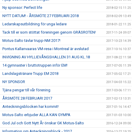
Ny sponsor: Perfect life
2018-02-15 11:25
NYTT DATUM! - ÅRSMÖTE 27 FEBRUARI 2018
2018-02-09 13:49
Ledarskapsutbildning för unga ledare
2018-01-22 11:25
Tack till er som stöttat föreningen genom GRÄSROTEN!
2017-11-24 09:07
Motus-Salto tävlar trupp-NM 2017!
2017-10-23 14:39
Pontus Kallanvaaras VM-resa i Montreal är avslutad
2017-10-16 10:37
INVIGNING AV HYLLIEVÅNGSHALLEN 31 AUG KL.18
2017-08-22 11:58
14 gymnaster i bruttotruppen inför EM!
2017-07-05 11:39
Landslagstränare Trupp EM 2018
2017-05-02 17:21
NY SPONSOR
2017-04-03 15:22
Tjäna pengar till vår förening
2017-03-06 17:11
ÅRSMÖTE 28 FEBRUARI 2017
2017-02-13 13:31
Anteckningsblocken har kommit!
2017-01-16 14:47
Motus-Salto erbjuder ALLA KAN GYMPA
2017-01-03 10:00
God Jul och Gott Nytt År önskar GK Motus-Salto
2016-12-24 09:00
Information om Anteckningsblock - 2017
2016-12-22 19:25