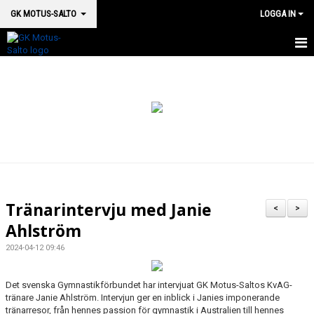
GK MOTUS-SALTO
LOGGA IN
HEM
BOKA PLATS HÄR
OM OSS
SM 2026
MEDICINSK SUPPORT
Tränarintervju med Janie
<
>
VÅRA HALLAR & LOKALER
Ahlström
2024-04-12 09:46
GRUPPSTRUKTUR
KALENDER
Det svenska Gymnastikförbundet har intervjuat GK Motus-Saltos KvAG-
tränare Janie Ahlström. Intervjun ger en inblick i Janies imponerande
tränarresor, från hennes passion för gymnastik i Australien till hennes