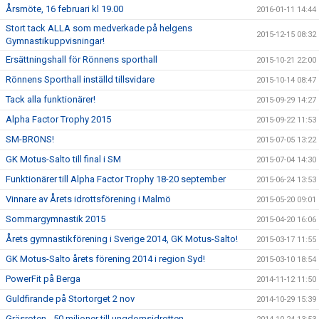
Årsmöte, 16 februari kl 19.00
2016-01-11 14:44
Stort tack ALLA som medverkade på helgens
2015-12-15 08:32
Gymnastikuppvisningar!
Ersättningshall för Rönnens sporthall
2015-10-21 22:00
Rönnens Sporthall inställd tillsvidare
2015-10-14 08:47
Tack alla funktionärer!
2015-09-29 14:27
Alpha Factor Trophy 2015
2015-09-22 11:53
SM-BRONS!
2015-07-05 13:22
GK Motus-Salto till final i SM
2015-07-04 14:30
Funktionärer till Alpha Factor Trophy 18-20 september
2015-06-24 13:53
Vinnare av Årets idrottsförening i Malmö
2015-05-20 09:01
Sommargymnastik 2015
2015-04-20 16:06
Årets gymnastikförening i Sverige 2014, GK Motus-Salto!
2015-03-17 11:55
GK Motus-Salto årets förening 2014 i region Syd!
2015-03-10 18:54
PowerFit på Berga
2014-11-12 11:50
Guldfirande på Stortorget 2 nov
2014-10-29 15:39
Gräsroten - 50 miljoner till ungdomsidrotten