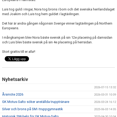
KLÄDER
Luis tog guld i ringar, Nora tog brons i bom och det svenska herrlandslaget
ARKIV
med Joakim och Luis tog hem guldet i lagtävlingen.
SUPPORTERMEDLEM
Det här är andra gången någonsin Sverige vinner lagtävlingen på Northern
Europeans.
TÄVLINGAR
I mångkampen blev Nora bäste svensk på sin 12e placering på damsidan
och Luis blev bäste svensk på sin 4e placering på herrsidan.
Stort grattis till er alla!!
Nyhetsarkiv
2026-07-15 13:32
Årsmöte 2026
2026-03-31 10:09
GK Motus-Salto söker anställda trupptränare
2026-03-24 16:12
Silver och brons på SM i truppgymnastik
2025-06-03 14:05
Historisk SM-helg för GK Motus-Salto
2025-04-30 10:04