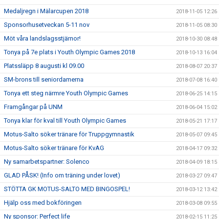
Medaljregn i Mälarcupen 2018
2018-11-05 12:26
Sponsorhusetveckan 5-11 nov
2018-11-05 08:30
Möt våra landslagsstjärnor!
2018-10-30 08:48
Tonya på 7e plats i Youth Olympic Games 2018
2018-10-13 16:04
Platssläpp 8 augusti kl 09.00
2018-08-07 20:37
SM-brons till seniordamerna
2018-07-08 16:40
Tonya ett steg närmre Youth Olympic Games
2018-06-25 14:15
Framgångar på UNM
2018-06-04 15:02
Tonya klar för kval till Youth Olympic Games
2018-05-21 17:17
Motus-Salto söker tränare för Truppgymnastik
2018-05-07 09:45
Motus-Salto söker tränare för KvAG
2018-04-17 09:32
Ny samarbetspartner: Solenco
2018-04-09 18:15
GLAD PÅSK! (Info om träning under lovet)
2018-03-27 09:47
STÖTTA GK MOTUS-SALTO MED BINGOSPEL!
2018-03-12 13:42
Hjälp oss med bokföringen
2018-03-08 09:55
Ny sponsor: Perfect life
2018-02-15 11:25