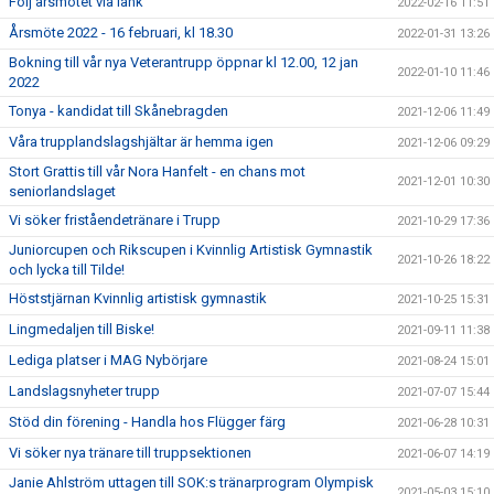
Följ årsmötet via länk
2022-02-16 11:51
Årsmöte 2022 - 16 februari, kl 18.30
2022-01-31 13:26
Bokning till vår nya Veterantrupp öppnar kl 12.00, 12 jan
2022-01-10 11:46
2022
Tonya - kandidat till Skånebragden
2021-12-06 11:49
Våra trupplandslagshjältar är hemma igen
2021-12-06 09:29
Stort Grattis till vår Nora Hanfelt - en chans mot
2021-12-01 10:30
seniorlandslaget
Vi söker friståendetränare i Trupp
2021-10-29 17:36
Juniorcupen och Rikscupen i Kvinnlig Artistisk Gymnastik
2021-10-26 18:22
och lycka till Tilde!
Höststjärnan Kvinnlig artistisk gymnastik
2021-10-25 15:31
Lingmedaljen till Biske!
2021-09-11 11:38
Lediga platser i MAG Nybörjare
2021-08-24 15:01
Landslagsnyheter trupp
2021-07-07 15:44
Stöd din förening - Handla hos Flügger färg
2021-06-28 10:31
Vi söker nya tränare till truppsektionen
2021-06-07 14:19
Janie Ahlström uttagen till SOK:s tränarprogram Olympisk
2021-05-03 15:10