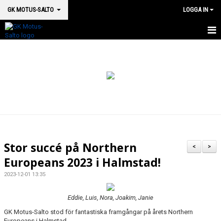
GK MOTUS-SALTO
LOGGA IN
HEM
BOKA PLATS HÄR
OM OSS
SM 2026
MEDICINSK SUPPORT
Stor succé på Northern
<
>
VÅRA HALLAR & LOKALER
Europeans 2023 i Halmstad!
2023-12-01 13:35
GRUPPSTRUKTUR
Eddie, Luis, Nora, Joakim, Janie
KALENDER
GK Motus-Salto stod för fantastiska framgångar på årets Northern
Europeans i Halmstad.