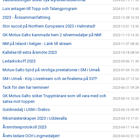
2024-02-19 11:30
Luis antagen till Topp och Talangprogram
2024-01-17 13:45
2023 - Årssammanfattning
2023-12-28 10:33
Stor succé på Northern Europeans 2023 i Halmstad!
2023-12-01 13:35
GK Motus-Salto kammade hem 2 silvermedaljer på NM!
2023-11-13 14:35
NM på Island i helgen - Länk till stream
2023-11-07 08:40
Kallelse till extra årsmöte 2023
2023-10-18 08:54
Ledarkickoff 2023
2023-09-06 11:39
Motus-Salto bjöd på otroliga prestationer i SM i Umeå
2023-07-04 10:29
SM i Umeå - Köp Livestream och se finalerna på SVT!
2023-06-27 12:54
Tack för den här terminen!
2023-06-21 09:28
GK Motus-Salto söker Trupptränare som vill vara med och
2023-06-16 10:20
satsa mot toppen
Guldmedalj i USM i Örebro
2023-06-16 09:49
Riksmästerskapen 2023 i Uddevalla
2023-04-19 17:01
Årsmötesprotokoll 2023
2023-04-17 14:46
Årets ledare OCH Lingmedaljen!
2023-04-02 21:12