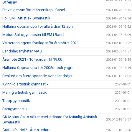
Offensiv
Ett väl genomfört mästerskap i Basel
2021-04-23 16:15
Följ EM i Artistisk Gymnastik
2021-04-20 19:14
Hallarna öppnar upp för alla åldrar 12 april
2021-04-09 13:52
Motus-Saltogymnaster till EM i Basel
2021-04-07 16:09
Valberedningens förslag inför årsmötet 2021
2021-02-10 13:22
Landslagsnyheter MAG
2021-02-05 14:57
Årsmöte 2021 - 16 februari, kl 19.00
2021-01-29 18:35
Hallarna öppnar upp för 2005or och yngre
2021-01-22 13:19
Besked om återöppnande av hallar dröjer
2021-01-15 12:05
Kvinnlig artistisk gymnastik
2021-01-01
Manlig artistisk gymnastik
2021-01-01
Truppgymnastik
2021-01-01
Barngymnastik
2021-01-01
GK Motus-Salto söker chefstränare för Kvinnlig Artistisk
2020-12-18 18:37
Gymnastik
Grattis Patrick! - Årets ledare
2020-11-10 13:36