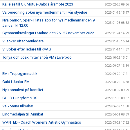
Kallelse till GK Motus-Saltos årsmöte 2023
2023-02-23 09:36
Valberedning söker nya medlemmar till vår styrelse
2023-01-12 15:47
Nya barngrupper - Platssläpp för nya medlemmar den 9
2023-01-03 08:52
Januari kl 12.00
Gymnastiktävlingar i Malmö den 26–27 november 2022
2022-11-24 14:29
Vi söker efter barnledare
2022-11-15 15:14
Vi Söker efter ledare till KvAG
2022-11-14 14:57
Tonya och Joakim tävlar på VM i Liverpool
2022-10-28 13:01
2022-09-27 13:59
EM i Truppgymnastik
2022-09-20 17:21
Guld i Junior-EM
2022-08-22 16:38
Ny konsulent på kansliet
2022-08-02 09:29
GULD i Ungdoms OS
2022-07-30 09:07
Välkomna tillbaka!
2022-06-09 11:58
Lingmedaljen till Annika!
2022-04-01 08:59
WANTED - Coach Women’s Artistic Gymnastics
2022-03-21 17:52