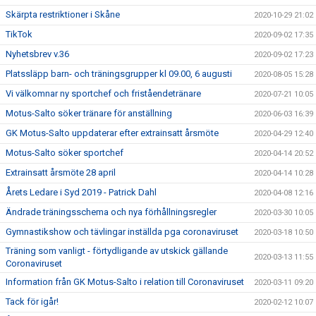
Skärpta restriktioner i Skåne
2020-10-29 21:02
TikTok
2020-09-02 17:35
Nyhetsbrev v.36
2020-09-02 17:23
Platssläpp barn- och träningsgrupper kl 09.00, 6 augusti
2020-08-05 15:28
Vi välkomnar ny sportchef och friståendetränare
2020-07-21 10:05
Motus-Salto söker tränare för anställning
2020-06-03 16:39
GK Motus-Salto uppdaterar efter extrainsatt årsmöte
2020-04-29 12:40
Motus-Salto söker sportchef
2020-04-14 20:52
Extrainsatt årsmöte 28 april
2020-04-14 10:28
Årets Ledare i Syd 2019 - Patrick Dahl
2020-04-08 12:16
Ändrade träningsschema och nya förhållningsregler
2020-03-30 10:05
Gymnastikshow och tävlingar inställda pga coronaviruset
2020-03-18 10:50
Träning som vanligt - förtydligande av utskick gällande
2020-03-13 11:55
Coronaviruset
Information från GK Motus-Salto i relation till Coronaviruset
2020-03-11 09:20
Tack för igår!
2020-02-12 10:07