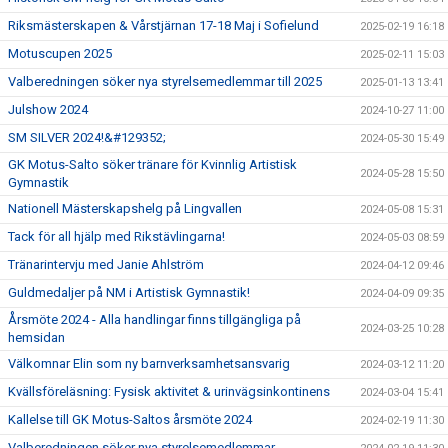
Riksmästerskapen & Vårstjärnan 17-18 Maj i Sofielund
2025-02-19 16:18
Motuscupen 2025
2025-02-11 15:03
Valberedningen söker nya styrelsemedlemmar till 2025
2025-01-13 13:41
Julshow 2024
2024-10-27 11:00
SM SILVER 2024!&#129352;
2024-05-30 15:49
GK Motus-Salto söker tränare för Kvinnlig Artistisk
2024-05-28 15:50
Gymnastik
Nationell Mästerskapshelg på Lingvallen
2024-05-08 15:31
Tack för all hjälp med Rikstävlingarna!
2024-05-03 08:59
Tränarintervju med Janie Ahlström
2024-04-12 09:46
Guldmedaljer på NM i Artistisk Gymnastik!
2024-04-09 09:35
Årsmöte 2024 - Alla handlingar finns tillgängliga på
2024-03-25 10:28
hemsidan
Välkomnar Elin som ny barnverksamhetsansvarig
2024-03-12 11:20
Kvällsföreläsning: Fysisk aktivitet & urinvägsinkontinens
2024-03-04 15:41
Kallelse till GK Motus-Saltos årsmöte 2024
2024-02-19 11:30
Valberedningen söker nya styrelsemedlemmar