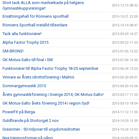
Stort tack ALLA som medverkade på helgens
2015-12-15 08:32
Gymnastikuppvisningar!
Ersättningshall för Rönnens sporthall
2015-10-21 22:00
Rönnens Sporthall inställd tillsvidare
2015-10-14 08:47
Tack alla funktionärer!
2015-09-29 14:27
Alpha Factor Trophy 2015
2015-09-22 11:53
SM-BRONS!
2015-07-05 13:22
GK Motus-Salto till final i SM
2015-07-04 14:30
Funktionärer till Alpha Factor Trophy 18-20 september
2015-06-24 13:53
Vinnare av Årets idrottsförening i Malmö
2015-05-20 09:01
Sommargymnastik 2015
2015-04-20 16:06
Årets gymnastikförening i Sverige 2014, GK Motus-Salto!
2015-03-17 11:55
GK Motus-Salto årets förening 2014 i region Syd!
2015-03-10 18:54
PowerFit på Berga
2014-11-12 11:50
Guldfirande på Stortorget 2 nov
2014-10-29 15:39
Gräsroten - 50 miljoner till ungdomsidrotten
2014-10-24 13:53
Nya träningsformer på gång....
2014-10-09 09:21