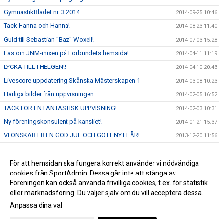
GymnastikBladet nr. 3 2014
2014-09-25 10:46
Tack Hanna och Hanna!
2014-08-23 11:40
Guld till Sebastian "Baz" Woxell!
2014-07-03 15:28
Läs om JNM-mixen på Förbundets hemsida!
2014-04-11 11:19
LYCKA TILL I HELGEN!!
2014-04-10 20:43
Livescore uppdatering Skånska Mästerskapen 1
2014-03-08 10:23
Härliga bilder från uppvisningen
2014-02-05 16:52
TACK FÖR EN FANTASTISK UPPVISNING!
2014-02-03 10:31
Ny föreningskonsulent på kansliet!
2014-01-21 15:37
VI ÖNSKAR ER EN GOD JUL OCH GOTT NYTT ÅR!
2013-12-20 11:56
Vi byter från kösystem till direktanmälan!
2013-11-29 09:52
Ny landslagstränare för mixed - vår Ola!
För att hemsidan ska fungera korrekt använder vi nödvändiga
2013-10-29 15:13
cookies från SportAdmin. Dessa går inte att stänga av.
Inspirationskväll för pojkar födda 2008-2005!
2013-09-19 09:56
Föreningen kan också använda frivilliga cookies, t.ex. för statistik
eller marknadsföring. Du väljer själv om du vill acceptera dessa.
Anpassa dina val
Cookie-inställningar
Gå till Webbversion