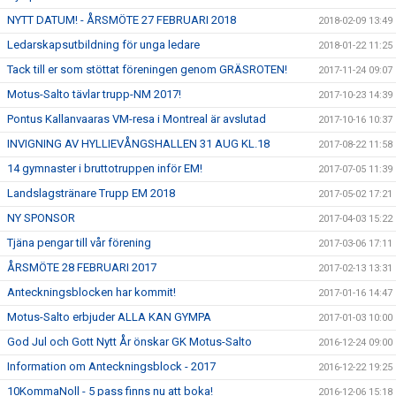
NYTT DATUM! - ÅRSMÖTE 27 FEBRUARI 2018
2018-02-09 13:49
Ledarskapsutbildning för unga ledare
2018-01-22 11:25
Tack till er som stöttat föreningen genom GRÄSROTEN!
2017-11-24 09:07
Motus-Salto tävlar trupp-NM 2017!
2017-10-23 14:39
Pontus Kallanvaaras VM-resa i Montreal är avslutad
2017-10-16 10:37
INVIGNING AV HYLLIEVÅNGSHALLEN 31 AUG KL.18
2017-08-22 11:58
14 gymnaster i bruttotruppen inför EM!
2017-07-05 11:39
Landslagstränare Trupp EM 2018
2017-05-02 17:21
NY SPONSOR
2017-04-03 15:22
Tjäna pengar till vår förening
2017-03-06 17:11
ÅRSMÖTE 28 FEBRUARI 2017
2017-02-13 13:31
Anteckningsblocken har kommit!
2017-01-16 14:47
Motus-Salto erbjuder ALLA KAN GYMPA
2017-01-03 10:00
God Jul och Gott Nytt År önskar GK Motus-Salto
2016-12-24 09:00
Information om Anteckningsblock - 2017
2016-12-22 19:25
10KommaNoll - 5 pass finns nu att boka!
2016-12-06 15:18