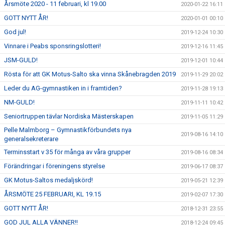
Årsmöte 2020 - 11 februari, kl 19.00
2020-01-22 16:11
GOTT NYTT ÅR!
2020-01-01 00:10
God jul!
2019-12-24 10:30
Vinnare i Peabs sponsringslotteri!
2019-12-16 11:45
JSM-GULD!
2019-12-01 10:44
Rösta för att GK Motus-Salto ska vinna Skånebragden 2019
2019-11-29 20:02
Leder du AG-gymnastiken in i framtiden?
2019-11-28 19:13
NM-GULD!
2019-11-11 10:42
Seniortruppen tävlar Nordiska Mästerskapen
2019-11-05 11:29
Pelle Malmborg – Gymnastikförbundets nya
2019-08-16 14:10
generalsekreterare
Terminsstart v 35 för många av våra grupper
2019-08-16 08:34
Förändringar i föreningens styrelse
2019-06-17 08:37
GK Motus-Saltos medaljskörd!
2019-05-21 12:39
ÅRSMÖTE 25 FEBRUARI, KL 19.15
2019-02-07 17:30
GOTT NYTT ÅR!
2018-12-31 23:55
GOD JUL ALLA VÄNNER!!
2018-12-24 09:45