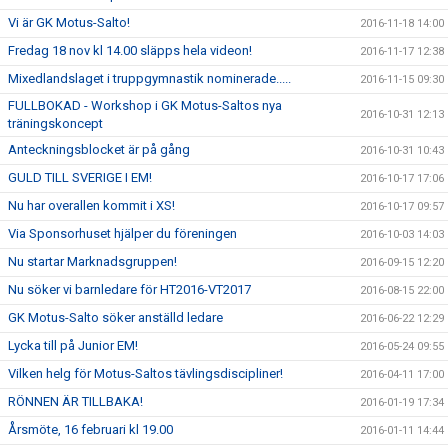
Vi är GK Motus-Salto!
2016-11-18 14:00
Fredag 18 nov kl 14.00 släpps hela videon!
2016-11-17 12:38
Mixedlandslaget i truppgymnastik nominerade.....
2016-11-15 09:30
FULLBOKAD - Workshop i GK Motus-Saltos nya
2016-10-31 12:13
träningskoncept
Anteckningsblocket är på gång
2016-10-31 10:43
GULD TILL SVERIGE I EM!
2016-10-17 17:06
Nu har overallen kommit i XS!
2016-10-17 09:57
Via Sponsorhuset hjälper du föreningen
2016-10-03 14:03
Nu startar Marknadsgruppen!
2016-09-15 12:20
Nu söker vi barnledare för HT2016-VT2017
2016-08-15 22:00
GK Motus-Salto söker anställd ledare
2016-06-22 12:29
Lycka till på Junior EM!
2016-05-24 09:55
Vilken helg för Motus-Saltos tävlingsdiscipliner!
2016-04-11 17:00
RÖNNEN ÄR TILLBAKA!
2016-01-19 17:34
Årsmöte, 16 februari kl 19.00
2016-01-11 14:44