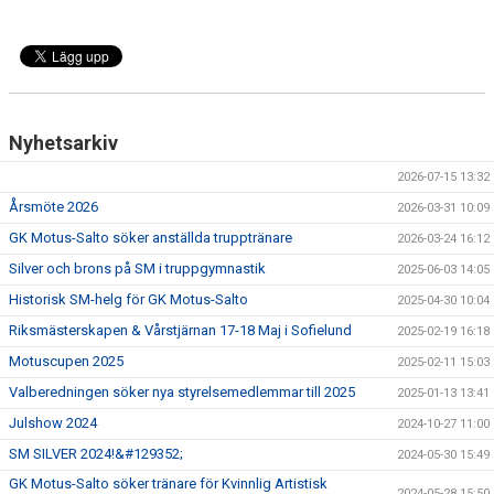
KLÄDER
ARKIV
SUPPORTERMEDLEM
Nyhetsarkiv
TÄVLINGAR
2026-07-15 13:32
Årsmöte 2026
2026-03-31 10:09
GK Motus-Salto söker anställda trupptränare
2026-03-24 16:12
Silver och brons på SM i truppgymnastik
2025-06-03 14:05
Historisk SM-helg för GK Motus-Salto
2025-04-30 10:04
Riksmästerskapen & Vårstjärnan 17-18 Maj i Sofielund
2025-02-19 16:18
Motuscupen 2025
2025-02-11 15:03
Valberedningen söker nya styrelsemedlemmar till 2025
2025-01-13 13:41
Julshow 2024
2024-10-27 11:00
SM SILVER 2024!&#129352;
2024-05-30 15:49
GK Motus-Salto söker tränare för Kvinnlig Artistisk
2024-05-28 15:50