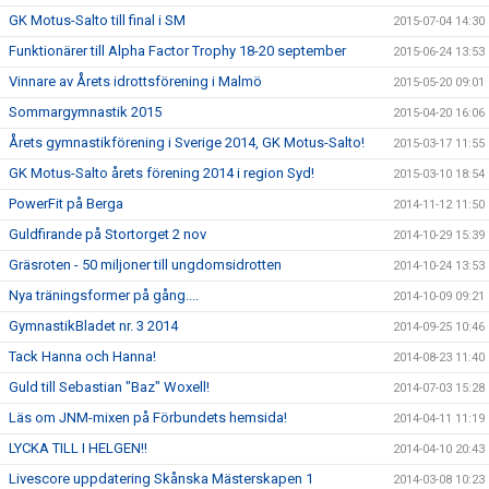
GK Motus-Salto till final i SM
2015-07-04 14:30
Funktionärer till Alpha Factor Trophy 18-20 september
2015-06-24 13:53
Vinnare av Årets idrottsförening i Malmö
2015-05-20 09:01
Sommargymnastik 2015
2015-04-20 16:06
Årets gymnastikförening i Sverige 2014, GK Motus-Salto!
2015-03-17 11:55
GK Motus-Salto årets förening 2014 i region Syd!
2015-03-10 18:54
PowerFit på Berga
2014-11-12 11:50
Guldfirande på Stortorget 2 nov
2014-10-29 15:39
Gräsroten - 50 miljoner till ungdomsidrotten
2014-10-24 13:53
Nya träningsformer på gång....
2014-10-09 09:21
GymnastikBladet nr. 3 2014
2014-09-25 10:46
Tack Hanna och Hanna!
2014-08-23 11:40
Guld till Sebastian "Baz" Woxell!
2014-07-03 15:28
Läs om JNM-mixen på Förbundets hemsida!
2014-04-11 11:19
LYCKA TILL I HELGEN!!
2014-04-10 20:43
Livescore uppdatering Skånska Mästerskapen 1
2014-03-08 10:23