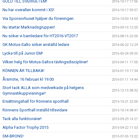
GULD TILL SVERIGE I EM!
2016-10-17 17:06
Nu har overallen kommit i XS!
2016-10-17 09:57
Via Sponsorhuset hjälper du föreningen
2016-10-03 14:03
Nu startar Marknadsgruppen!
2016-09-15 12:20
Nu söker vi barnledare för HT2016-VT2017
2016-08-15 22:00
GK Motus-Salto söker anställd ledare
2016-06-22 12:29
Lycka till på Junior EM!
2016-05-24 09:55
Vilken helg för Motus-Saltos tävlingsdiscipliner!
2016-04-11 17:00
RÖNNEN ÄR TILLBAKA!
2016-01-19 17:34
Årsmöte, 16 februari kl 19.00
2016-01-11 14:44
Stort tack ALLA som medverkade på helgens
2015-12-15 08:32
Gymnastikuppvisningar!
Ersättningshall för Rönnens sporthall
2015-10-21 22:00
Rönnens Sporthall inställd tillsvidare
2015-10-14 08:47
Tack alla funktionärer!
2015-09-29 14:27
Alpha Factor Trophy 2015
2015-09-22 11:53
SM-BRONS!
2015-07-05 13:22