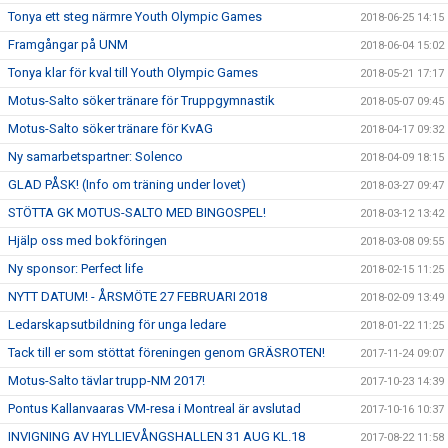
Tonya ett steg närmre Youth Olympic Games
2018-06-25 14:15
Framgångar på UNM
2018-06-04 15:02
Tonya klar för kval till Youth Olympic Games
2018-05-21 17:17
Motus-Salto söker tränare för Truppgymnastik
2018-05-07 09:45
Motus-Salto söker tränare för KvAG
2018-04-17 09:32
Ny samarbetspartner: Solenco
2018-04-09 18:15
GLAD PÅSK! (Info om träning under lovet)
2018-03-27 09:47
STÖTTA GK MOTUS-SALTO MED BINGOSPEL!
2018-03-12 13:42
Hjälp oss med bokföringen
2018-03-08 09:55
Ny sponsor: Perfect life
2018-02-15 11:25
NYTT DATUM! - ÅRSMÖTE 27 FEBRUARI 2018
2018-02-09 13:49
Ledarskapsutbildning för unga ledare
2018-01-22 11:25
Tack till er som stöttat föreningen genom GRÄSROTEN!
2017-11-24 09:07
Motus-Salto tävlar trupp-NM 2017!
2017-10-23 14:39
Pontus Kallanvaaras VM-resa i Montreal är avslutad
2017-10-16 10:37
INVIGNING AV HYLLIEVÅNGSHALLEN 31 AUG KL.18
2017-08-22 11:58