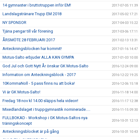
14 gymnaster i bruttotruppen inför EM!
2017-07-05 11:39
Landslagstränare Trupp EM 2018
2017-05-02 17:21
NY SPONSOR
2017-04-03 15:22
Tjäna pengar till vår förening
2017-03-06 17:11
ÅRSMÖTE 28 FEBRUARI 2017
2017-02-13 13:31
Anteckningsblocken har kommit!
2017-01-16 14:47
Motus-Salto erbjuder ALLA KAN GYMPA
2017-01-03 10:00
God Jul och Gott Nytt År önskar GK Motus-Salto
2016-12-24 09:00
Information om Anteckningsblock - 2017
2016-12-22 19:25
10KommaNoll - 5 pass finns nu att boka!
2016-12-06 15:18
Vi är GK Motus-Salto!
2016-11-18 14:00
Fredag 18 nov kl 14.00 släpps hela videon!
2016-11-17 12:38
Mixedlandslaget i truppgymnastik nominerade.....
2016-11-15 09:30
FULLBOKAD - Workshop i GK Motus-Saltos nya
2016-10-31 12:13
träningskoncept
Anteckningsblocket är på gång
2016-10-31 10:43