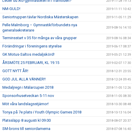
Leder du AG-gymnastiken in i framtiden?
2019-11-28 19:13
NM-GULD!
2019-11-11 10:42
Seniortruppen tävlar Nordiska Mästerskapen
2019-11-05 11:29
Pelle Malmborg – Gymnastikförbundets nya
2019-08-16 14:10
generalsekreterare
Terminsstart v 35 för många av våra grupper
2019-08-16 08:34
Förändringar i föreningens styrelse
2019-06-17 08:37
GK Motus-Saltos medaljskörd!
2019-05-21 12:39
ÅRSMÖTE 25 FEBRUARI, KL 19.15
2019-02-07 17:30
GOTT NYTT ÅR!
2018-12-31 23:55
GOD JUL ALLA VÄNNER!!
2018-12-24 09:45
Medaljregn i Mälarcupen 2018
2018-11-05 12:26
Sponsorhusetveckan 5-11 nov
2018-11-05 08:30
Möt våra landslagsstjärnor!
2018-10-30 08:48
Tonya på 7e plats i Youth Olympic Games 2018
2018-10-13 16:04
Platssläpp 8 augusti kl 09.00
2018-08-07 20:37
SM-brons till seniordamerna
2018-07-08 16:40