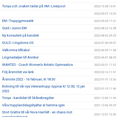
Tonya och Joakim tävlar på VM i Liverpool
2022-10-28 13:01
2022-09-27 13:59
EM i Truppgymnastik
2022-09-20 17:21
Guld i Junior-EM
2022-08-22 16:38
Ny konsulent på kansliet
2022-08-02 09:29
GULD i Ungdoms OS
2022-07-30 09:07
Välkomna tillbaka!
2022-06-09 11:58
Lingmedaljen till Annika!
2022-04-01 08:59
WANTED - Coach Women’s Artistic Gymnastics
2022-03-21 17:52
Följ årsmötet via länk
2022-02-16 11:51
Årsmöte 2022 - 16 februari, kl 18.30
2022-01-31 13:26
Bokning till vår nya Veterantrupp öppnar kl 12.00, 12 jan
2022-01-10 11:46
2022
Tonya - kandidat till Skånebragden
2021-12-06 11:49
Våra trupplandslagshjältar är hemma igen
2021-12-06 09:29
Stort Grattis till vår Nora Hanfelt - en chans mot
2021-12-01 10:30
seniorlandslaget