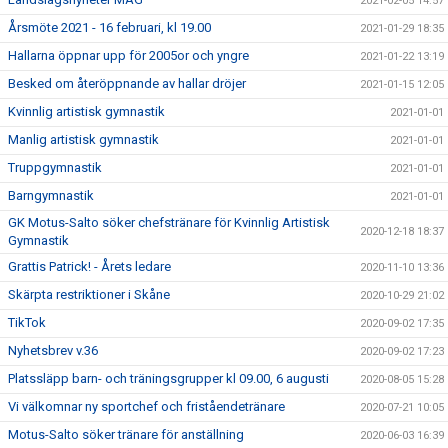
2021-02-05 14:57
Årsmöte 2021 - 16 februari, kl 19.00
2021-01-29 18:35
Hallarna öppnar upp för 2005or och yngre
2021-01-22 13:19
Besked om återöppnande av hallar dröjer
2021-01-15 12:05
Kvinnlig artistisk gymnastik
2021-01-01
Manlig artistisk gymnastik
2021-01-01
Truppgymnastik
2021-01-01
Barngymnastik
2021-01-01
GK Motus-Salto söker chefstränare för Kvinnlig Artistisk
2020-12-18 18:37
Gymnastik
Grattis Patrick! - Årets ledare
2020-11-10 13:36
Skärpta restriktioner i Skåne
2020-10-29 21:02
TikTok
2020-09-02 17:35
Nyhetsbrev v.36
2020-09-02 17:23
Platssläpp barn- och träningsgrupper kl 09.00, 6 augusti
2020-08-05 15:28
Vi välkomnar ny sportchef och friståendetränare
2020-07-21 10:05
Motus-Salto söker tränare för anställning
2020-06-03 16:39