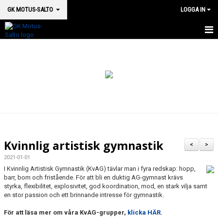
GK MOTUS-SALTO
LOGGA IN
HEM
BOKA PLATS HÄR
OM OSS
SM 2026
MEDICINSK SUPPORT
Kvinnlig artistisk gymnastik
<
>
VÅRA HALLAR & LOKALER
2021-01-01
I Kvinnlig Artistisk Gymnastik (KvAG) tävlar man i fyra redskap: hopp,
GRUPPSTRUKTUR
barr, bom och fristående. För att bli en duktig AG-gymnast krävs
styrka, flexibilitet, explosivitet, god koordination, mod, en stark vilja samt
en stor passion och ett brinnande intresse för gymnastik.
KALENDER
För att läsa mer om våra KvAG-grupper,
klicka HÄR.