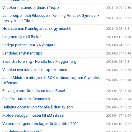
Vi söker friståendetränare i Trupp
2021-10-29 17:36
Juniorcupen och Rikscupen i Kvinnlig Artistisk Gymnastik
2021-10-26 18:22
och lycka till Tilde!
Höststjärnan Kvinnlig artistisk gymnastik
2021-10-25 15:31
Lingmedaljen till Biske!
2021-09-11 11:38
Lediga platser i MAG Nybörjare
2021-08-24 15:01
Landslagsnyheter trupp
2021-07-07 15:44
Stöd din förening - Handla hos Flügger färg
2021-06-28 10:31
Vi söker nya tränare till truppsektionen
2021-06-07 14:19
Janie Ahlström uttagen till SOK:s tränarprogram Olympisk
2021-05-03 15:10
Offensiv
Ett väl genomfört mästerskap i Basel
2021-04-23 16:15
Följ EM i Artistisk Gymnastik
2021-04-20 19:14
Hallarna öppnar upp för alla åldrar 12 april
2021-04-09 13:52
Motus-Saltogymnaster till EM i Basel
2021-04-07 16:09
Valberedningens förslag inför årsmötet 2021
2021-02-10 13:22
Landslagsnyheter MAG