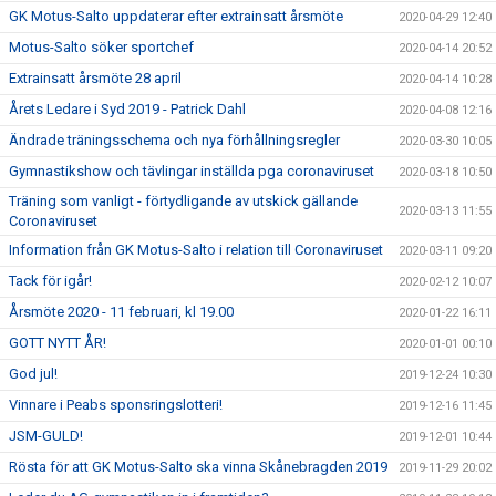
GK Motus-Salto uppdaterar efter extrainsatt årsmöte
2020-04-29 12:40
Motus-Salto söker sportchef
2020-04-14 20:52
Extrainsatt årsmöte 28 april
2020-04-14 10:28
Årets Ledare i Syd 2019 - Patrick Dahl
2020-04-08 12:16
Ändrade träningsschema och nya förhållningsregler
2020-03-30 10:05
Gymnastikshow och tävlingar inställda pga coronaviruset
2020-03-18 10:50
Träning som vanligt - förtydligande av utskick gällande
2020-03-13 11:55
Coronaviruset
Information från GK Motus-Salto i relation till Coronaviruset
2020-03-11 09:20
Tack för igår!
2020-02-12 10:07
Årsmöte 2020 - 11 februari, kl 19.00
2020-01-22 16:11
GOTT NYTT ÅR!
2020-01-01 00:10
God jul!
2019-12-24 10:30
Vinnare i Peabs sponsringslotteri!
2019-12-16 11:45
JSM-GULD!
2019-12-01 10:44
Rösta för att GK Motus-Salto ska vinna Skånebragden 2019
2019-11-29 20:02