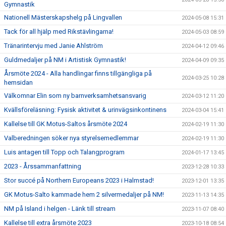
Gymnastik
Nationell Mästerskapshelg på Lingvallen
2024-05-08 15:31
Tack för all hjälp med Rikstävlingarna!
2024-05-03 08:59
Tränarintervju med Janie Ahlström
2024-04-12 09:46
Guldmedaljer på NM i Artistisk Gymnastik!
2024-04-09 09:35
Årsmöte 2024 - Alla handlingar finns tillgängliga på
2024-03-25 10:28
hemsidan
Välkomnar Elin som ny barnverksamhetsansvarig
2024-03-12 11:20
Kvällsföreläsning: Fysisk aktivitet & urinvägsinkontinens
2024-03-04 15:41
Kallelse till GK Motus-Saltos årsmöte 2024
2024-02-19 11:30
Valberedningen söker nya styrelsemedlemmar
2024-02-19 11:30
Luis antagen till Topp och Talangprogram
2024-01-17 13:45
2023 - Årssammanfattning
2023-12-28 10:33
Stor succé på Northern Europeans 2023 i Halmstad!
2023-12-01 13:35
GK Motus-Salto kammade hem 2 silvermedaljer på NM!
2023-11-13 14:35
NM på Island i helgen - Länk till stream
2023-11-07 08:40
Kallelse till extra årsmöte 2023
2023-10-18 08:54