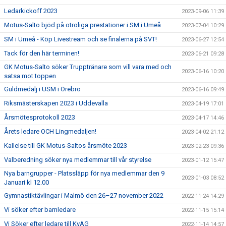
Ledarkickoff 2023
2023-09-06 11:39
Motus-Salto bjöd på otroliga prestationer i SM i Umeå
2023-07-04 10:29
SM i Umeå - Köp Livestream och se finalerna på SVT!
2023-06-27 12:54
Tack för den här terminen!
2023-06-21 09:28
GK Motus-Salto söker Trupptränare som vill vara med och
2023-06-16 10:20
satsa mot toppen
Guldmedalj i USM i Örebro
2023-06-16 09:49
Riksmästerskapen 2023 i Uddevalla
2023-04-19 17:01
Årsmötesprotokoll 2023
2023-04-17 14:46
Årets ledare OCH Lingmedaljen!
2023-04-02 21:12
Kallelse till GK Motus-Saltos årsmöte 2023
2023-02-23 09:36
Valberedning söker nya medlemmar till vår styrelse
2023-01-12 15:47
Nya barngrupper - Platssläpp för nya medlemmar den 9
2023-01-03 08:52
Januari kl 12.00
Gymnastiktävlingar i Malmö den 26–27 november 2022
2022-11-24 14:29
Vi söker efter barnledare
2022-11-15 15:14
Vi Söker efter ledare till KvAG
2022-11-14 14:57