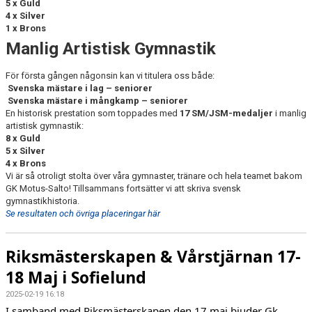
5 x Guld
4 x Silver
1 x Brons
Manlig Artistisk Gymnastik
För första gången någonsin kan vi titulera oss både:
Svenska mästare i lag – seniorer
Svenska mästare
i mångkamp – seniorer
En historisk prestation som toppades med
17 SM/JSM-medaljer
i manlig
artistisk gymnastik:
8 x Guld
5 x Silver
4 x Brons
Vi är så otroligt stolta över våra gymnaster, tränare och hela teamet bakom
GK Motus-Salto! Tillsammans fortsätter vi att skriva svensk
gymnastikhistoria.
Se resultaten och övriga placeringar här
Riksmästerskapen & Vårstjärnan 17-
18 Maj i Sofielund
2025-02-19 16:18
I samband med Riksmästerskapen den 17 maj bjuder Gk