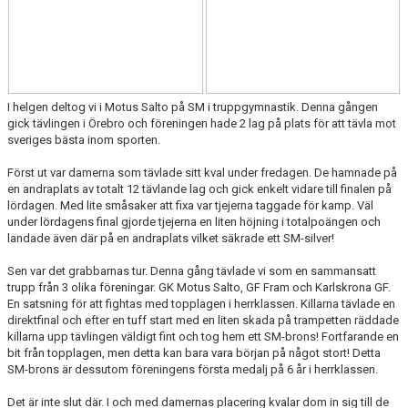
I helgen deltog vi i Motus Salto på SM i truppgymnastik. Denna gången
gick tävlingen i Örebro och föreningen hade 2 lag på plats för att tävla mot
sveriges bästa inom sporten.
Först ut var damerna som tävlade sitt kval under fredagen. De hamnade på
en andraplats av totalt 12 tävlande lag och gick enkelt vidare till finalen på
lördagen. Med lite småsaker att fixa var tjejerna taggade för kamp. Väl
under lördagens final gjorde tjejerna en liten höjning i totalpoängen och
landade även där på en andraplats vilket säkrade ett SM-silver!
Sen var det grabbarnas tur. Denna gång tävlade vi som en sammansatt
trupp från 3 olika föreningar. GK Motus Salto, GF Fram och Karlskrona GF.
En satsning för att fightas med topplagen i herrklassen. Killarna tävlade en
direktfinal och efter en tuff start med en liten skada på trampetten räddade
killarna upp tävlingen väldigt fint och tog hem ett SM-brons! Fortfarande en
bit från topplagen, men detta kan bara vara början på något stort! Detta
SM-brons är dessutom föreningens första medalj på 6 år i herrklassen.
Det är inte slut där. I och med damernas placering kvalar dom in sig till de