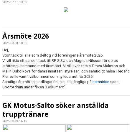
2026-07-15 13:32
Årsmöte 2026
2026-03-31 10:09
Hej,
Stort tack till alla som deltog vid föreningens årsmöte 2026.
Vi vill rikta ett särskilt tack till RF-SISU och Magnus Nilsson för deras
stöttning i samband med årsmötet. Vi vill även tacka Timea Malmros och
Malin Oskolkova för deras insatser i styrelsen, och samtidigt hälsa Frederic
Pierreville varmt välkommen som ny ledamot för 2026.
Samtliga årsmöteshandlingar finns nu tillgängliga på
hemsidan
samt i
SportAdmin under fliken ”Dokument”.
GK Motus-Salto söker anställda
trupptränare
2026-03-24 16:12