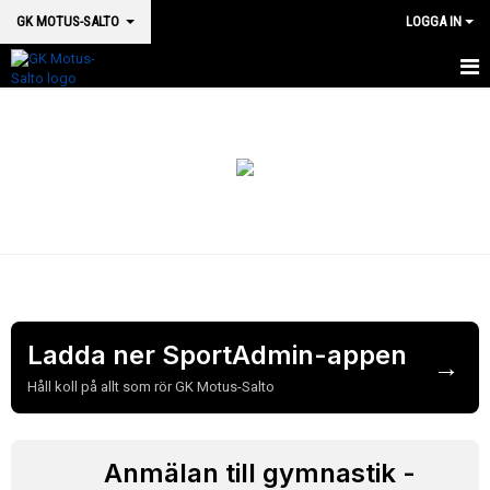
GK MOTUS-SALTO
LOGGA IN
HEM
BOKA PLATS HÄR
OM OSS
SM 2026
MEDICINSK SUPPORT
VÅRA HALLAR & LOKALER
Ladda ner SportAdmin-appen
→
Håll koll på allt som rör GK Motus-Salto
GRUPPSTRUKTUR
KALENDER
Anmälan till gymnastik -