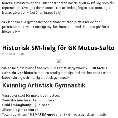
nordiska mästerskapen i Finland till hösten där de är ett av två lag som får
representera Sverige i damklassen. Det är tredje gången i rad som laget
lyckas göra det, vilket är en bragd i sig!
Vi vill önska alla gymnaster och tränare ett stort grattis för de fina
prestationerna. Vi ser otroligt mycket fram emot vad damerna går för till
höstens NM.
Historisk SM-helg för GK Motus-Salto
2025-04-30 10:04
Vilken helg det blev på SM och JSM i artistisk gymnastik –
GK Motus-
Salto skriver historia
med en otrolig medaljskörd och historiska titlar i
både kvinnlig och manlig artistisk gymnastik!
Kvinnlig Artistisk Gymnastik
Våra tjejer stod för makalösa insatser:
Svenska mästare i lag – juniorer
Guld i mångkamp – juniorer
Silver i lag – seniorer
Totalt tog vi hem
10 SM/JSM-medaljer
i kvinnlig artistisk gymnastik: