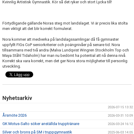
KLÄDER
Kvinnlig Artistisk Gymnastik. Kör så det ryker och stort Lycka till!
ARKIV
Förtydligande gällande Noras steg mot landslaget. Vi är precis lika stolta
SUPPORTERMEDLEM
men viktigt att det blir korrekt formulerat.
Nora kommer att medverka på landslagssamlingar då få gymnaster
TÄVLINGAR
uppfyllt FIGs CoP seniorkriterier och poängnivåer på senare tid. Nora
tillsammans med två andra (Malva Lundqvist Wingren Stockholm Top och
Maya Ståhl Tidaholm) har man nu bedömt ha potential att nå denna nivå.
Korrekt ska vara korrekt, men det ger Nora stora möjligheter till personlig
utveckling.
Nyhetsarkiv
2026-07-15 13:32
Årsmöte 2026
2026-03-31 10:09
GK Motus-Salto söker anställda trupptränare
2026-03-24 16:12
Silver och brons på SM i truppgymnastik
2025-06-03 14:05