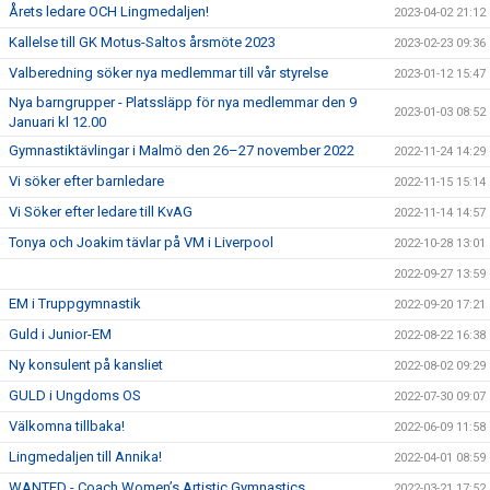
Årets ledare OCH Lingmedaljen!
2023-04-02 21:12
Kallelse till GK Motus-Saltos årsmöte 2023
2023-02-23 09:36
Valberedning söker nya medlemmar till vår styrelse
2023-01-12 15:47
Nya barngrupper - Platssläpp för nya medlemmar den 9
2023-01-03 08:52
Januari kl 12.00
Gymnastiktävlingar i Malmö den 26–27 november 2022
2022-11-24 14:29
Vi söker efter barnledare
2022-11-15 15:14
Vi Söker efter ledare till KvAG
2022-11-14 14:57
Tonya och Joakim tävlar på VM i Liverpool
2022-10-28 13:01
2022-09-27 13:59
EM i Truppgymnastik
2022-09-20 17:21
Guld i Junior-EM
2022-08-22 16:38
Ny konsulent på kansliet
2022-08-02 09:29
GULD i Ungdoms OS
2022-07-30 09:07
Välkomna tillbaka!
2022-06-09 11:58
Lingmedaljen till Annika!
2022-04-01 08:59
WANTED - Coach Women’s Artistic Gymnastics
2022-03-21 17:52