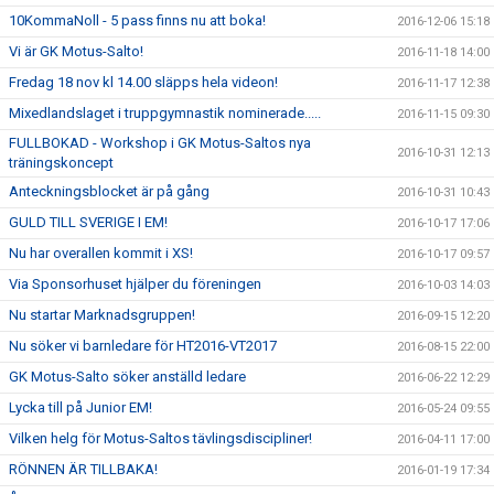
10KommaNoll - 5 pass finns nu att boka!
2016-12-06 15:18
Vi är GK Motus-Salto!
2016-11-18 14:00
Fredag 18 nov kl 14.00 släpps hela videon!
2016-11-17 12:38
Mixedlandslaget i truppgymnastik nominerade.....
2016-11-15 09:30
FULLBOKAD - Workshop i GK Motus-Saltos nya
2016-10-31 12:13
träningskoncept
Anteckningsblocket är på gång
2016-10-31 10:43
GULD TILL SVERIGE I EM!
2016-10-17 17:06
Nu har overallen kommit i XS!
2016-10-17 09:57
Via Sponsorhuset hjälper du föreningen
2016-10-03 14:03
Nu startar Marknadsgruppen!
2016-09-15 12:20
Nu söker vi barnledare för HT2016-VT2017
2016-08-15 22:00
GK Motus-Salto söker anställd ledare
2016-06-22 12:29
Lycka till på Junior EM!
2016-05-24 09:55
Vilken helg för Motus-Saltos tävlingsdiscipliner!
2016-04-11 17:00
RÖNNEN ÄR TILLBAKA!
2016-01-19 17:34