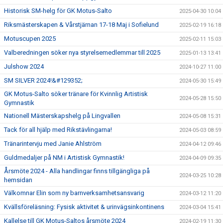
Historisk SM-helg för GK Motus-Salto
2025-04-30 10:04
Riksmästerskapen & Vårstjärnan 17-18 Maj i Sofielund
2025-02-19 16:18
Motuscupen 2025
2025-02-11 15:03
Valberedningen söker nya styrelsemedlemmar till 2025
2025-01-13 13:41
Julshow 2024
2024-10-27 11:00
SM SILVER 2024!&#129352;
2024-05-30 15:49
GK Motus-Salto söker tränare för Kvinnlig Artistisk
2024-05-28 15:50
Gymnastik
Nationell Mästerskapshelg på Lingvallen
2024-05-08 15:31
Tack för all hjälp med Rikstävlingarna!
2024-05-03 08:59
Tränarintervju med Janie Ahlström
2024-04-12 09:46
Guldmedaljer på NM i Artistisk Gymnastik!
2024-04-09 09:35
Årsmöte 2024 - Alla handlingar finns tillgängliga på
2024-03-25 10:28
hemsidan
Välkomnar Elin som ny barnverksamhetsansvarig
2024-03-12 11:20
Kvällsföreläsning: Fysisk aktivitet & urinvägsinkontinens
2024-03-04 15:41
Kallelse till GK Motus-Saltos årsmöte 2024
2024-02-19 11:30