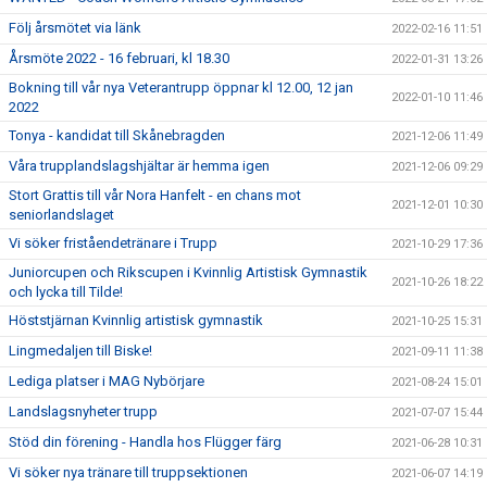
Följ årsmötet via länk
2022-02-16 11:51
Årsmöte 2022 - 16 februari, kl 18.30
2022-01-31 13:26
Bokning till vår nya Veterantrupp öppnar kl 12.00, 12 jan
2022-01-10 11:46
2022
Tonya - kandidat till Skånebragden
2021-12-06 11:49
Våra trupplandslagshjältar är hemma igen
2021-12-06 09:29
Stort Grattis till vår Nora Hanfelt - en chans mot
2021-12-01 10:30
seniorlandslaget
Vi söker friståendetränare i Trupp
2021-10-29 17:36
Juniorcupen och Rikscupen i Kvinnlig Artistisk Gymnastik
2021-10-26 18:22
och lycka till Tilde!
Höststjärnan Kvinnlig artistisk gymnastik
2021-10-25 15:31
Lingmedaljen till Biske!
2021-09-11 11:38
Lediga platser i MAG Nybörjare
2021-08-24 15:01
Landslagsnyheter trupp
2021-07-07 15:44
Stöd din förening - Handla hos Flügger färg
2021-06-28 10:31
Vi söker nya tränare till truppsektionen
2021-06-07 14:19