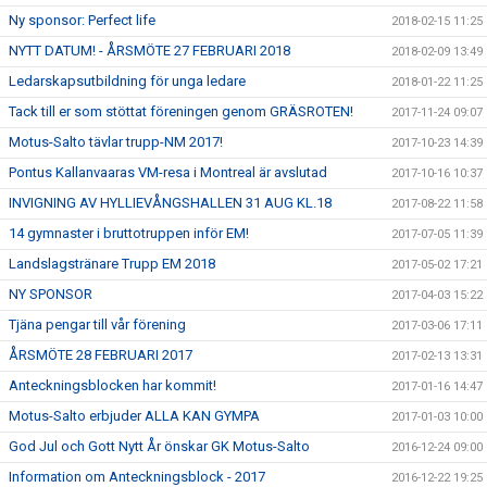
Ny sponsor: Perfect life
2018-02-15 11:25
NYTT DATUM! - ÅRSMÖTE 27 FEBRUARI 2018
2018-02-09 13:49
Ledarskapsutbildning för unga ledare
2018-01-22 11:25
Tack till er som stöttat föreningen genom GRÄSROTEN!
2017-11-24 09:07
Motus-Salto tävlar trupp-NM 2017!
2017-10-23 14:39
Pontus Kallanvaaras VM-resa i Montreal är avslutad
2017-10-16 10:37
INVIGNING AV HYLLIEVÅNGSHALLEN 31 AUG KL.18
2017-08-22 11:58
14 gymnaster i bruttotruppen inför EM!
2017-07-05 11:39
Landslagstränare Trupp EM 2018
2017-05-02 17:21
NY SPONSOR
2017-04-03 15:22
Tjäna pengar till vår förening
2017-03-06 17:11
ÅRSMÖTE 28 FEBRUARI 2017
2017-02-13 13:31
Anteckningsblocken har kommit!
2017-01-16 14:47
Motus-Salto erbjuder ALLA KAN GYMPA
2017-01-03 10:00
God Jul och Gott Nytt År önskar GK Motus-Salto
2016-12-24 09:00
Information om Anteckningsblock - 2017
2016-12-22 19:25