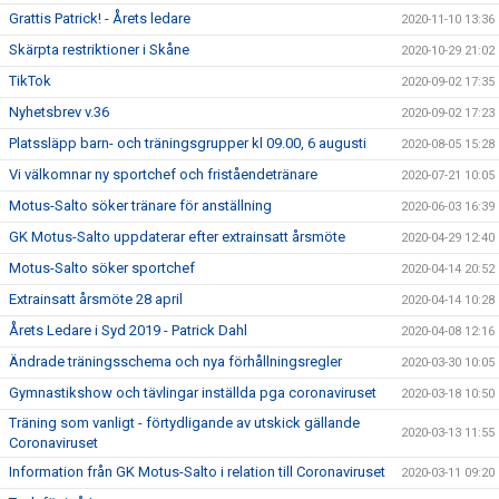
Grattis Patrick! - Årets ledare
2020-11-10 13:36
Skärpta restriktioner i Skåne
2020-10-29 21:02
TikTok
2020-09-02 17:35
Nyhetsbrev v.36
2020-09-02 17:23
Platssläpp barn- och träningsgrupper kl 09.00, 6 augusti
2020-08-05 15:28
Vi välkomnar ny sportchef och friståendetränare
2020-07-21 10:05
Motus-Salto söker tränare för anställning
2020-06-03 16:39
GK Motus-Salto uppdaterar efter extrainsatt årsmöte
2020-04-29 12:40
Motus-Salto söker sportchef
2020-04-14 20:52
Extrainsatt årsmöte 28 april
2020-04-14 10:28
Årets Ledare i Syd 2019 - Patrick Dahl
2020-04-08 12:16
Ändrade träningsschema och nya förhållningsregler
2020-03-30 10:05
Gymnastikshow och tävlingar inställda pga coronaviruset
2020-03-18 10:50
Träning som vanligt - förtydligande av utskick gällande
2020-03-13 11:55
Coronaviruset
Information från GK Motus-Salto i relation till Coronaviruset
2020-03-11 09:20