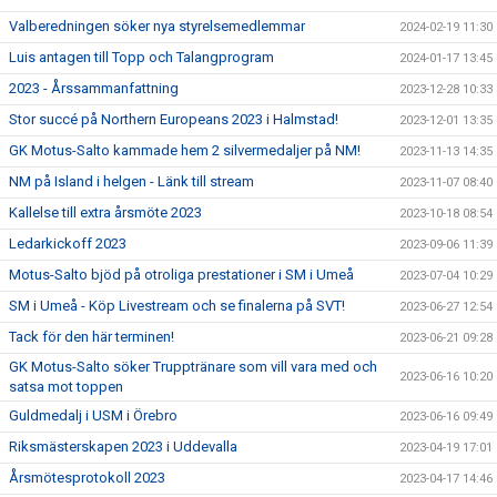
Valberedningen söker nya styrelsemedlemmar
2024-02-19 11:30
Luis antagen till Topp och Talangprogram
2024-01-17 13:45
2023 - Årssammanfattning
2023-12-28 10:33
Stor succé på Northern Europeans 2023 i Halmstad!
2023-12-01 13:35
GK Motus-Salto kammade hem 2 silvermedaljer på NM!
2023-11-13 14:35
NM på Island i helgen - Länk till stream
2023-11-07 08:40
Kallelse till extra årsmöte 2023
2023-10-18 08:54
Ledarkickoff 2023
2023-09-06 11:39
Motus-Salto bjöd på otroliga prestationer i SM i Umeå
2023-07-04 10:29
SM i Umeå - Köp Livestream och se finalerna på SVT!
2023-06-27 12:54
Tack för den här terminen!
2023-06-21 09:28
GK Motus-Salto söker Trupptränare som vill vara med och
2023-06-16 10:20
satsa mot toppen
Guldmedalj i USM i Örebro
2023-06-16 09:49
Riksmästerskapen 2023 i Uddevalla
2023-04-19 17:01
Årsmötesprotokoll 2023
2023-04-17 14:46