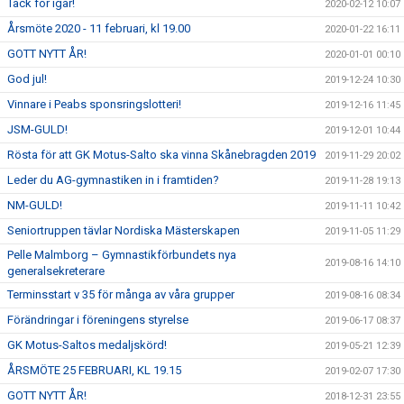
Tack för igår!
2020-02-12 10:07
Årsmöte 2020 - 11 februari, kl 19.00
2020-01-22 16:11
GOTT NYTT ÅR!
2020-01-01 00:10
God jul!
2019-12-24 10:30
Vinnare i Peabs sponsringslotteri!
2019-12-16 11:45
JSM-GULD!
2019-12-01 10:44
Rösta för att GK Motus-Salto ska vinna Skånebragden 2019
2019-11-29 20:02
Leder du AG-gymnastiken in i framtiden?
2019-11-28 19:13
NM-GULD!
2019-11-11 10:42
Seniortruppen tävlar Nordiska Mästerskapen
2019-11-05 11:29
Pelle Malmborg – Gymnastikförbundets nya
2019-08-16 14:10
generalsekreterare
Terminsstart v 35 för många av våra grupper
2019-08-16 08:34
Förändringar i föreningens styrelse
2019-06-17 08:37
GK Motus-Saltos medaljskörd!
2019-05-21 12:39
ÅRSMÖTE 25 FEBRUARI, KL 19.15
2019-02-07 17:30
GOTT NYTT ÅR!
2018-12-31 23:55