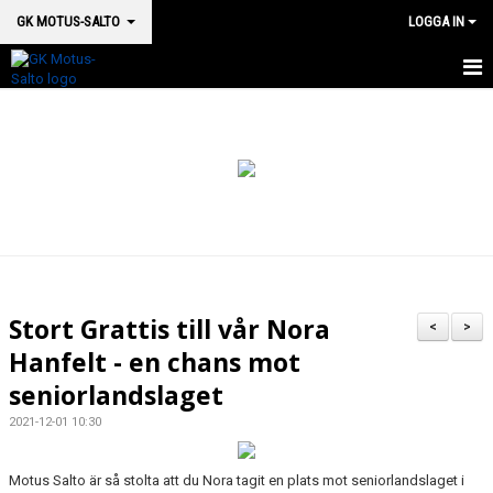
GK MOTUS-SALTO
LOGGA IN
HEM
BOKA PLATS HÄR
OM OSS
SM 2026
MEDICINSK SUPPORT
Stort Grattis till vår Nora
<
>
VÅRA HALLAR & LOKALER
Hanfelt - en chans mot
seniorlandslaget
GRUPPSTRUKTUR
2021-12-01 10:30
KALENDER
Motus Salto är så stolta att du Nora tagit en plats mot seniorlandslaget i