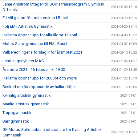
Janie Ahlström uttagen till SOK:s tränarprogram Olympisk
2021-05-03 15:10
Offensiv
Ett väl genomfört mästerskap i Basel
2021-04-23 16:15
Följ EM i Artistisk Gymnastik
2021-04-20 19:14
Hallarna öppnar upp för alla åldrar 12 april
2021-04-09 13:52
Motus-Saltogymnaster till EM i Basel
2021-04-07 16:09
Valberedningens förslag inför årsmötet 2021
2021-02-10 13:22
Landslagsnyheter MAG
2021-02-05 14:57
Årsmöte 2021 - 16 februari, kl 19.00
2021-01-29 18:35
Hallarna öppnar upp för 2005or och yngre
2021-01-22 13:19
Besked om återöppnande av hallar dröjer
2021-01-15 12:05
Kvinnlig artistisk gymnastik
2021-01-01
Manlig artistisk gymnastik
2021-01-01
Truppgymnastik
2021-01-01
Barngymnastik
2021-01-01
GK Motus-Salto söker chefstränare för Kvinnlig Artistisk
2020-12-18 18:37
Gymnastik