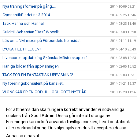
Nya träningsformer på gång....
2014-10-09 09:21
GymnastikBladet nr. 3 2014
2014-09-25 10:46
Tack Hanna och Hanna!
2014-08-23 11:40
Guld till Sebastian "Baz" Woxell!
2014-07-03 15:28
Läs om JNM-mixen på Förbundets hemsida!
2014-04-11 11:19
LYCKA TILL I HELGEN!!
2014-04-10 20:43
Livescore uppdatering Skånska Mästerskapen 1
2014-03-08 10:23
Härliga bilder från uppvisningen
2014-02-05 16:52
TACK FÖR EN FANTASTISK UPPVISNING!
2014-02-03 10:31
Ny föreningskonsulent på kansliet!
2014-01-21 15:37
VI ÖNSKAR ER EN GOD JUL OCH GOTT NYTT ÅR!
2013-12-20 11:56
Vi byter från kösystem till direktanmälan!
2013-11-29 09:52
Ny landslagstränare för mixed - vår Ola!
För att hemsidan ska fungera korrekt använder vi nödvändiga
2013-10-29 15:13
cookies från SportAdmin. Dessa går inte att stänga av.
Inspirationskväll för pojkar födda 2008-2005!
2013-09-19 09:56
Föreningen kan också använda frivilliga cookies, t.ex. för statistik
eller marknadsföring. Du väljer själv om du vill acceptera dessa.
Anpassa dina val