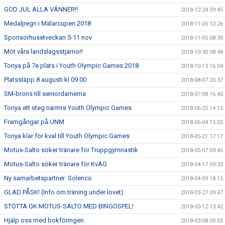
GOD JUL ALLA VÄNNER!!
2018-12-24 09:45
Medaljregn i Mälarcupen 2018
2018-11-05 12:26
Sponsorhusetveckan 5-11 nov
2018-11-05 08:30
Möt våra landslagsstjärnor!
2018-10-30 08:48
Tonya på 7e plats i Youth Olympic Games 2018
2018-10-13 16:04
Platssläpp 8 augusti kl 09.00
2018-08-07 20:37
SM-brons till seniordamerna
2018-07-08 16:40
Tonya ett steg närmre Youth Olympic Games
2018-06-25 14:15
Framgångar på UNM
2018-06-04 15:02
Tonya klar för kval till Youth Olympic Games
2018-05-21 17:17
Motus-Salto söker tränare för Truppgymnastik
2018-05-07 09:45
Motus-Salto söker tränare för KvAG
2018-04-17 09:32
Ny samarbetspartner: Solenco
2018-04-09 18:15
GLAD PÅSK! (Info om träning under lovet)
2018-03-27 09:47
STÖTTA GK MOTUS-SALTO MED BINGOSPEL!
2018-03-12 13:42
Hjälp oss med bokföringen
2018-03-08 09:55