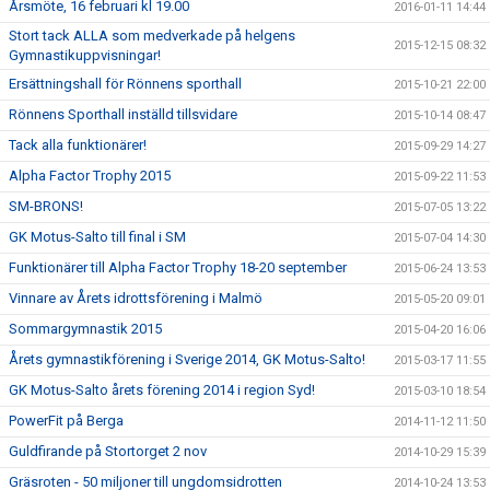
Årsmöte, 16 februari kl 19.00
2016-01-11 14:44
Stort tack ALLA som medverkade på helgens
2015-12-15 08:32
Gymnastikuppvisningar!
Ersättningshall för Rönnens sporthall
2015-10-21 22:00
Rönnens Sporthall inställd tillsvidare
2015-10-14 08:47
Tack alla funktionärer!
2015-09-29 14:27
Alpha Factor Trophy 2015
2015-09-22 11:53
SM-BRONS!
2015-07-05 13:22
GK Motus-Salto till final i SM
2015-07-04 14:30
Funktionärer till Alpha Factor Trophy 18-20 september
2015-06-24 13:53
Vinnare av Årets idrottsförening i Malmö
2015-05-20 09:01
Sommargymnastik 2015
2015-04-20 16:06
Årets gymnastikförening i Sverige 2014, GK Motus-Salto!
2015-03-17 11:55
GK Motus-Salto årets förening 2014 i region Syd!
2015-03-10 18:54
PowerFit på Berga
2014-11-12 11:50
Guldfirande på Stortorget 2 nov
2014-10-29 15:39
Gräsroten - 50 miljoner till ungdomsidrotten
2014-10-24 13:53