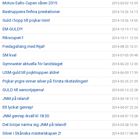
Motus-Salto Cupen våren 2015
2015-03-02 15:59
Bastruppens finfina prestationer
2014-10-26 14:13
Guld i hopp till pojkar mini!
2014-10-26 14:05
EM-GULD!!!
2014-10-19 17:52
Rikscupen1
2014-10-11 12:54
Fredagshäng med Rijal!
2014-08-25 10:21
SM kval
2014-07-05 09:48
Gymnaster aktuella för landslaget
2014-06-23 12:35
USM-guld till pojktruppen äldre!
2014-06-09 17:39
Pojkar yngre vinner silver på första rikstävlingen!
2014-05-25 21:09
GULD till seniortjejerna!
2014-05-10 22:28
JNM på Island!
2014-04-18 12:13
Ett lyckat genrep!
2014-04-07 22:24
JNM genrep ikväll kl 18.30
2014-04-07 13:28
Det börjar närma sig JNM på Island!
2014-03-28 10:36
Silver i Skånska mästerskapen 2!
2014-03-17 08:48