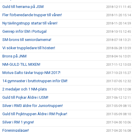
Guld till herrarna på JSM
2018-12-11 11:45
Fler förberedande trupper till våren!
2018-11-20 15:14
Ny tävlingstrupp startar till våren!
2018-11-20 14:59
Genrep inför EM i Portugal
2018-10-15 12:45
SM-brons till seniordamerna!
2018-07-18 13:21
Vi söker truppledare till hösten!
2018-06-28 13:59
Brons på JNM
2018-04-16 13:01
NM-GULD TILL MIXEN!
2017-11-12 13:03
Motus-Salto tävlar trupp-NM 2017!
2017-10-23 15:27
14 gymnaster i bruttotruppen inför EM!
2017-07-05 12:32
2 medaljer och 1 NM-plats
2017-07-03 12:08
Guld till Pojkar Äldre i USM!
2017-06-12 12:11
Silver i RM3 äldre för Juniortruppen!
2017-05-09 08:15
Guld till Pojktruppen Äldre i RM Pojkar!
2017-05-09 08:10
Silver i RM 1 yngre!
2017-04-30 10:06
Föreningsläger!
2017-04-20 16:08