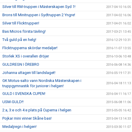
Silver till RM-truppen i Mästerskapen Syd 1!
2017-04-10 16:05
Brons till Minitruppen i Sydtruppen 2 Yngre!
2017-04-02 16:06
Silver till Flicktruppen!
2017-04-01 16:02
Bas Micros första tävling!
2017-03-21 13:45
Två guld på en helg!
2016-12-29 10:31
Flicktrupperna skördar medaljer!
2016-11-07 13:55
Storlek XS i overallen dröjer
2016-10-06 10:48
GULDREGN I ÖREBRO
2016-06-08 14:36
Johanna uttagen till landslaget!
2016-05-19 17:31
GK Motus-salto vann Nordiska Mästerskapen i
2016-04-18 11:13
truppgymnastik för juniorer i helgen!
GULD I SVENSKA CUPEN!
2016-04-11 16:17
USM-GULD!!
2015-06-08 11:06
2:a, 3:e och 4:e plats på Cuperna i helgen
2015-05-05 16:42
Pojkar mini vinner Skåne bas!
2015-04-13 14:33
Medaljregn i helgen!
2015-03-30 11:07