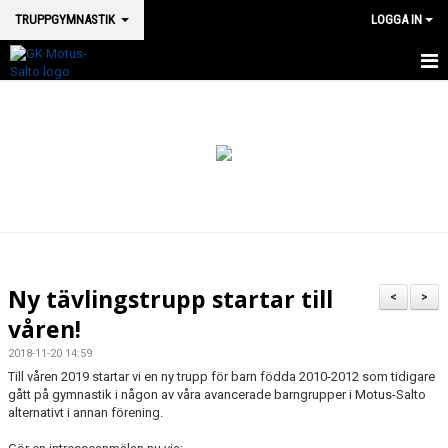
TRUPPGYMNASTIK
LOGGA IN
HEM TRUPP
NYHETER
KONTAKT
VÅRA TRUPPGRUPPER
Ny tävlingstrupp startar till
<
>
våren!
2018-11-20 14:59
Till våren 2019 startar vi en ny trupp för barn födda 2010-2012 som tidigare
gått på gymnastik i någon av våra avancerade barngrupper i Motus-Salto
alternativt i annan förening.