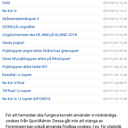
Guld
2014-03-16 16:35
Nu kör vi
2014-03-16 14:27
Skånemästerskapen 3
2014-03-16 13:30
X2000 på Lingvallen
2014-01-11 09:50
Ungdomsmixen ska till JNM på ISLAND 2014!
2013-12-19 16:39
Glada pojkar!
2013-12-07 19:35
Pojktruppen yngre tävlar Skåne bas grencuper!
2013-12-07 09:50
Silver till pojktruppen äldre på RiksCupen!
2013-12-01 20:20
Pojktruppen äldre tävlar RC!
2013-11-30 22:56
Resultat i u-cupen
2013-11-24 14:44
Nu kör vi final
2013-11-24 08:37
Till final i U-cupen
2013-11-23 19:57
Nu kör vi, U-cupen &#128515;
2013-11-23 15:08
Pojktruppen yngre vinner guld!
2013-11-15 16:19
Lördagens tävlande
För att hemsidan ska fungera korrekt använder vi nödvändiga
2013-11-12 20:03
cookies från SportAdmin. Dessa går inte att stänga av.
Skåne grencuper 3
2013-10-26 19:59
Föreningen kan också använda frivilliga cookies, t.ex. för statistik