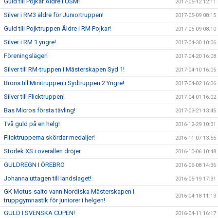
Guld till Pojkar Äldre i USM!
2017-06-12 12:11
Silver i RM3 äldre för Juniortruppen!
2017-05-09 08:15
Guld till Pojktruppen Äldre i RM Pojkar!
2017-05-09 08:10
Silver i RM 1 yngre!
2017-04-30 10:06
Föreningsläger!
2017-04-20 16:08
Silver till RM-truppen i Mästerskapen Syd 1!
2017-04-10 16:05
Brons till Minitruppen i Sydtruppen 2 Yngre!
2017-04-02 16:06
Silver till Flicktruppen!
2017-04-01 16:02
Bas Micros första tävling!
2017-03-21 13:45
Två guld på en helg!
2016-12-29 10:31
Flicktrupperna skördar medaljer!
2016-11-07 13:55
Storlek XS i overallen dröjer
2016-10-06 10:48
GULDREGN I ÖREBRO
2016-06-08 14:36
Johanna uttagen till landslaget!
2016-05-19 17:31
GK Motus-salto vann Nordiska Mästerskapen i
2016-04-18 11:13
truppgymnastik för juniorer i helgen!
GULD I SVENSKA CUPEN!
2016-04-11 16:17