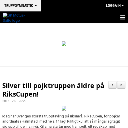
TRUPPGYMNASTIK
LOGGA IN
HEM TRUPP
NYHETER
KONTAKT
VÅRA TRUPPGRUPPER
Silver till pojktruppen äldre på
<
>
RiksCupen!
2013-12-01 20:20
Idag har Sveriges största trupptävling på riksnivå, RiksCupen, för pojkar
anordnats i Halmstad, med hela 14 lag! Riktigt kul att så många lag tagit
sig upp till denna nivå. Killarna startar med trampett, ett redskap med