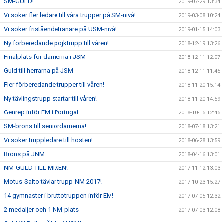
SM-GULD!
2019-07-29 13:34
Vi söker fler ledare till våra trupper på SM-nivå!
2019-03-08 10:24
Vi söker friståendetränare på USM-nivå!
2019-01-15 14:03
Ny förberedande pojktrupp till våren!
2018-12-19 13:26
Finalplats för damerna i JSM
2018-12-11 12:07
Guld till herrarna på JSM
2018-12-11 11:45
Fler förberedande trupper till våren!
2018-11-20 15:14
Ny tävlingstrupp startar till våren!
2018-11-20 14:59
Genrep inför EM i Portugal
2018-10-15 12:45
SM-brons till seniordamerna!
2018-07-18 13:21
Vi söker truppledare till hösten!
2018-06-28 13:59
Brons på JNM
2018-04-16 13:01
NM-GULD TILL MIXEN!
2017-11-12 13:03
Motus-Salto tävlar trupp-NM 2017!
2017-10-23 15:27
14 gymnaster i bruttotruppen inför EM!
2017-07-05 12:32
2 medaljer och 1 NM-plats
2017-07-03 12:08