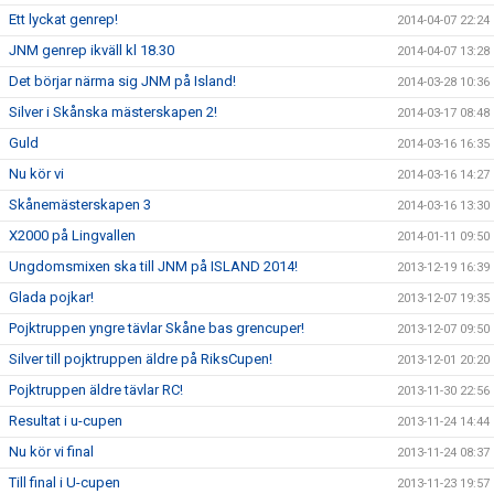
Ett lyckat genrep!
2014-04-07 22:24
JNM genrep ikväll kl 18.30
2014-04-07 13:28
Det börjar närma sig JNM på Island!
2014-03-28 10:36
Silver i Skånska mästerskapen 2!
2014-03-17 08:48
Guld
2014-03-16 16:35
Nu kör vi
2014-03-16 14:27
Skånemästerskapen 3
2014-03-16 13:30
X2000 på Lingvallen
2014-01-11 09:50
Ungdomsmixen ska till JNM på ISLAND 2014!
2013-12-19 16:39
Glada pojkar!
2013-12-07 19:35
Pojktruppen yngre tävlar Skåne bas grencuper!
2013-12-07 09:50
Silver till pojktruppen äldre på RiksCupen!
2013-12-01 20:20
Pojktruppen äldre tävlar RC!
2013-11-30 22:56
Resultat i u-cupen
2013-11-24 14:44
Nu kör vi final
2013-11-24 08:37
Till final i U-cupen
2013-11-23 19:57