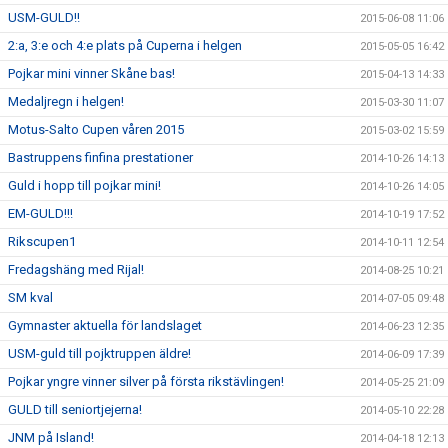
USM-GULD!!
2015-06-08 11:06
2:a, 3:e och 4:e plats på Cuperna i helgen
2015-05-05 16:42
Pojkar mini vinner Skåne bas!
2015-04-13 14:33
Medaljregn i helgen!
2015-03-30 11:07
Motus-Salto Cupen våren 2015
2015-03-02 15:59
Bastruppens finfina prestationer
2014-10-26 14:13
Guld i hopp till pojkar mini!
2014-10-26 14:05
EM-GULD!!!
2014-10-19 17:52
Rikscupen1
2014-10-11 12:54
Fredagshäng med Rijal!
2014-08-25 10:21
SM kval
2014-07-05 09:48
Gymnaster aktuella för landslaget
2014-06-23 12:35
USM-guld till pojktruppen äldre!
2014-06-09 17:39
Pojkar yngre vinner silver på första rikstävlingen!
2014-05-25 21:09
GULD till seniortjejerna!
2014-05-10 22:28
JNM på Island!
2014-04-18 12:13