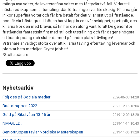
många nya volter, de levererar fina volter men får tyvärr två fall. Vidare till
nästa redskap som är tumbling, där förträningen var lite skakig. Killarna går
in kör superfina volter och får bra betalt för det! Vi är sist ut på fristående,
som är vår bästa gren. I början har vi lagt in en svår svårighet, spetspik, och
killarna kör den med bravur, så fin har den aldrig varit förut! De genomför
friståendet fantastiskt fint med stil och utstrålning och får dagens högsta
utförandepoäng och slutar därmed på andra plats i tävlingen!
Vi tränare är väldigt stolta över att killarna tävling efter tävling levererar och
plockar hem medaljer! Grymt jobbat!
/Stolta tränare
Nyhetsarkiv
Följ oss på Sociala medier
2026-06-03 14:28
Bruttotruppen 2022
2021-12-15 16:04
Guld på Rikstvåan 13-16 år
2019-12-09 13:20
NM-GULD!
2019-11-14 10:43
Seniortruppen tävlar Nordiska Mästerskapen
2019-11-05 11:20