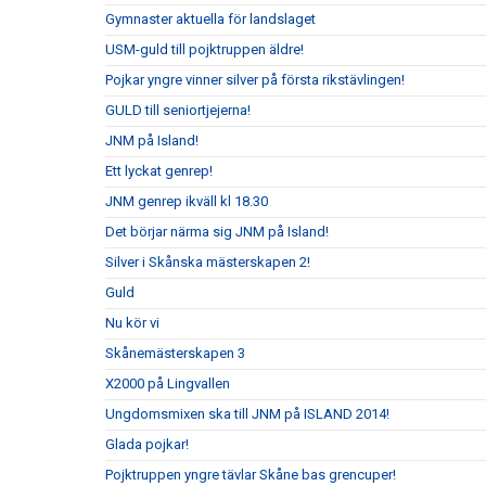
Gymnaster aktuella för landslaget
USM-guld till pojktruppen äldre!
Pojkar yngre vinner silver på första rikstävlingen!
GULD till seniortjejerna!
JNM på Island!
Ett lyckat genrep!
JNM genrep ikväll kl 18.30
Det börjar närma sig JNM på Island!
Silver i Skånska mästerskapen 2!
Guld
Nu kör vi
Skånemästerskapen 3
X2000 på Lingvallen
Ungdomsmixen ska till JNM på ISLAND 2014!
Glada pojkar!
Pojktruppen yngre tävlar Skåne bas grencuper!