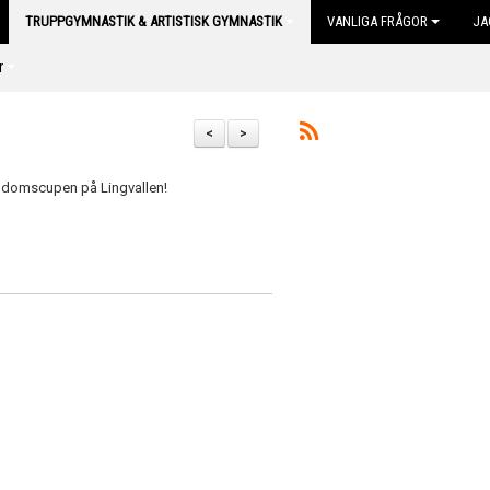
TRUPPGYMNASTIK & ARTISTISK GYMNASTIK
VANLIGA FRÅGOR
JA
r
<
>
ngdomscupen på Lingvallen!