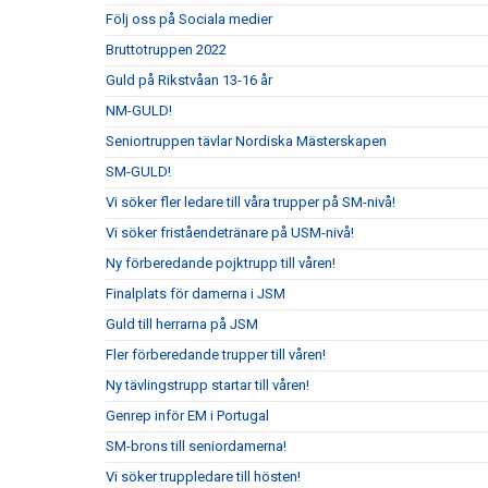
Följ oss på Sociala medier
Bruttotruppen 2022
Guld på Rikstvåan 13-16 år
NM-GULD!
Seniortruppen tävlar Nordiska Mästerskapen
SM-GULD!
Vi söker fler ledare till våra trupper på SM-nivå!
Vi söker friståendetränare på USM-nivå!
Ny förberedande pojktrupp till våren!
Finalplats för damerna i JSM
Guld till herrarna på JSM
Fler förberedande trupper till våren!
Ny tävlingstrupp startar till våren!
Genrep inför EM i Portugal
SM-brons till seniordamerna!
Vi söker truppledare till hösten!