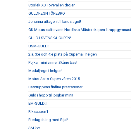
Storlek XS i overallen dröjer
GULDREGN I ÖREBRO
Johanna uttagen till landslaget!
GK Motus-salto vann Nordiska Mästerskapen i truppgymnastik 
GULD I SVENSKA CUPEN!
USM-GULD!!
2:a, 3:e och 4:e plats på Cuperna i helgen
Pojkar mini vinner Skåne bas!
Medaljregn i helgen!
Motus-Salto Cupen våren 2015
Bastruppens finfina prestationer
Guld i hopp till pojkar mini!
EM-GULD!!!
Rikscupen1
Fredagshäng med Rijal!
SM kval