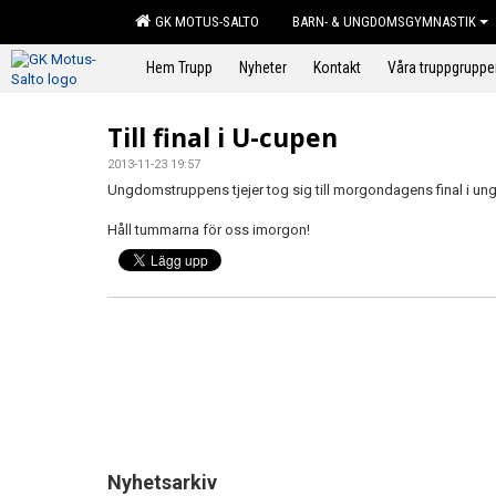
GK MOTUS-SALTO
BARN- & UNGDOMSGYMNASTIK
Hem Trupp
Nyheter
Kontakt
Våra truppgruppe
Till final i U-cupen
2013-11-23 19:57
Ungdomstruppens tjejer tog sig till morgondagens final i u
Håll tummarna för oss imorgon!
Nyhetsarkiv