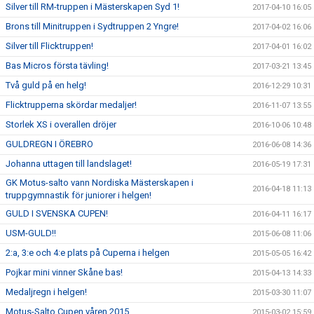
Silver till RM-truppen i Mästerskapen Syd 1!
2017-04-10 16:05
Brons till Minitruppen i Sydtruppen 2 Yngre!
2017-04-02 16:06
Silver till Flicktruppen!
2017-04-01 16:02
Bas Micros första tävling!
2017-03-21 13:45
Två guld på en helg!
2016-12-29 10:31
Flicktrupperna skördar medaljer!
2016-11-07 13:55
Storlek XS i overallen dröjer
2016-10-06 10:48
GULDREGN I ÖREBRO
2016-06-08 14:36
Johanna uttagen till landslaget!
2016-05-19 17:31
GK Motus-salto vann Nordiska Mästerskapen i
2016-04-18 11:13
truppgymnastik för juniorer i helgen!
GULD I SVENSKA CUPEN!
2016-04-11 16:17
USM-GULD!!
2015-06-08 11:06
2:a, 3:e och 4:e plats på Cuperna i helgen
2015-05-05 16:42
Pojkar mini vinner Skåne bas!
2015-04-13 14:33
Medaljregn i helgen!
2015-03-30 11:07
Motus-Salto Cupen våren 2015
2015-03-02 15:59