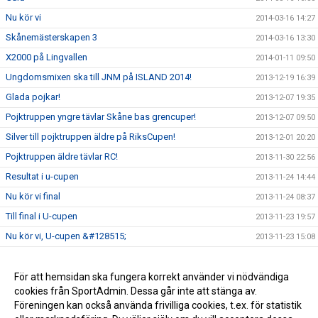
Nu kör vi
2014-03-16 14:27
Skånemästerskapen 3
2014-03-16 13:30
X2000 på Lingvallen
2014-01-11 09:50
Ungdomsmixen ska till JNM på ISLAND 2014!
2013-12-19 16:39
Glada pojkar!
2013-12-07 19:35
Pojktruppen yngre tävlar Skåne bas grencuper!
2013-12-07 09:50
Silver till pojktruppen äldre på RiksCupen!
2013-12-01 20:20
Pojktruppen äldre tävlar RC!
2013-11-30 22:56
Resultat i u-cupen
2013-11-24 14:44
Nu kör vi final
2013-11-24 08:37
Till final i U-cupen
2013-11-23 19:57
Nu kör vi, U-cupen &#128515;
2013-11-23 15:08
Pojktruppen yngre vinner guld!
2013-11-15 16:19
Lördagens tävlande
För att hemsidan ska fungera korrekt använder vi nödvändiga
2013-11-12 20:03
cookies från SportAdmin. Dessa går inte att stänga av.
Skåne grencuper 3
2013-10-26 19:59
Föreningen kan också använda frivilliga cookies, t.ex. för statistik