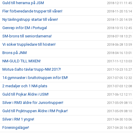
Guld till herrarna på JSM
2018-12-11 11:45
Fler förberedande trupper till våren!
2018-11-20 15:14
Ny tävlingstrupp startar till våren!
2018-11-20 14:59
Genrep inför EM i Portugal
2018-10-15 12:45
SM-brons till seniordamerna!
2018-07-18 13:21
Vi söker truppledare till hösten!
2018-06-28 13:59
Brons på JNM
2018-04-16 13:01
NM-GULD TILL MIXEN!
2017-11-12 13:03
Motus-Salto tävlar trupp-NM 2017!
2017-10-23 15:27
14 gymnaster i bruttotruppen inför EM!
2017-07-05 12:32
2 medaljer och 1 NM-plats
2017-07-03 12:08
Guld till Pojkar Äldre i USM!
2017-06-12 12:11
Silver i RM3 äldre för Juniortruppen!
2017-05-09 08:15
Guld till Pojktruppen Äldre i RM Pojkar!
2017-05-09 08:10
Silver i RM 1 yngre!
2017-04-30 10:06
Föreningsläger!
2017-04-20 16:08