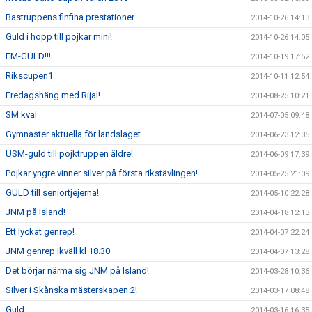
Bastruppens finfina prestationer
2014-10-26 14:13
Guld i hopp till pojkar mini!
2014-10-26 14:05
EM-GULD!!!
2014-10-19 17:52
Rikscupen1
2014-10-11 12:54
Fredagshäng med Rijal!
2014-08-25 10:21
SM kval
2014-07-05 09:48
Gymnaster aktuella för landslaget
2014-06-23 12:35
USM-guld till pojktruppen äldre!
2014-06-09 17:39
Pojkar yngre vinner silver på första rikstävlingen!
2014-05-25 21:09
GULD till seniortjejerna!
2014-05-10 22:28
JNM på Island!
2014-04-18 12:13
Ett lyckat genrep!
2014-04-07 22:24
JNM genrep ikväll kl 18.30
2014-04-07 13:28
Det börjar närma sig JNM på Island!
2014-03-28 10:36
Silver i Skånska mästerskapen 2!
2014-03-17 08:48
Guld
2014-03-16 16:35