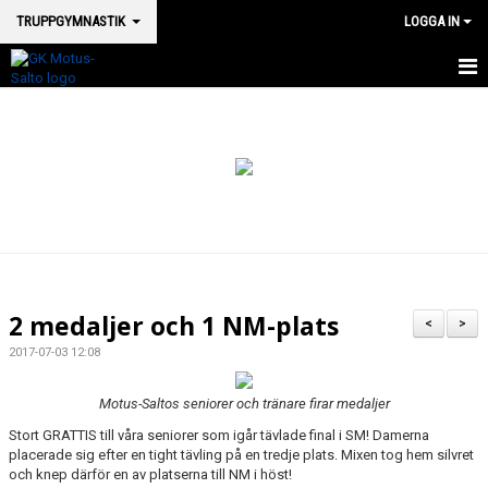
TRUPPGYMNASTIK
LOGGA IN
HEM TRUPP
NYHETER
KONTAKT
VÅRA TRUPPGRUPPER
2 medaljer och 1 NM-plats
<
>
2017-07-03 12:08
Motus-Saltos seniorer och tränare firar medaljer
Stort GRATTIS till våra seniorer som igår tävlade final i SM! Damerna
placerade sig efter en tight tävling på en tredje plats. Mixen tog hem silvret
och knep därför en av platserna till NM i höst!