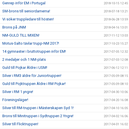
Genrep inför EM i Portugal
2018-10-15 12:45
SM-brons till seniordamerna!
2018-07-18 13:21
Vi söker truppledare till hösten!
2018-06-28 13:59
Brons på JNM
2018-04-16 13:01
NM-GULD TILL MIXEN!
2017-11-12 13:03
Motus-Salto tävlar trupp-NM 2017!
2017-10-23 15:27
14 gymnaster i bruttotruppen inför EM!
2017-07-05 12:32
2 medaljer och 1 NM-plats
2017-07-03 12:08
Guld till Pojkar Äldre i USM!
2017-06-12 12:11
Silver i RM3 äldre för Juniortruppen!
2017-05-09 08:15
Guld till Pojktruppen Äldre i RM Pojkar!
2017-05-09 08:10
Silver i RM 1 yngre!
2017-04-30 10:06
Föreningsläger!
2017-04-20 16:08
Silver till RM-truppen i Mästerskapen Syd 1!
2017-04-10 16:05
Brons till Minitruppen i Sydtruppen 2 Yngre!
2017-04-02 16:06
Silver till Flicktruppen!
2017-04-01 16:02