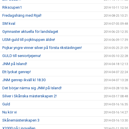
Rikscupen1
2014-10-11 12:54
Fredagshäng med Rijal!
2014-08-25 10:21
SM kval
2014-07-05 09:48
Gymnaster aktuella för landslaget
2014-06-23 12:35
USM-guld till pojktruppen äldre!
2014-06-09 17:39
Pojkar yngre vinner silver på första rikstävlingen!
2014-05-25 21:09
GULD till seniortjejerna!
2014-05-10 22:28
JNM på Island!
2014-04-18 12:13
Ett lyckat genrep!
2014-04-07 22:24
JNM genrep ikväll kl 18.30
2014-04-07 13:28
Det börjar närma sig JNM på Island!
2014-03-28 10:36
Silver i Skånska mästerskapen 2!
2014-03-17 08:48
Guld
2014-03-16 16:35
Nu kör vi
2014-03-16 14:27
Skånemästerskapen 3
2014-03-16 13:30
X2000 på Lingvallen
2014-01-11 09:50