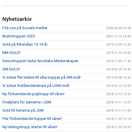
Nyhetsarkiv
Följ oss på Sociala medier
2026-06-03 14:28
Bruttotruppen 2022
2021-12-15 16:04
Guld på Rikstvåan 13-16 år
2019-12-09 13:20
NM-GULD!
2019-11-14 10:43
Seniortruppen tävlar Nordiska Mästerskapen
2019-11-05 11:20
SM-GULD!
2019-07-29 13:34
Vi söker fler ledare till våra trupper på SM-nivå!
2019-03-08 10:24
Vi söker friståendetränare på USM-nivå!
2019-01-15 14:03
Ny förberedande pojktrupp till våren!
2018-12-19 13:26
Finalplats för damerna i JSM
2018-12-11 12:07
Guld till herrarna på JSM
2018-12-11 11:45
Fler förberedande trupper till våren!
2018-11-20 15:14
Ny tävlingstrupp startar till våren!
2018-11-20 14:59