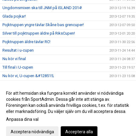
Ungdomsmixen ska till JNM på ISLAND 2014!
2013-12-19 16:39
Glada pojkar!
2013-12-07 19:35
Pojktruppen yngre tävlar Skåne bas grencuper!
2013-12-07 09:50
Silver till pojktruppen äldre på RiksCupen!
2013-12-01 20:20
Pojktruppen äldre tävlar RC!
2013-11-30 22:56
Resultat i u-cupen
2013-11-24 14:44
Nu kör vi final
2013-11-24 08:37
Till final i U-cupen
2013-11-23 19:57
Nu kör vi, U-cupen &#128515;
2013-11-23 15:08
Pojktruppen yngre vinner guld!
2013-11-15 16:19
Lördagens tävlande
För att hemsidan ska fungera korrekt använder vi nödvändiga
2013-11-12 20:03
cookies från SportAdmin. Dessa går inte att stänga av.
Skåne grencuper 3
2013-10-26 19:59
Föreningen kan också använda frivilliga cookies, t.ex. för statistik
eller marknadsföring. Du väljer själv om du vill acceptera dessa.
Anpassa dina val
Cookie-inställningar
Gå till Webbversion
Acceptera nödvändiga
Acceptera alla