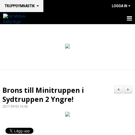
TRUPPGYMNASTIK
LOGGA IN
HEM TRUPP
NYHETER
KONTAKT
VÅRA TRUPPGRUPPER
Brons till Minitruppen i
<
>
Sydtruppen 2 Yngre!
2017-04-02 16:06