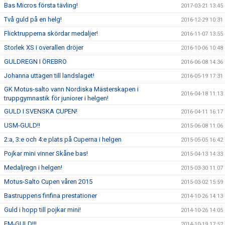
Bas Micros första tävling!
2017-03-21 13:45
Två guld på en helg!
2016-12-29 10:31
Flicktrupperna skördar medaljer!
2016-11-07 13:55
Storlek XS i overallen dröjer
2016-10-06 10:48
GULDREGN I ÖREBRO
2016-06-08 14:36
Johanna uttagen till landslaget!
2016-05-19 17:31
GK Motus-salto vann Nordiska Mästerskapen i
2016-04-18 11:13
truppgymnastik för juniorer i helgen!
GULD I SVENSKA CUPEN!
2016-04-11 16:17
USM-GULD!!
2015-06-08 11:06
2:a, 3:e och 4:e plats på Cuperna i helgen
2015-05-05 16:42
Pojkar mini vinner Skåne bas!
2015-04-13 14:33
Medaljregn i helgen!
2015-03-30 11:07
Motus-Salto Cupen våren 2015
2015-03-02 15:59
Bastruppens finfina prestationer
2014-10-26 14:13
Guld i hopp till pojkar mini!
2014-10-26 14:05
EM-GULD!!!
2014-10-19 17:52