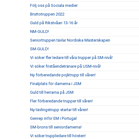
Följ oss på Sociala medier
Bruttotruppen 2022
Guld på Rikstvåan 13-16 år
NM-GULD!
Seniortruppen tävlar Nordiska Mästerskapen
SM-GULD!
Vi söker fler ledare till våra trupper på SM-nivå!
Vi söker friståendetränare på USM-nivå!
Ny förberedande pojktrupp till våren!
Finalplats för damerna i JSM
Guld till herrarna på JSM
Fler förberedande trupper till våren!
Ny tävlingstrupp startar till våren!
Genrep inför EM i Portugal
SM-brons till seniordamerna!
Vi söker truppledare till hösten!