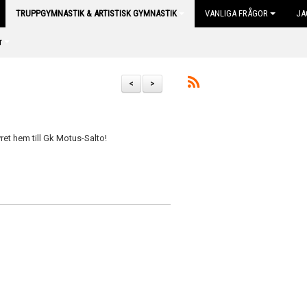
TRUPPGYMNASTIK & ARTISTISK GYMNASTIK
VANLIGA FRÅGOR
JA
r
<
>
ret hem till Gk Motus-Salto!