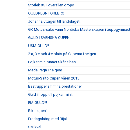
Storlek XS i overallen dröjer
GULDREGN I ÖREBRO
Johanna uttagen till landslaget!
GK Motus-salto vann Nordiska Mästerskapen i truppgymnastik 
GULD I SVENSKA CUPEN!
USM-GULD!!
2:a, 3:e och 4:e plats på Cuperna i helgen
Pojkar mini vinner Skåne bas!
Medaljregn i helgen!
Motus-Salto Cupen våren 2015
Bastruppens finfina prestationer
Guld i hopp till pojkar mini!
EM-GULD!!!
Rikscupen1
Fredagshäng med Rijal!
SM kval