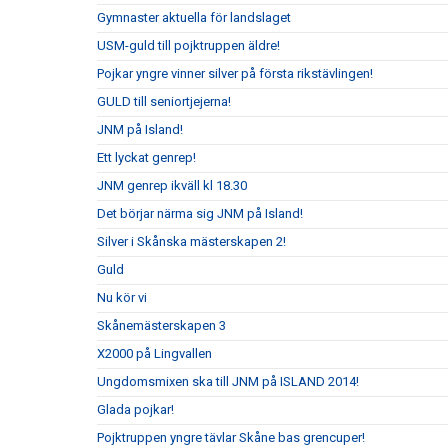
Gymnaster aktuella för landslaget
USM-guld till pojktruppen äldre!
Pojkar yngre vinner silver på första rikstävlingen!
GULD till seniortjejerna!
JNM på Island!
Ett lyckat genrep!
JNM genrep ikväll kl 18.30
Det börjar närma sig JNM på Island!
Silver i Skånska mästerskapen 2!
Guld
Nu kör vi
Skånemästerskapen 3
X2000 på Lingvallen
Ungdomsmixen ska till JNM på ISLAND 2014!
Glada pojkar!
Pojktruppen yngre tävlar Skåne bas grencuper!