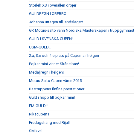
Storlek XS i overallen dröjer
GULDREGN I ÖREBRO
Johanna uttagen till landslaget!
GK Motus-salto vann Nordiska Mästerskapen i truppgymnastik 
GULD I SVENSKA CUPEN!
USM-GULD!!
2:a, 3:e och 4:e plats på Cuperna i helgen
Pojkar mini vinner Skåne bas!
Medaljregn i helgen!
Motus-Salto Cupen våren 2015
Bastruppens finfina prestationer
Guld i hopp till pojkar mini!
EM-GULD!!!
Rikscupen1
Fredagshäng med Rijal!
SM kval