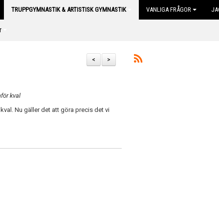
TRUPPGYMNASTIK & ARTISTISK GYMNASTIK
VANLIGA FRÅGOR
JA
r
<
>
för kval
val. Nu gäller det att göra precis det vi