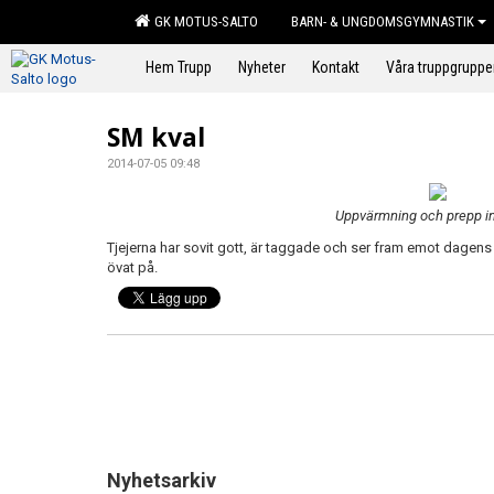
GK MOTUS-SALTO
BARN- & UNGDOMSGYMNASTIK
Hem Trupp
Nyheter
Kontakt
Våra truppgruppe
SM kval
2014-07-05 09:48
Uppvärmning och prepp in
Tjejerna har sovit gott, är taggade och ser fram emot dagens k
övat på.
Nyhetsarkiv