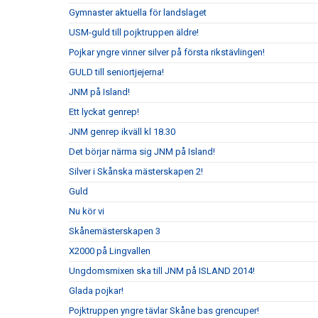
Gymnaster aktuella för landslaget
USM-guld till pojktruppen äldre!
Pojkar yngre vinner silver på första rikstävlingen!
GULD till seniortjejerna!
JNM på Island!
Ett lyckat genrep!
JNM genrep ikväll kl 18.30
Det börjar närma sig JNM på Island!
Silver i Skånska mästerskapen 2!
Guld
Nu kör vi
Skånemästerskapen 3
X2000 på Lingvallen
Ungdomsmixen ska till JNM på ISLAND 2014!
Glada pojkar!
Pojktruppen yngre tävlar Skåne bas grencuper!