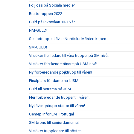
Följ oss på Sociala medier
Bruttotruppen 2022
Guld på Rikstvåan 13-16 år
NM-GULD!
Seniortruppen tävlar Nordiska Mästerskapen
SM-GULD!
Vi söker fler ledare till våra trupper på SM-nivå!
Vi söker friståendetränare på USM-nivå!
Ny förberedande pojktrupp till våren!
Finalplats för damerna i JSM
Guld till herrarna på JSM
Fler förberedande trupper till våren!
Ny tävlingstrupp startar till våren!
Genrep inför EM i Portugal
SM-brons till seniordamerna!
Vi söker truppledare till hösten!