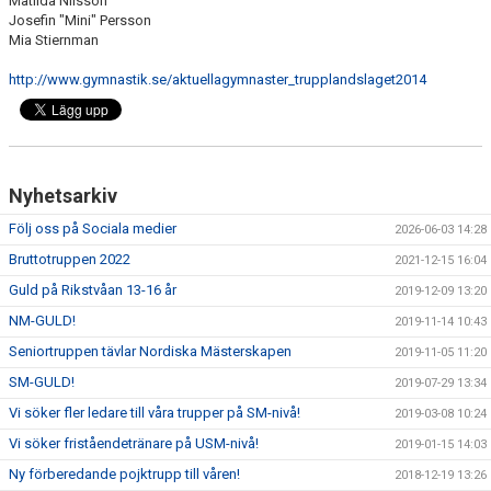
Matilda Nilsson
Josefin "Mini" Persson
Mia Stiernman
http://www.gymnastik.se/aktuellagymnaster_trupplandslaget2014
Nyhetsarkiv
Följ oss på Sociala medier
2026-06-03 14:28
Bruttotruppen 2022
2021-12-15 16:04
Guld på Rikstvåan 13-16 år
2019-12-09 13:20
NM-GULD!
2019-11-14 10:43
Seniortruppen tävlar Nordiska Mästerskapen
2019-11-05 11:20
SM-GULD!
2019-07-29 13:34
Vi söker fler ledare till våra trupper på SM-nivå!
2019-03-08 10:24
Vi söker friståendetränare på USM-nivå!
2019-01-15 14:03
Ny förberedande pojktrupp till våren!
2018-12-19 13:26