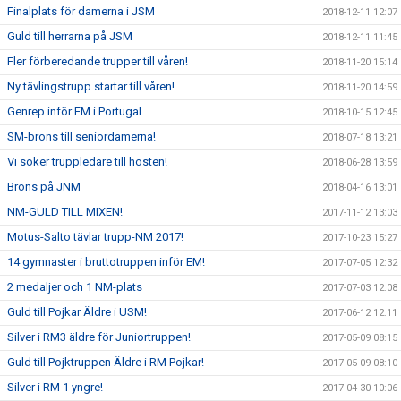
Finalplats för damerna i JSM
2018-12-11 12:07
Guld till herrarna på JSM
2018-12-11 11:45
Fler förberedande trupper till våren!
2018-11-20 15:14
Ny tävlingstrupp startar till våren!
2018-11-20 14:59
Genrep inför EM i Portugal
2018-10-15 12:45
SM-brons till seniordamerna!
2018-07-18 13:21
Vi söker truppledare till hösten!
2018-06-28 13:59
Brons på JNM
2018-04-16 13:01
NM-GULD TILL MIXEN!
2017-11-12 13:03
Motus-Salto tävlar trupp-NM 2017!
2017-10-23 15:27
14 gymnaster i bruttotruppen inför EM!
2017-07-05 12:32
2 medaljer och 1 NM-plats
2017-07-03 12:08
Guld till Pojkar Äldre i USM!
2017-06-12 12:11
Silver i RM3 äldre för Juniortruppen!
2017-05-09 08:15
Guld till Pojktruppen Äldre i RM Pojkar!
2017-05-09 08:10
Silver i RM 1 yngre!
2017-04-30 10:06