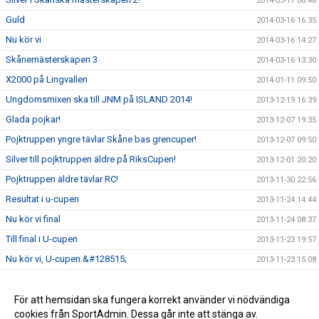
2014-03-17 08:48
Guld
2014-03-16 16:35
Nu kör vi
2014-03-16 14:27
Skånemästerskapen 3
2014-03-16 13:30
X2000 på Lingvallen
2014-01-11 09:50
Ungdomsmixen ska till JNM på ISLAND 2014!
2013-12-19 16:39
Glada pojkar!
2013-12-07 19:35
Pojktruppen yngre tävlar Skåne bas grencuper!
2013-12-07 09:50
Silver till pojktruppen äldre på RiksCupen!
2013-12-01 20:20
Pojktruppen äldre tävlar RC!
2013-11-30 22:56
Resultat i u-cupen
2013-11-24 14:44
Nu kör vi final
2013-11-24 08:37
Till final i U-cupen
2013-11-23 19:57
Nu kör vi, U-cupen &#128515;
2013-11-23 15:08
Pojktruppen yngre vinner guld!
2013-11-15 16:19
Lördagens tävlande
För att hemsidan ska fungera korrekt använder vi nödvändiga
2013-11-12 20:03
cookies från SportAdmin. Dessa går inte att stänga av.
Skåne grencuper 3