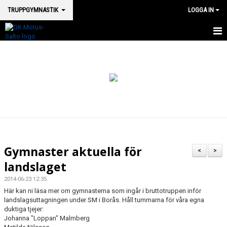
TRUPPGYMNASTIK
LOGGA IN
HEM TRUPP
NYHETER
KONTAKT
VÅRA TRUPPGRUPPER
Gymnaster aktuella för
<
>
landslaget
2014-06-23 12:35
Här kan ni läsa mer om gymnasterna som ingår i bruttotruppen inför
landslagsuttagningen under SM i Borås. Håll tummarna för våra egna
duktiga tjejer:
Johanna "Loppan" Malmberg