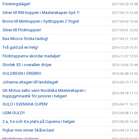
Föreningsläger!
2017-04-20 16:08
Silver till RM-truppen i Mästerskapen Syd 1!
2017-04-10 16:05
Brons till Minitruppen i Sydtruppen 2 Yngre!
2017-04-02 16:06
Silver till Flicktruppen!
2017-04-01 16:02
Bas Micros första tävling!
2017-03-21 13:45
Två guld på en helg!
2016-12-29 10:31
Flicktrupperna skördar medaljer!
2016-11-07 13:55
Storlek XS i overallen dröjer
2016-10-06 10:48
GULDREGN I ÖREBRO
2016-06-08 14:36
Johanna uttagen till landslaget!
2016-05-19 17:31
GK Motus-salto vann Nordiska Mästerskapen i
2016-04-18 11:13
truppgymnastik för juniorer i helgen!
GULD I SVENSKA CUPEN!
2016-04-11 16:17
USM-GULD!!
2015-06-08 11:06
2:a, 3:e och 4:e plats på Cuperna i helgen
2015-05-05 16:42
Pojkar mini vinner Skåne bas!
2015-04-13 14:33
Medaljregn i helgen!