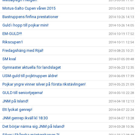
2015-03-30 11:07
Motus-Salto Cupen våren 2015
2015-03-02 15:59
Bastruppens finfina prestationer
2014-10-26 14:13
Guld i hopp till pojkar mini!
2014-10-26 14:05
EM-GULD!!!
2014-10-19 17:52
Rikscupen1
2014-10-11 12:54
Fredagshäng med Rijal!
2014-08-25 10:21
SM kval
2014-07-05 09:48
Gymnaster aktuella för landslaget
2014-06-23 12:35
USM-guld till pojktruppen äldre!
2014-06-09 17:39
Pojkar yngre vinner silver på första rikstävlingen!
2014-05-25 21:09
GULD till seniortjejerna!
2014-05-10 22:28
JNM på Island!
2014-04-18 12:13
Ett lyckat genrep!
2014-04-07 22:24
JNM genrep ikväll kl 18.30
2014-04-07 13:28
Det börjar närma sig JNM på Island!
2014-03-28 10:36
Silver i Skånska mästerskapen 2!