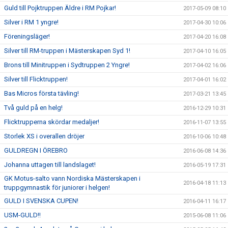
Guld till Pojktruppen Äldre i RM Pojkar!
2017-05-09 08:10
Silver i RM 1 yngre!
2017-04-30 10:06
Föreningsläger!
2017-04-20 16:08
Silver till RM-truppen i Mästerskapen Syd 1!
2017-04-10 16:05
Brons till Minitruppen i Sydtruppen 2 Yngre!
2017-04-02 16:06
Silver till Flicktruppen!
2017-04-01 16:02
Bas Micros första tävling!
2017-03-21 13:45
Två guld på en helg!
2016-12-29 10:31
Flicktrupperna skördar medaljer!
2016-11-07 13:55
Storlek XS i overallen dröjer
2016-10-06 10:48
GULDREGN I ÖREBRO
2016-06-08 14:36
Johanna uttagen till landslaget!
2016-05-19 17:31
GK Motus-salto vann Nordiska Mästerskapen i
2016-04-18 11:13
truppgymnastik för juniorer i helgen!
GULD I SVENSKA CUPEN!
2016-04-11 16:17
USM-GULD!!
2015-06-08 11:06