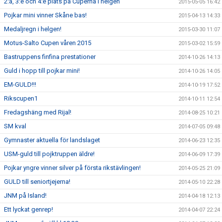
2:a, 3:e och 4:e plats på Cuperna i helgen
2015-05-05 16:42
Pojkar mini vinner Skåne bas!
2015-04-13 14:33
Medaljregn i helgen!
2015-03-30 11:07
Motus-Salto Cupen våren 2015
2015-03-02 15:59
Bastruppens finfina prestationer
2014-10-26 14:13
Guld i hopp till pojkar mini!
2014-10-26 14:05
EM-GULD!!!
2014-10-19 17:52
Rikscupen1
2014-10-11 12:54
Fredagshäng med Rijal!
2014-08-25 10:21
SM kval
2014-07-05 09:48
Gymnaster aktuella för landslaget
2014-06-23 12:35
USM-guld till pojktruppen äldre!
2014-06-09 17:39
Pojkar yngre vinner silver på första rikstävlingen!
2014-05-25 21:09
GULD till seniortjejerna!
2014-05-10 22:28
JNM på Island!
2014-04-18 12:13
Ett lyckat genrep!
2014-04-07 22:24