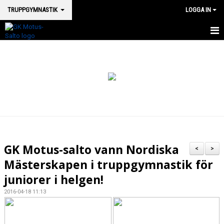
TRUPPGYMNASTIK
LOGGA IN
HEM TRUPP
NYHETER
KONTAKT
VÅRA TRUPPGRUPPER
GK Motus-salto vann Nordiska
<
>
Mästerskapen i truppgymnastik för
juniorer i helgen!
2016-04-18 11:13