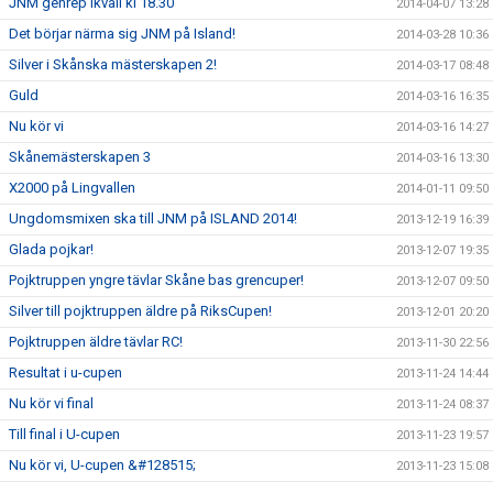
JNM genrep ikväll kl 18.30
2014-04-07 13:28
Det börjar närma sig JNM på Island!
2014-03-28 10:36
Silver i Skånska mästerskapen 2!
2014-03-17 08:48
Guld
2014-03-16 16:35
Nu kör vi
2014-03-16 14:27
Skånemästerskapen 3
2014-03-16 13:30
X2000 på Lingvallen
2014-01-11 09:50
Ungdomsmixen ska till JNM på ISLAND 2014!
2013-12-19 16:39
Glada pojkar!
2013-12-07 19:35
Pojktruppen yngre tävlar Skåne bas grencuper!
2013-12-07 09:50
Silver till pojktruppen äldre på RiksCupen!
2013-12-01 20:20
Pojktruppen äldre tävlar RC!
2013-11-30 22:56
Resultat i u-cupen
2013-11-24 14:44
Nu kör vi final
2013-11-24 08:37
Till final i U-cupen
2013-11-23 19:57
Nu kör vi, U-cupen &#128515;
2013-11-23 15:08