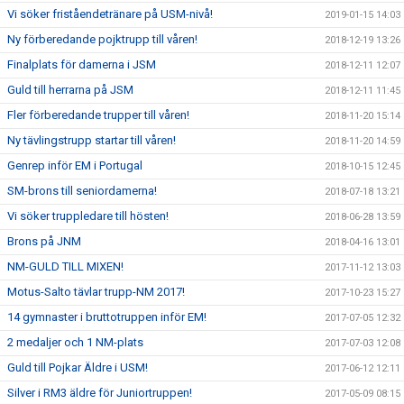
Vi söker friståendetränare på USM-nivå!
2019-01-15 14:03
Ny förberedande pojktrupp till våren!
2018-12-19 13:26
Finalplats för damerna i JSM
2018-12-11 12:07
Guld till herrarna på JSM
2018-12-11 11:45
Fler förberedande trupper till våren!
2018-11-20 15:14
Ny tävlingstrupp startar till våren!
2018-11-20 14:59
Genrep inför EM i Portugal
2018-10-15 12:45
SM-brons till seniordamerna!
2018-07-18 13:21
Vi söker truppledare till hösten!
2018-06-28 13:59
Brons på JNM
2018-04-16 13:01
NM-GULD TILL MIXEN!
2017-11-12 13:03
Motus-Salto tävlar trupp-NM 2017!
2017-10-23 15:27
14 gymnaster i bruttotruppen inför EM!
2017-07-05 12:32
2 medaljer och 1 NM-plats
2017-07-03 12:08
Guld till Pojkar Äldre i USM!
2017-06-12 12:11
Silver i RM3 äldre för Juniortruppen!
2017-05-09 08:15