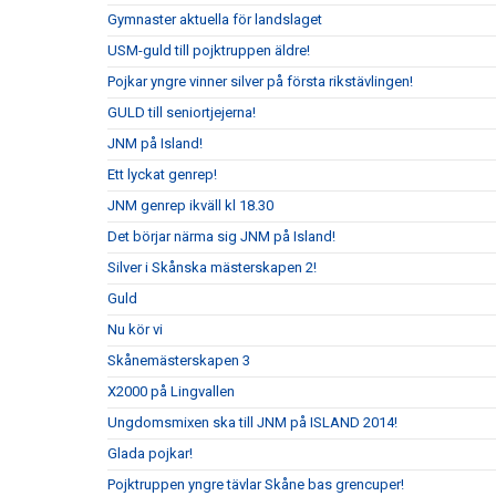
Gymnaster aktuella för landslaget
USM-guld till pojktruppen äldre!
Pojkar yngre vinner silver på första rikstävlingen!
GULD till seniortjejerna!
JNM på Island!
Ett lyckat genrep!
JNM genrep ikväll kl 18.30
Det börjar närma sig JNM på Island!
Silver i Skånska mästerskapen 2!
Guld
Nu kör vi
Skånemästerskapen 3
X2000 på Lingvallen
Ungdomsmixen ska till JNM på ISLAND 2014!
Glada pojkar!
Pojktruppen yngre tävlar Skåne bas grencuper!