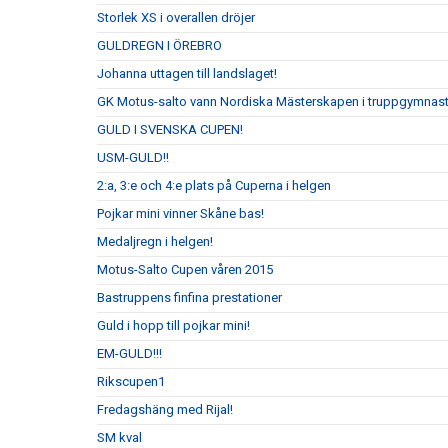
Storlek XS i overallen dröjer
GULDREGN I ÖREBRO
Johanna uttagen till landslaget!
GK Motus-salto vann Nordiska Mästerskapen i truppgymnastik 
GULD I SVENSKA CUPEN!
USM-GULD!!
2:a, 3:e och 4:e plats på Cuperna i helgen
Pojkar mini vinner Skåne bas!
Medaljregn i helgen!
Motus-Salto Cupen våren 2015
Bastruppens finfina prestationer
Guld i hopp till pojkar mini!
EM-GULD!!!
Rikscupen1
Fredagshäng med Rijal!
SM kval