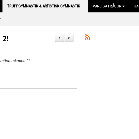
TRUPPGYMNASTIK & ARTISTISK GYMNASTIK
VANLIGA FRÅGOR
JA
r
 2!
<
>
a mästerskapen 2!