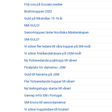
Följ oss på Sociala medier
Bruttotruppen 2022
Guld på Rikstvåan 13-16 år
NM-GULD!
Seniortruppen tävlar Nordiska Mästerskapen
SM-GULD!
Vi söker fler ledare till våra trupper på SM-nivå!
Vi söker friståendetränare på USM-nivå!
Ny förberedande pojktrupp till våren!
Finalplats för damerna i JSM
Guld till herrarna på JSM
Fler förberedande trupper till våren!
Ny tävlingstrupp startar till våren!
Genrep inför EM i Portugal
SM-brons till seniordamerna!
Vi söker truppledare till hösten!