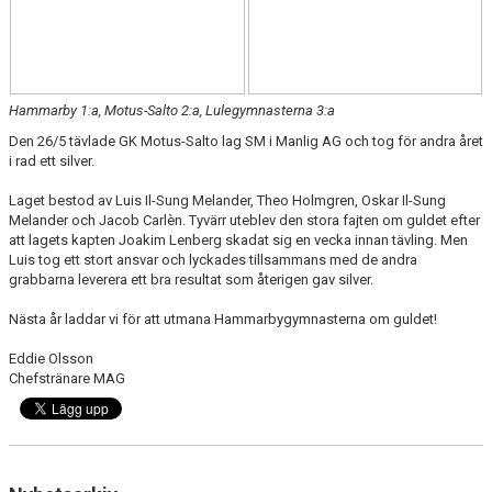
Hammarby 1:a, Motus-Salto 2:a, Lulegymnasterna 3:a
Den 26/5 tävlade GK Motus-Salto lag SM i Manlig AG och tog för andra året
i rad ett silver.
Laget bestod av Luis Il-Sung Melander, Theo Holmgren, Oskar Il-Sung
Melander och Jacob Carlèn. Tyvärr uteblev den stora fajten om guldet efter
att lagets kapten Joakim Lenberg skadat sig en vecka innan tävling. Men
Luis tog ett stort ansvar och lyckades tillsammans med de andra
grabbarna leverera ett bra resultat som återigen gav silver.
Nästa år laddar vi för att utmana Hammarbygymnasterna om guldet!
Eddie Olsson
Chefstränare MAG