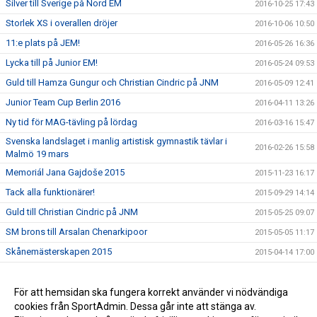
Silver till Sverige på Nord EM
2016-10-25 17:43
Storlek XS i overallen dröjer
2016-10-06 10:50
11:e plats på JEM!
2016-05-26 16:36
Lycka till på Junior EM!
2016-05-24 09:53
Guld till Hamza Gungur och Christian Cindric på JNM
2016-05-09 12:41
Junior Team Cup Berlin 2016
2016-04-11 13:26
Ny tid för MAG-tävling på lördag
2016-03-16 15:47
Svenska landslaget i manlig artistisk gymnastik tävlar i
2016-02-26 15:58
Malmö 19 mars
Memoriál Jana Gajdoše 2015
2015-11-23 16:17
Tack alla funktionärer!
2015-09-29 14:14
Guld till Christian Cindric på JNM
2015-05-25 09:07
SM brons till Arsalan Chenarkipoor
2015-05-05 11:17
Skånemästerskapen 2015
2015-04-14 17:00
Testhelg MAG 6-8 februari
2015-02-02 11:42
Framgångar på Future Cup och Nord EM för Manlig AG
För att hemsidan ska fungera korrekt använder vi nödvändiga
2013-11-25 15:03
cookies från SportAdmin. Dessa går inte att stänga av.
Manlig AG-gymnaster uttagna av Olympiska kommitén
2013-10-28 10:06