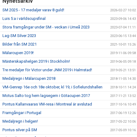
Nyhetsarkiv
SM 2025 - 17 medaljer varav 8 guld!
2026-02-27 10:02
Luis 5:a i världscupsfinal
2023-09-06 14:43
Stora framgångar under SM - veckan i Umeå 2023
2023-07-04 11:11
Lag-SM Silver 2023
2023-06-15 13:44
Bilder från SM 2021
2021-10-01 15:26
Mälarcupen 2019!
2019-11-06 09:58
Mästerskapshelgen 2019 i Stockholm!
2019-06-05 09:18
Tre medaljer för Victor under JNM 2019 i Halmstad!
2019-05-21 13:51
Medaljregn i Mälarcupen 2018
2018-11-05 14:30
VM-Genrep 16e och 18e oktober, kl 19, i Sofielundshallen
2018-10-11 14:24
Motus Salto tog hem lagsegern i Götacupen 2017
2017-11-21 13:52
Pontus Kallanvaaras VM-resa i Montreal är avslutad
2017-10-16 10:49
Framgångar i Portugal
2017-06-19 12:26
Medaljregn i helgen!
2017-05-22 10:06
Pontus silver på SM
2017-05-09 10:16