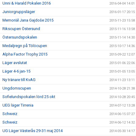
Unni & Harald Pokalen 2016
2016-04-04 14:01
Juniorgruppsläger
2016-01-17 20:15
Memoriál Jana Gajdoše 2015
2015-11-23 15:58
Rikscupen Östersund
2015-11-16 13:58
Östersundspokalen
2015-11-14 14:30
Medaljregn på Tölöcupen
2015-10-17 14:36
Alpha Factor Trophy 2015
2015-09-22 12:07
Läger avslutat
2015-01-06 22:06
Läger 4-6 jan-15
2015-01-05 13:05
Ny tränare till KvAG
2014-11-23 13:11
Ungdomscupen
2014-10-28 21:38
Sofielundspokalen lörd 25 okt
2014-10-28 20:45
UEG läger Tirrenia
2014-07-12 13:28
Schweiz
2014-06-15 07:27
Schweiz
2014-06-12 14:32
UG Läger Västerås 29-31 maj 2014
2014-05-30 14:17