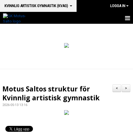
KVINNLIG ARTISTISK GYMNASTIK (KVAG)
LOGGA IN
HEM KVAG
NYHETER
KONTAKT
VÅRA GRUPPER
Motus Saltos struktur för
<
>
Kvinnlig artistisk gymnastik
2026-05-13 13:16