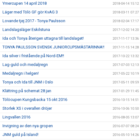
Ymercupen 14 april 2018
2018-04-14 15:12
Läger med Tölö GF gör KvAG 3
2018-03-11 07:27
Lovande tjej 2017 - Tonya Paulsson
2018-02-04 17:17
Landslagsläger Eskilstuna
2017-12-02 14:20
Ida och Tonya återigen uttagna till landslaget!
2017-11-17 13:36
TONYA PAULSSON SVENSK JUNIORCUPSMÄSTARINNA!!
2017-11-15 14:28
Ida silver i fristående på Nord-EM!!
2017-10-22 13:32
Lag-guld och medaljregn
2017-07-03 12:13
Medaljregn i helgen!
2017-05-22 10:19
Tonya och Ida till JNM i Oslo
2017-05-11 09:59
Klättring på schemat 28 jan
2017-01-29 11:45
Tölöcupen Kungsbacka 15 okt 2016
2016-10-15 14:51
Storlek XS i overallen dröjer
2016-10-06 10:50
Lingvallen 2016
2016-08-05 13:07
Invigning av den nya gropen
2016-07-07 08:24
JNM guld på Island!
2016-05-10 14:26