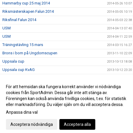
Hammarby cup 25 maj 2014
2014-05-26 10:07
Riksmästerskapen Falun 2014
2014-05-05 10:19
Riksfinal Falun 2014
2014-05-03 22:38
USM
2014-04-13 07:40
USM
2014-04-11 22:59
Träningstävling 15 mars
2014-03-15 16:27
Brons i bom på Ungdomscupen
2013-11-10 22:09
Uppsala cup
2013-10-13 18:08
Uppsala cup KvAG
2013-10-12 23:20
Uppsala cup
2013-10-12 14:28
Uppsalacupen
För att hemsidan ska fungera korrekt använder vi nödvändiga
2013-10-12 14:16
cookies från SportAdmin. Dessa går inte att stänga av.
Uppsala Cup
2013-10-12 10:01
Föreningen kan också använda frivilliga cookies, t.ex. för statistik
eller marknadsföring. Du väljer själv om du vill acceptera dessa.
Anpassa dina val
Cookie-inställningar
Gå till Webbversion
Acceptera nödvändiga
Acceptera alla