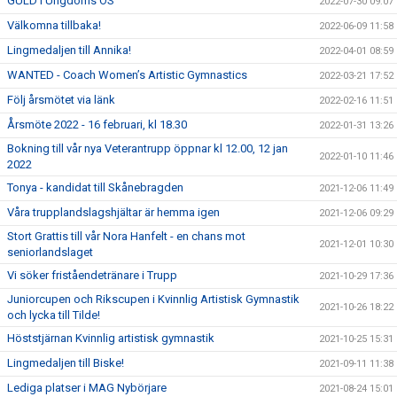
GULD i Ungdoms OS
2022-07-30 09:07
Välkomna tillbaka!
2022-06-09 11:58
Lingmedaljen till Annika!
2022-04-01 08:59
WANTED - Coach Women’s Artistic Gymnastics
2022-03-21 17:52
Följ årsmötet via länk
2022-02-16 11:51
Årsmöte 2022 - 16 februari, kl 18.30
2022-01-31 13:26
Bokning till vår nya Veterantrupp öppnar kl 12.00, 12 jan
2022-01-10 11:46
2022
Tonya - kandidat till Skånebragden
2021-12-06 11:49
Våra trupplandslagshjältar är hemma igen
2021-12-06 09:29
Stort Grattis till vår Nora Hanfelt - en chans mot
2021-12-01 10:30
seniorlandslaget
Vi söker friståendetränare i Trupp
2021-10-29 17:36
Juniorcupen och Rikscupen i Kvinnlig Artistisk Gymnastik
2021-10-26 18:22
och lycka till Tilde!
Höststjärnan Kvinnlig artistisk gymnastik
2021-10-25 15:31
Lingmedaljen till Biske!
2021-09-11 11:38
Lediga platser i MAG Nybörjare
2021-08-24 15:01