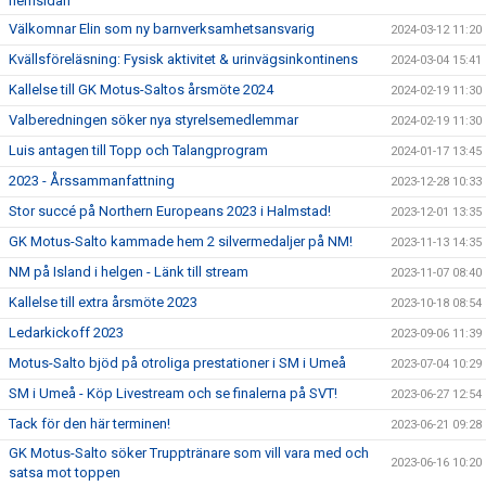
hemsidan
Välkomnar Elin som ny barnverksamhetsansvarig
2024-03-12 11:20
Kvällsföreläsning: Fysisk aktivitet & urinvägsinkontinens
2024-03-04 15:41
Kallelse till GK Motus-Saltos årsmöte 2024
2024-02-19 11:30
Valberedningen söker nya styrelsemedlemmar
2024-02-19 11:30
Luis antagen till Topp och Talangprogram
2024-01-17 13:45
2023 - Årssammanfattning
2023-12-28 10:33
Stor succé på Northern Europeans 2023 i Halmstad!
2023-12-01 13:35
GK Motus-Salto kammade hem 2 silvermedaljer på NM!
2023-11-13 14:35
NM på Island i helgen - Länk till stream
2023-11-07 08:40
Kallelse till extra årsmöte 2023
2023-10-18 08:54
Ledarkickoff 2023
2023-09-06 11:39
Motus-Salto bjöd på otroliga prestationer i SM i Umeå
2023-07-04 10:29
SM i Umeå - Köp Livestream och se finalerna på SVT!
2023-06-27 12:54
Tack för den här terminen!
2023-06-21 09:28
GK Motus-Salto söker Trupptränare som vill vara med och
2023-06-16 10:20
satsa mot toppen