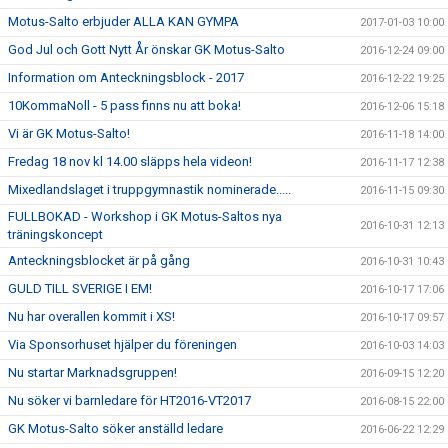
Motus-Salto erbjuder ALLA KAN GYMPA
2017-01-03 10:00
God Jul och Gott Nytt År önskar GK Motus-Salto
2016-12-24 09:00
Information om Anteckningsblock - 2017
2016-12-22 19:25
10KommaNoll - 5 pass finns nu att boka!
2016-12-06 15:18
Vi är GK Motus-Salto!
2016-11-18 14:00
Fredag 18 nov kl 14.00 släpps hela videon!
2016-11-17 12:38
Mixedlandslaget i truppgymnastik nominerade.....
2016-11-15 09:30
FULLBOKAD - Workshop i GK Motus-Saltos nya
2016-10-31 12:13
träningskoncept
Anteckningsblocket är på gång
2016-10-31 10:43
GULD TILL SVERIGE I EM!
2016-10-17 17:06
Nu har overallen kommit i XS!
2016-10-17 09:57
Via Sponsorhuset hjälper du föreningen
2016-10-03 14:03
Nu startar Marknadsgruppen!
2016-09-15 12:20
Nu söker vi barnledare för HT2016-VT2017
2016-08-15 22:00
GK Motus-Salto söker anställd ledare
2016-06-22 12:29