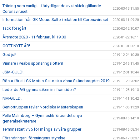
Träning som vanligt - förtydligande av utskick gällande
2020-03-13 11:55
Coronaviruset
Information från GK Motus-Salto i relation till Coronaviruset
2020-03-11 09:20
Tack för igår!
2020-02-12 10:07
Årsmöte 2020 - 11 februari, kl 19.00
2020-01-22 16:11
GOTT NYTT ÅR!
2020-01-01 00:10
God jul!
2019-12-24 10:30
Vinnare i Peabs sponsringslotteri!
2019-12-16 11:45
JSM-GULD!
2019-12-01 10:44
Rösta för att GK Motus-Salto ska vinna Skånebragden 2019
2019-11-29 20:02
Leder du AG-gymnastiken in i framtiden?
2019-11-28 19:13
NM-GULD!
2019-11-11 10:42
Seniortruppen tävlar Nordiska Mästerskapen
2019-11-05 11:29
Pelle Malmborg – Gymnastikförbundets nya
2019-08-16 14:10
generalsekreterare
Terminsstart v 35 för många av våra grupper
2019-08-16 08:34
Förändringar i föreningens styrelse
2019-06-17 08:37