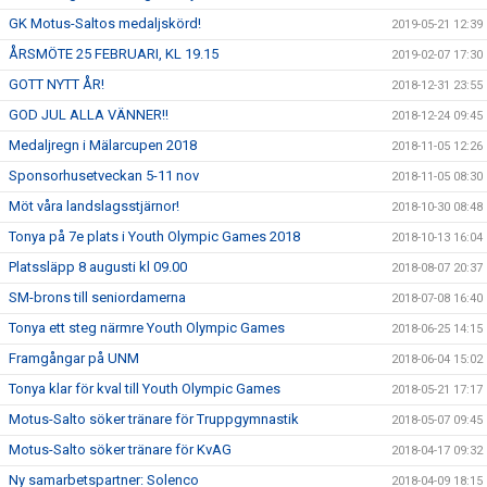
GK Motus-Saltos medaljskörd!
2019-05-21 12:39
ÅRSMÖTE 25 FEBRUARI, KL 19.15
2019-02-07 17:30
GOTT NYTT ÅR!
2018-12-31 23:55
GOD JUL ALLA VÄNNER!!
2018-12-24 09:45
Medaljregn i Mälarcupen 2018
2018-11-05 12:26
Sponsorhusetveckan 5-11 nov
2018-11-05 08:30
Möt våra landslagsstjärnor!
2018-10-30 08:48
Tonya på 7e plats i Youth Olympic Games 2018
2018-10-13 16:04
Platssläpp 8 augusti kl 09.00
2018-08-07 20:37
SM-brons till seniordamerna
2018-07-08 16:40
Tonya ett steg närmre Youth Olympic Games
2018-06-25 14:15
Framgångar på UNM
2018-06-04 15:02
Tonya klar för kval till Youth Olympic Games
2018-05-21 17:17
Motus-Salto söker tränare för Truppgymnastik
2018-05-07 09:45
Motus-Salto söker tränare för KvAG
2018-04-17 09:32
Ny samarbetspartner: Solenco
2018-04-09 18:15