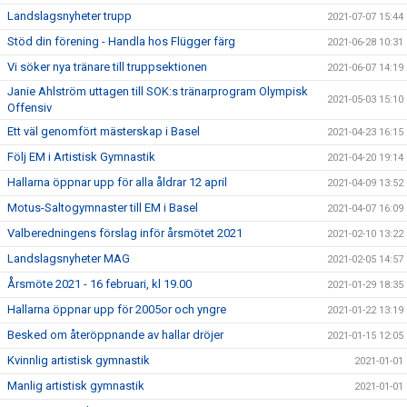
Landslagsnyheter trupp
2021-07-07 15:44
Stöd din förening - Handla hos Flügger färg
2021-06-28 10:31
Vi söker nya tränare till truppsektionen
2021-06-07 14:19
Janie Ahlström uttagen till SOK:s tränarprogram Olympisk
2021-05-03 15:10
Offensiv
Ett väl genomfört mästerskap i Basel
2021-04-23 16:15
Följ EM i Artistisk Gymnastik
2021-04-20 19:14
Hallarna öppnar upp för alla åldrar 12 april
2021-04-09 13:52
Motus-Saltogymnaster till EM i Basel
2021-04-07 16:09
Valberedningens förslag inför årsmötet 2021
2021-02-10 13:22
Landslagsnyheter MAG
2021-02-05 14:57
Årsmöte 2021 - 16 februari, kl 19.00
2021-01-29 18:35
Hallarna öppnar upp för 2005or och yngre
2021-01-22 13:19
Besked om återöppnande av hallar dröjer
2021-01-15 12:05
Kvinnlig artistisk gymnastik
2021-01-01
Manlig artistisk gymnastik
2021-01-01