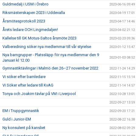
Guldmedalj i USM i Örebro
2023-06-16 09:49
Riksmästerskapen 2023 i Uddevalla
2023-04-19 17:01
Årsmötesprotokoll 2023
2023-04-17 14:46
Årets ledare OCH Lingmedaljen!
2023-04-02 21:12
Kallelse till GK Motus-Saltos årsmöte 2023
2023-02-23 09:36
Valberedning söker nya medlemmar till vår styrelse
2023-01-12 15:47
Nya barngrupper - Platssläpp för nya medlemmar den 9
2023-01-03 08:52
Januari kl 12.00
Gymnastiktävlingar i Malmö den 26–27 november 2022
2022-11-24 14:29
Vi söker efter barnledare
2022-11-15 15:14
Vi Söker efter ledare till KvAG
2022-11-14 14:57
Tonya och Joakim tävlar på VM i Liverpool
2022-10-28 13:01
2022-09-27 13:59
EM i Truppgymnastik
2022-09-20 17:21
Guld i Junior-EM
2022-08-22 16:38
Ny konsulent på kansliet
2022-08-02 09:29