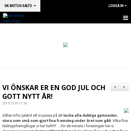
GK MOTUS-SALTO
LOGGA IN
HEM
BOKA PLATS HÄR
OM OSS
SM 2026
MEDICINSK SUPPORT
VI ÖNSKAR ER EN GOD JUL OCH
<
>
VÅRA HALLAR & LOKALER
GOTT NYTT ÅR!
2013-12-20 11:56
GRUPPSTRUKTUR
Såhär inför juletid vill vi passa på att
tacka alla duktiga gymnaster,
KALENDER
stora som små som gjort fina framsteg under året som gått
. Vilka fina
tävlingsframgångar vi har haft!!!! ....för de minsta i föreningen har vi