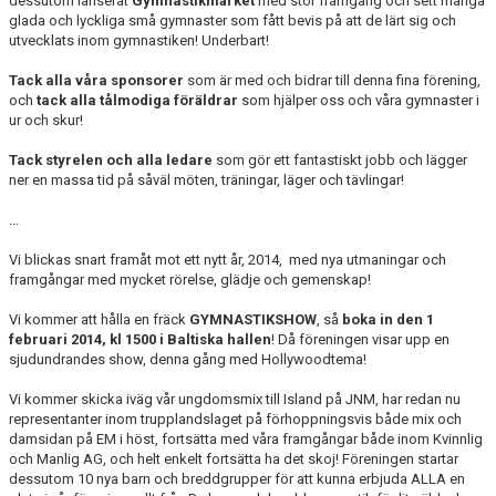
dessutom lanserat
Gymnastikmärket
med stor framgång och sett många
KLÄDER
glada och lyckliga små gymnaster som fått bevis på att de lärt sig och
utvecklats inom gymnastiken! Underbart!
ARKIV
Tack alla våra sponsorer
som är med och bidrar till denna fina förening,
SUPPORTERMEDLEM
och
tack alla tålmodiga föräldrar
som hjälper oss och våra gymnaster i
ur och skur!
TÄVLINGAR
Tack styrelen och alla ledare
som gör ett fantastiskt jobb och lägger
ner en massa tid på såväl möten, träningar, läger och tävlingar!
...
Vi blickas snart framåt mot ett nytt år, 2014, med nya utmaningar och
framgångar med mycket rörelse, glädje och gemenskap!
Vi kommer att hålla en fräck
GYMNASTIKSHOW
, så
boka in den 1
februari 2014, kl 1500 i Baltiska hallen
! Då föreningen visar upp en
sjudundrandes show, denna gång med Hollywoodtema!
Vi kommer skicka iväg vår ungdomsmix till Island på JNM, har redan nu
representanter inom trupplandslaget på förhoppningsvis både mix och
damsidan på EM i höst, fortsätta med våra framgångar både inom Kvinnlig
och Manlig AG, och helt enkelt fortsätta ha det skoj! Föreningen startar
dessutom 10 nya barn och breddgrupper för att kunna erbjuda ALLA en