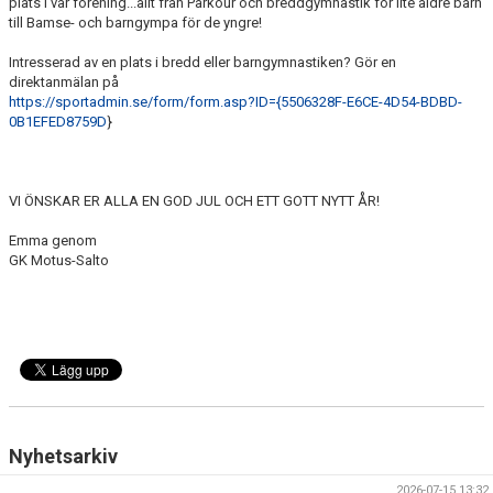
plats i vår förening...allt från Parkour och breddgymnastik för lite äldre barn
till Bamse- och barngympa för de yngre!
Intresserad av en plats i bredd eller barngymnastiken? Gör en
direktanmälan på
https://sportadmin.se/form/form.asp?ID={5506328F-E6CE-4D54-BDBD-
0B1EFED8759D
}
VI ÖNSKAR ER ALLA EN GOD JUL OCH ETT GOTT NYTT ÅR!
Emma genom
GK Motus-Salto
Nyhetsarkiv
2026-07-15 13:32