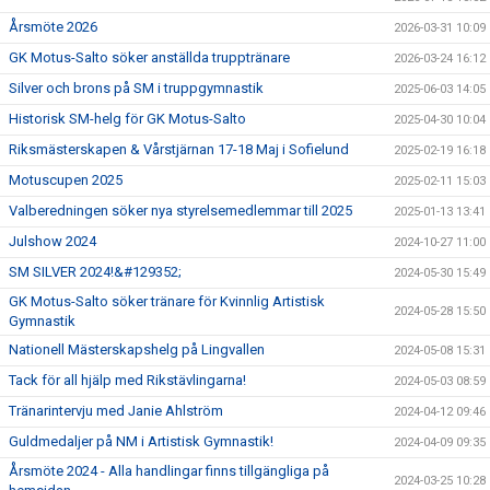
Årsmöte 2026
2026-03-31 10:09
GK Motus-Salto söker anställda trupptränare
2026-03-24 16:12
Silver och brons på SM i truppgymnastik
2025-06-03 14:05
Historisk SM-helg för GK Motus-Salto
2025-04-30 10:04
Riksmästerskapen & Vårstjärnan 17-18 Maj i Sofielund
2025-02-19 16:18
Motuscupen 2025
2025-02-11 15:03
Valberedningen söker nya styrelsemedlemmar till 2025
2025-01-13 13:41
Julshow 2024
2024-10-27 11:00
SM SILVER 2024!&#129352;
2024-05-30 15:49
GK Motus-Salto söker tränare för Kvinnlig Artistisk
2024-05-28 15:50
Gymnastik
Nationell Mästerskapshelg på Lingvallen
2024-05-08 15:31
Tack för all hjälp med Rikstävlingarna!
2024-05-03 08:59
Tränarintervju med Janie Ahlström
2024-04-12 09:46
Guldmedaljer på NM i Artistisk Gymnastik!
2024-04-09 09:35
Årsmöte 2024 - Alla handlingar finns tillgängliga på
2024-03-25 10:28