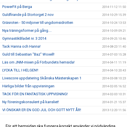
PowerFit på Berga
2014-11-12 11:50
Guldfirande på Stortorget 2 nov
2014-10-29 15:39
Gräsroten - 50 miljoner till ungdomsidrotten
2014-10-24 13:53
Nya träningsformer på gång....
2014-10-09 09:21
GymnastikBladet nr. 3 2014
2014-09-25 10:46
Tack Hanna och Hanna!
2014-08-23 11:40
Guld till Sebastian "Baz" Woxell!
2014-07-03 15:28
Läs om JNM-mixen på Förbundets hemsida!
2014-04-11 11:19
LYCKA TILL I HELGEN!!
2014-04-10 20:43
Livescore uppdatering Skånska Mästerskapen 1
2014-03-08 10:23
Härliga bilder från uppvisningen
2014-02-05 16:52
TACK FÖR EN FANTASTISK UPPVISNING!
2014-02-03 10:31
Ny föreningskonsulent på kansliet!
2014-01-21 15:37
VI ÖNSKAR ER EN GOD JUL OCH GOTT NYTT ÅR!
2013-12-20 11:56
Vi byter från kösystem till direktanmälan!
2013-11-29 09:52
Ny landslagstränare för mixed - vår Ola!
För att hemsidan ska fungera korrekt använder vi nödvändiga
2013-10-29 15:13