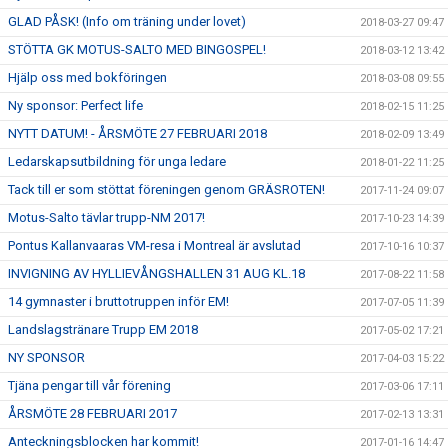
GLAD PÅSK! (Info om träning under lovet)
2018-03-27 09:47
STÖTTA GK MOTUS-SALTO MED BINGOSPEL!
2018-03-12 13:42
Hjälp oss med bokföringen
2018-03-08 09:55
Ny sponsor: Perfect life
2018-02-15 11:25
NYTT DATUM! - ÅRSMÖTE 27 FEBRUARI 2018
2018-02-09 13:49
Ledarskapsutbildning för unga ledare
2018-01-22 11:25
Tack till er som stöttat föreningen genom GRÄSROTEN!
2017-11-24 09:07
Motus-Salto tävlar trupp-NM 2017!
2017-10-23 14:39
Pontus Kallanvaaras VM-resa i Montreal är avslutad
2017-10-16 10:37
INVIGNING AV HYLLIEVÅNGSHALLEN 31 AUG KL.18
2017-08-22 11:58
14 gymnaster i bruttotruppen inför EM!
2017-07-05 11:39
Landslagstränare Trupp EM 2018
2017-05-02 17:21
NY SPONSOR
2017-04-03 15:22
Tjäna pengar till vår förening
2017-03-06 17:11
ÅRSMÖTE 28 FEBRUARI 2017
2017-02-13 13:31
Anteckningsblocken har kommit!
2017-01-16 14:47