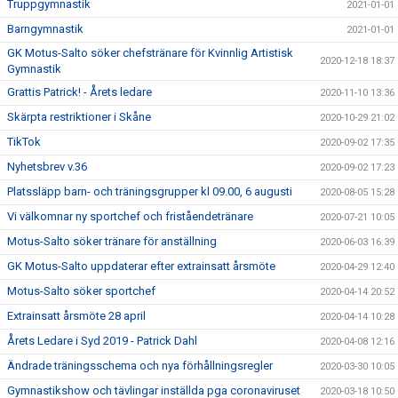
Truppgymnastik
2021-01-01
Barngymnastik
2021-01-01
GK Motus-Salto söker chefstränare för Kvinnlig Artistisk
2020-12-18 18:37
Gymnastik
Grattis Patrick! - Årets ledare
2020-11-10 13:36
Skärpta restriktioner i Skåne
2020-10-29 21:02
TikTok
2020-09-02 17:35
Nyhetsbrev v.36
2020-09-02 17:23
Platssläpp barn- och träningsgrupper kl 09.00, 6 augusti
2020-08-05 15:28
Vi välkomnar ny sportchef och friståendetränare
2020-07-21 10:05
Motus-Salto söker tränare för anställning
2020-06-03 16:39
GK Motus-Salto uppdaterar efter extrainsatt årsmöte
2020-04-29 12:40
Motus-Salto söker sportchef
2020-04-14 20:52
Extrainsatt årsmöte 28 april
2020-04-14 10:28
Årets Ledare i Syd 2019 - Patrick Dahl
2020-04-08 12:16
Ändrade träningsschema och nya förhållningsregler
2020-03-30 10:05
Gymnastikshow och tävlingar inställda pga coronaviruset
2020-03-18 10:50