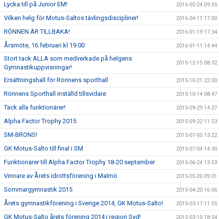
Lycka till på Junior EM!
2016-05-24 09:55
Vilken helg för Motus-Saltos tävlingsdiscipliner!
2016-04-11 17:00
RÖNNEN ÄR TILLBAKA!
2016-01-19 17:34
Årsmöte, 16 februari kl 19.00
2016-01-11 14:44
Stort tack ALLA som medverkade på helgens
2015-12-15 08:32
Gymnastikuppvisningar!
Ersättningshall för Rönnens sporthall
2015-10-21 22:00
Rönnens Sporthall inställd tillsvidare
2015-10-14 08:47
Tack alla funktionärer!
2015-09-29 14:27
Alpha Factor Trophy 2015
2015-09-22 11:53
SM-BRONS!
2015-07-05 13:22
GK Motus-Salto till final i SM
2015-07-04 14:30
Funktionärer till Alpha Factor Trophy 18-20 september
2015-06-24 13:53
Vinnare av Årets idrottsförening i Malmö
2015-05-20 09:01
Sommargymnastik 2015
2015-04-20 16:06
Årets gymnastikförening i Sverige 2014, GK Motus-Salto!
2015-03-17 11:55
GK Motus-Salto årets förening 2014 i region Syd!
2015-03-10 18:54