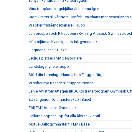
Tonya - kandidat till Skånebragden
Våra trupplandslagshjältar är hemma igen
Stort Grattis till vår Nora Hanfelt - en chans mot seniorlandsl
Vi söker friståendetränare i Trupp
Juniorcupen och Rikscupen i Kvinnlig Artistisk Gymnastik och l
Höststjärnan Kvinnlig artistisk gymnastik
Lingmedaljen till Biske!
Lediga platser i MAG Nybörjare
Landslagsnyheter trupp
Stöd din förening - Handla hos Flügger färg
Vi söker nya tränare till truppsektionen
Janie Ahlström uttagen till SOK:s tränarprogram Olympisk Of
Ett väl genomfört mästerskap i Basel
Följ EM i Artistisk Gymnastik
Hallarna öppnar upp för alla åldrar 12 april
Motus-Saltogymnaster till EM i Basel