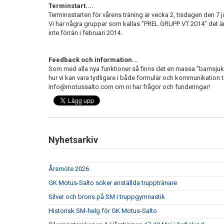
Terminstart....
Terminsstarten för vårens träning är vecka 2, tisdagen den 7 j
Vi har några grupper som kallas ”PREL GRUPP VT 2014” det är 
inte förrän i februari 2014.
Feedback och information...
Som med alla nya funktioner så finns det en massa ”barnsj
hur vi kan vara tydligare i både formulär och kommunikation ti
info@motussalto.com om ni har frågor och funderingar!
Nyhetsarkiv
Årsmöte 2026
GK Motus-Salto söker anställda trupptränare
Silver och brons på SM i truppgymnastik
Historisk SM-helg för GK Motus-Salto