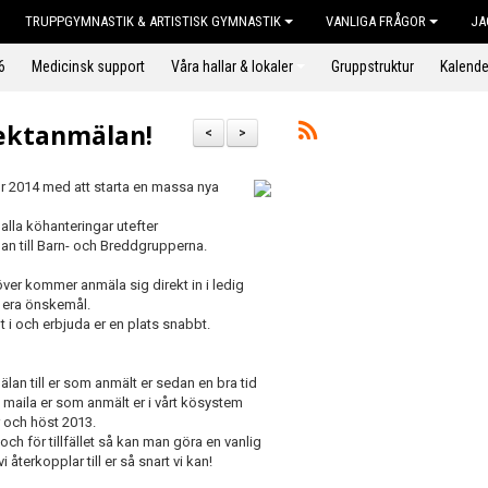
TRUPPGYMNASTIK & ARTISTISK GYMNASTIK
VANLIGA FRÅGOR
JA
6
Medicinsk support
Våra hallar & lokaler
Gruppstruktur
Kalende
rektanmälan!
<
>
r 2014 med att starta en massa nya
 alla köhanteringar utefter
lan till Barn- och Breddgrupperna.
er kommer anmäla sig direkt in i ledig
ll era önskemål.
t i och erbjuda er en plats snabbt.
mälan till er som anmält er sedan en bra tid
a maila er som anmält er i vårt kösystem
 och höst 2013.
och för tillfället så kan man göra en vanlig
terkopplar till er så snart vi kan!