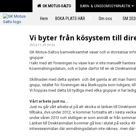
GK MOTUS-SALTO
BARN- & UNGDOMSGYMNASTIK
Hem
BOKA PLATS HÄR
Om oss
SM 202
Vi byter från kösystem till di
2013-11-29 09:52
GK Motus-Saltos barnverksamhet växer och vi storsatsar infö
grupper.
I takt med att föreningen nu växer kan vi inte manuellt hantera
köanmälningsdatum, och vi byter därför till en sk Direktanmä
Skillnaden med detta system och det gamla är att man framöv
grupp, istället för föreningen ska återkoppla som tidigare, ti
Vi hoppas med detta bli tydliga med vilka grupper vi har ledig
Vårt arbete just nu...
Just nu går vårt arbete ut på att skicka ut länken till Direktan
tillbaka, dvs under 2012, vi kommer fortsätta att i nästa veck
under våren 2013 och slutligen er som anmält er från sommar
Länken till Direktanmälan kommer gå live i slutet på vecka 49 
intresseanmälan där anmälningsdatum inte räknas...men där vi å