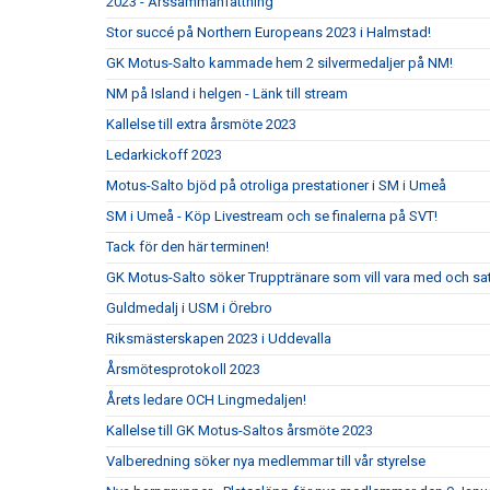
2023 - Årssammanfattning
Stor succé på Northern Europeans 2023 i Halmstad!
GK Motus-Salto kammade hem 2 silvermedaljer på NM!
NM på Island i helgen - Länk till stream
Kallelse till extra årsmöte 2023
Ledarkickoff 2023
Motus-Salto bjöd på otroliga prestationer i SM i Umeå
SM i Umeå - Köp Livestream och se finalerna på SVT!
Tack för den här terminen!
GK Motus-Salto söker Trupptränare som vill vara med och s
Guldmedalj i USM i Örebro
Riksmästerskapen 2023 i Uddevalla
Årsmötesprotokoll 2023
Årets ledare OCH Lingmedaljen!
Kallelse till GK Motus-Saltos årsmöte 2023
Valberedning söker nya medlemmar till vår styrelse