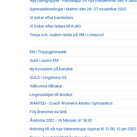
Nya barngrupper - Platssläpp för nya medlemmar den 9 Januar
Gymnastiktävlingar i Malmö den 26–27 november 2022
Vi söker efter barnledare
Vi Söker efter ledare till KvAG
Tonya och Joakim tävlar på VM i Liverpool
EM i Truppgymnastik
Guld i Junior-EM
Ny konsulent på kansliet
GULD i Ungdoms OS
Välkomna tillbaka!
Lingmedaljen till Annika!
WANTED - Coach Women’s Artistic Gymnastics
Följ årsmötet via länk
Årsmöte 2022 - 16 februari, kl 18.30
Bokning till vår nya Veterantrupp öppnar kl 12.00, 12 jan 2022