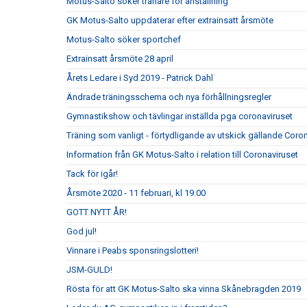
Motus-Salto söker tränare för anställning
GK Motus-Salto uppdaterar efter extrainsatt årsmöte
Motus-Salto söker sportchef
Extrainsatt årsmöte 28 april
Årets Ledare i Syd 2019 - Patrick Dahl
Ändrade träningsschema och nya förhållningsregler
Gymnastikshow och tävlingar inställda pga coronaviruset
Träning som vanligt - förtydligande av utskick gällande Coro
Information från GK Motus-Salto i relation till Coronaviruset
Tack för igår!
Årsmöte 2020 - 11 februari, kl 19.00
GOTT NYTT ÅR!
God jul!
Vinnare i Peabs sponsringslotteri!
JSM-GULD!
Rösta för att GK Motus-Salto ska vinna Skånebragden 2019