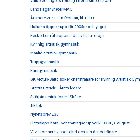
Valberedningens förslag inför årsmötet 2021
Landslagsnyheter MAG
Årsmöte 2021 - 16 februari, kl 19.00
Hallarna öppnar upp för 2005or och yngre
Besked om återöppnande av hallar dröjer
Kvinnlig artistisk gymnastik
Manlig artistisk gymnastik
Truppgymnastik
Barngymnastik
GK Motus-Salto söker chefstränare för Kvinnlig Artistisk Gym
Grattis Patrick! - Årets ledare
Skärpta restriktioner i Skåne
TikTok
Nyhetsbrev v.36
Platssläpp barn- och träningsgrupper kl 09.00, 6 augusti
Vi välkomnar ny sportchef och friståendetränare