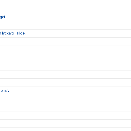
aget
ycka till Tilde!
fensiv